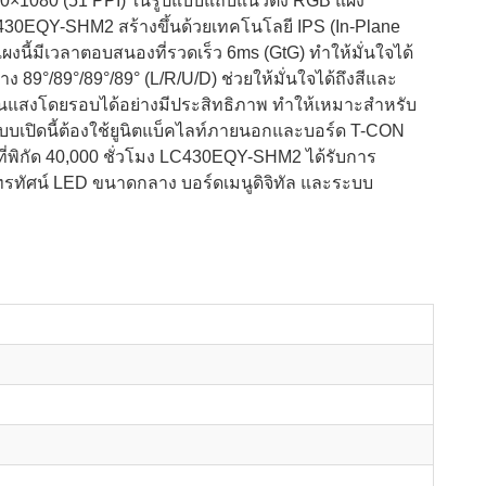
920×1080 (51 PPI) ในรูปแบบแถบแนวตั้ง RGB แผง
LC430EQY-SHM2 สร้างขึ้นด้วยเทคโนโลยี IPS (In-Plane
งนี้มีเวลาตอบสนองที่รวดเร็ว 6ms (GtG) ทำให้มั่นใจได้
9°/89°/89°/89° (L/R/U/D) ช่วยให้มั่นใจได้ถึงสีและ
้อนแสงโดยรอบได้อย่างมีประสิทธิภาพ ทำให้เหมาะสำหรับ
บบเปิดนี้ต้องใช้ยูนิตแบ็คไลท์ภายนอกและบอร์ด T-CON
ี่พิกัด 40,000 ชั่วโมง LC430EQY-SHM2 ได้รับการ
รทัศน์ LED ขนาดกลาง บอร์ดเมนูดิจิทัล และระบบ