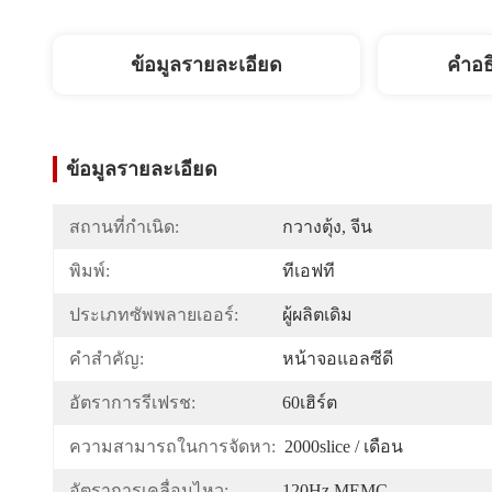
ข้อมูลรายละเอียด
คำอธ
ข้อมูลรายละเอียด
สถานที่กำเนิด:
กวางตุ้ง, จีน
พิมพ์:
ทีเอฟที
ประเภทซัพพลายเออร์:
ผู้ผลิตเดิม
คำสำคัญ:
หน้าจอแอลซีดี
อัตราการรีเฟรช:
60เฮิร์ต
ความสามารถในการจัดหา:
2000slice / เดือน
อัตราการเคลื่อนไหว:
120Hz MEMC