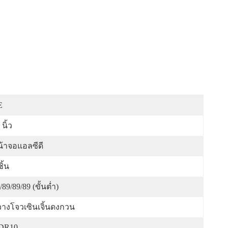
E
 นิ้ว
้าจอแอลซีดี
ชิ้น
/89/89/89 (ขั้นต่ำ)
างโจวเซินเจิ้นดงกวน
DR10