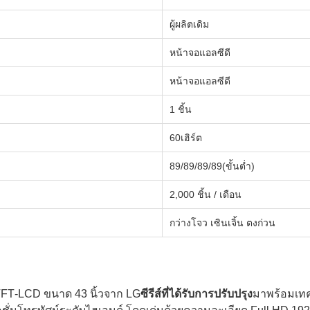
ผู้ผลิตเดิม
หน้าจอแอลซีดี
หน้าจอแอลซีดี
1 ชิ้น
60เฮิร์ต
89/89/89/89(ขั้นต่ำ)
2,000 ชิ้น / เดือน
กว่างโจว เซินเจิ้น ตงก่วน
 TFT‑LCD ขนาด 43 นิ้วจาก LG
ซีรีส์ที่ได้รับการปรับปรุง
มาพร้อมเทค