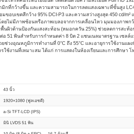
คชั่นโทรทัศน์ระดับไฮเอนด์ โดดเด่นด้วยความละเอียด Full HD 1
งไดนามิกที่กว้างขึ้น และความสามารถในการลดแสงเฉพาะที่ขั้นสูง 
ร้อมขอบเขตสีกว้าง 95% DCI-P3 และความสว่างสูงสุด 450 cd/m² แผ
โดยไม่มีภาพซ้อนหรือภาพเบลอจากการเคลื่อนไหว มุมมองภาพกว้าง 8
กษาพื้นผิวด้านป้องกันแสงสะท้อน (หมอกควัน 25%) ช่วยลดการสะท
่อมต่อ 51 พินสำหรับการกำหนดค่า 8 บิต 2 แชนเนลมาตรฐาน เซลล์แ
วยช่วงอุณหภูมิการทำงานที่ 0°C ถึง 55°C และอายุการใช้งานแผงท
รใช้งานที่เหมาะสม ได้แก่ การแสดงในห้องเรียนและการศึกษา โท
43 นิ้ว
1920×1080 (ฟูลเอชดี)
a-Si TFT-LCD (IPS)
มินิ LVDS 51 พิน
10 บิต (8 บิต + FRC) — 16.7 ล้านสี