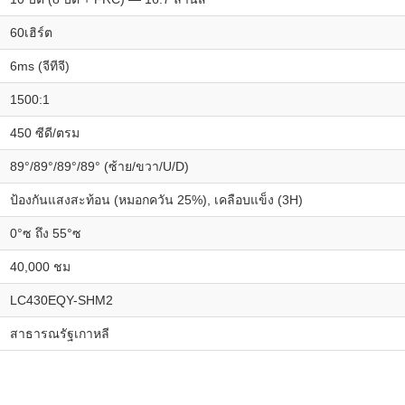
60เฮิร์ต
6ms (จีทีจี)
1500:1
450 ซีดี/ตรม
89°/89°/89°/89° (ซ้าย/ขวา/U/D)
ป้องกันแสงสะท้อน (หมอกควัน 25%), เคลือบแข็ง (3H)
0°ซ ถึง 55°ซ
40,000 ชม
LC430EQY-SHM2
สาธารณรัฐเกาหลี