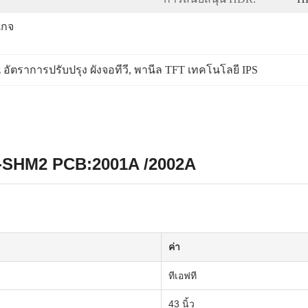
เกจ
 อัตราการปรับปรุง ผังจอทีวี
, 
พานีล TFT เทคโนโลยี IPS
Y-SHM2 PCB:2001A /2002A
ค่า
ทีเอฟที
43 นิ้ว