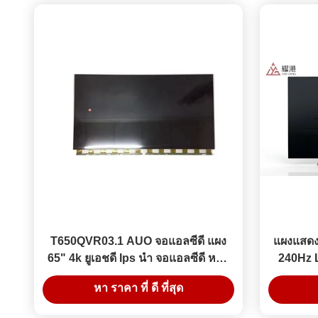
T650QVR03.1 AUO จอแอลซีดี แผง
แผงแสดง
65" 4k ยูเอชดี Ips นำ จอแอลซีดี หน้า
240Hz 
จอ จอจอ
แบบ
หา ราคา ที่ ดี ที่สุด