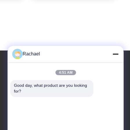
Rachael
4:51 AM
ที่อยู่ของเรา
Good day, what product are you looking 
ที่อยู่
for?
ห้อง 108, อาคาร A, เลขที่ 29, ถนนต้าหยง, ถนนต้าสือ,
เขตผานยู่, เมืองกวางโจว, มณฑลกวางตุ้ง, ประเทศจีน
โทร
86--15112103717