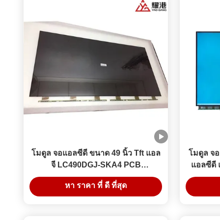
โมดูล จอแอลซีดี ขนาด 49 นิ้ว Tft แอล
โมดูล จอ
จี LC490DGJ-SKA4 PCB
แอลซีด
2440B/2441B จอแอลซีดี ทีวี หน้าจอ
เปลี่ย
หา ราคา ที่ ดี ที่สุด
บิล์ดอิเล็กทรอนิกส์