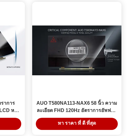
ัตราการ
AUO T580NA113-NAX6 58 นิ้ว ความ
LCD หน้า
ละเอียด FHD 120Hz อัตราการอัพฟรีช์
ดงผล
TV ผังจอสําหรับการซ่อมแซม TV
หา ราคา ที่ ดี ที่สุด