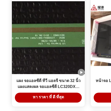
แผง จอแอลซีดี ทีวี แอลจี ขนาด 32 นิ้ว
หน้าจอ 
แผงแสดงผล จอแอลซีดี LC320DXY-
SLA5 มุมมอง 89°
หา ราคา ที่ ดี ที่สุด