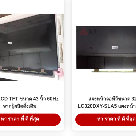
LCD TFT ขนาด 43 นิ้ว 60Hz
แผงหน้าจอทีวีขนาด 32 
จากผู้ผลิตดั้งเดิม
LC320DXY-SLA5 แผงหน้า
Cell จอแอลซีดี นำ แ
หา ราคา ที่ ดี ที่สุด
หา ราคา ที่ ดี ที่สุด