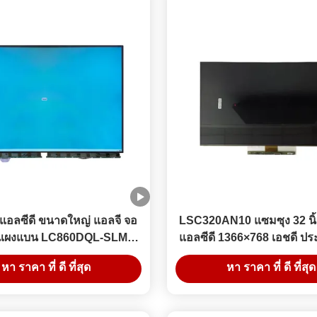
แอลซีดี ขนาดใหญ่ แอลจี จอ
LSC320AN10 แซมซุง 32 นิ้
ี แผงแบน LC860DQL-SLM1
แอลซีดี 1366×768 เอชดี ปร
นหน้าจอ 4K เอชดี Network
การใช้พลังงาน
หา ราคา ที่ ดี ที่สุด
หา ราคา ที่ ดี ที่สุด