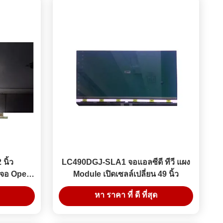
นิ้ว
LC490DGJ-SLA1 จอแอลซีดี ทีวี แผง
จอ Open
Module เปิดเซลล์เปลี่ยน 49 นิ้ว
สดง
หา ราคา ที่ ดี ที่สุด