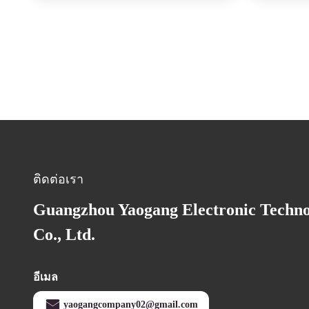
ติดต่อเรา
Guangzhou Yaogang Electronic Techn
Co., Ltd.
อีเมล
yaogangcompany02@gmail.com