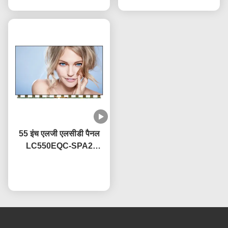
55 इंच एलजी एलसीडी पैनल
LC550EQC-SPA2
आईपीएस तकनीक के साथ,
OEM 60Hz ताज़ा दर
अब बात करें