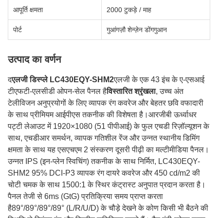
आपूर्ति क्षमता
2000 टुकड़े / माह
पोर्ट
गुआंगज़ौ शेन्ज़ेन डोंगगुआन
उत्पाद का वर्णन
द
एलजी डिस्प्ले LC430EQY-SHM2
एलजी के एक 43 इंच के ए-एसआई
टीएफटी-एलसीडी ओपन-सेल पैनल है
विस्तारित श्रृंखला
, उच्च अंत
टेलीविजन अनुप्रयोगों के लिए व्यापक रंग कवरेज और बेहतर छवि वफादारी
के साथ प्रीमियम आईपीएस तकनीक की विशेषता है।आरजीबी ऊर्ध्वाधर
पट्टी लेआउट में 1920×1080 (51 पीपीआई) के फुल एचडी रिज़ॉल्यूशन के
साथ, एचडीआर समर्थन, व्यापक गतिशील रेंज और उन्नत स्थानीय डिमिंग
क्षमता के साथ यह एसएचएम 2 संस्करण दूसरी पीढ़ी का मल्टीमीडिया पैनल।
उन्नत IPS (इन-प्लेन स्विचिंग) तकनीक के साथ निर्मित, LC430EQY-
SHM2 95% DCI-P3 व्यापक रंग दायरे कवरेज और 450 cd/m2 की
चोटी चमक के साथ 1500:1 के स्थिर कंट्रास्ट अनुपात प्रदान करता है।
पैनल तेजी से 6ms (GtG) प्रतिक्रिया समय प्राप्त करता
है89°/89°/89°/89° (L/R/U/D) के चौड़े देखने के कोण किसी भी बैठने की