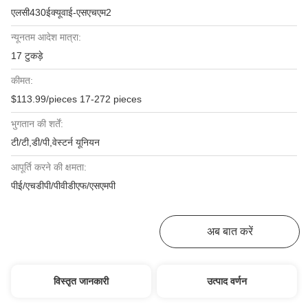
एलसी430ईक्यूवाई-एसएचएम2
न्यूनतम आदेश मात्रा:
17 टुकड़े
कीमत:
$113.99/pieces 17-272 pieces
भुगतान की शर्तें:
टी/टी,डी/पी,वेस्टर्न यूनियन
आपूर्ति करने की क्षमता:
पीई/एचडीपी/पीवीडीएफ/एसएमपी
सबसे अच्छी कीमत पाएं
अब बात करें
विस्तृत जानकारी
उत्पाद वर्णन