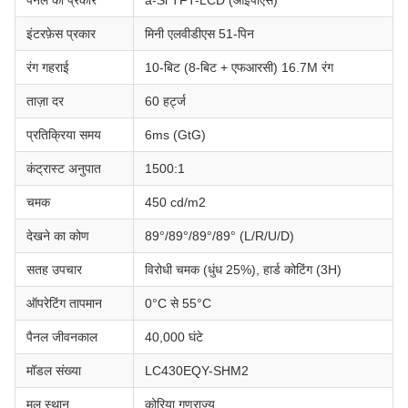
पैनल का प्रकार
a-Si TFT-LCD (आईपीएस)
इंटरफ़ेस प्रकार
मिनी एलवीडीएस 51-पिन
रंग गहराई
10-बिट (8-बिट + एफआरसी) 16.7M रंग
ताज़ा दर
60 हर्ट्ज
प्रतिक्रिया समय
6ms (GtG)
कंट्रास्ट अनुपात
1500:1
चमक
450 cd/m2
देखने का कोण
89°/89°/89°/89° (L/R/U/D)
सतह उपचार
विरोधी चमक (धुंध 25%), हार्ड कोटिंग (3H)
ऑपरेटिंग तापमान
0°C से 55°C
पैनल जीवनकाल
40,000 घंटे
मॉडल संख्या
LC430EQY-SHM2
मूल स्थान
कोरिया गणराज्य