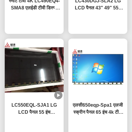
स्मार्ट टीवी 4K LC490EQ4-
LC430DGJ-SLA2 LG
SMA8 एलईडी टीवी डिस्प्ले
LCD पैनल 43" 49" 55"
पैनल 49 इंच के लिए एलजी टूटी
65" 75" 4K स्मार्ट टीवी LCD
स्क्रीन टीवी प्रतिस्थापन
अब बात करें
स्क्रीन Led ग्लास पैनल
अब बात करें
LC550EQL-SJA1 LG
एलसी650eqp-Spa1 एलजी
LCD पैनल 55 इंच
स्क्रीन पैनल 65 इंच 4k टीवी
3840×2160 UHD
स्क्रीन एंटी ग्लेयर कोटिंग के
रिज़ॉल्यूशन CE प्रमाणित
अब बात करें
अब बात करें
साथ