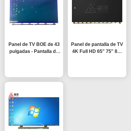
Panel de TV BOE de 43
Panel de pantalla de TV
pulgadas - Pantalla de
4K Full HD 65" 75" 85"
TV de repuesto con
HV650QUB-F9A LED
panel LCD HV-430FHB-
Ahora Charle
Ahora Charle
Open Cell
N10