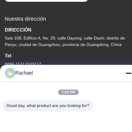
Nuestra dirección
DIRECCIÓN
Sala 108, Edificio A, No. 29, calle Dayong, calle Dashi, distrito de
Panyu, ciudad de Guangzhou, provincia de Guangdong, China
Tel
0086-15112103717
Rachael
7:00 PM
Política de privacidad
|
Mapa del Sitio
Good day, what product are you looking for?
China es buena. Calidad Panel de visualización del televisor
Proveedor. Derecho de autor -2026 Guangzhou Yaogang
Electronic Technology Co., Ltd. Todo. Todos los derechos