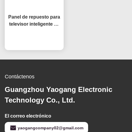
Panel de repuesto para
televisor inteligente de
32 pulgadas Open Cell
HV320WHB-F7E,
Ahora Charle
reemplazo de pantalla
LCD para televisores
Contáctenos
Guangzhou Yaogang Electronic
Technology Co., Ltd.
El correo electrónico
yaogangcompany02@gmail.com