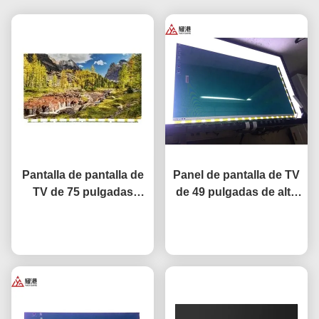
Pantalla de pantalla de
Panel de pantalla de TV
TV de 75 pulgadas
de 49 pulgadas de alto
pantalla LCD de TV de
rendimiento HD 4K
red inteligente para
Ahora Charle
pantalla LCD TV LED
Ahora Charle
BOE LG reemplazo de
Monitor DV490FHB-NV0
pantalla Hisense