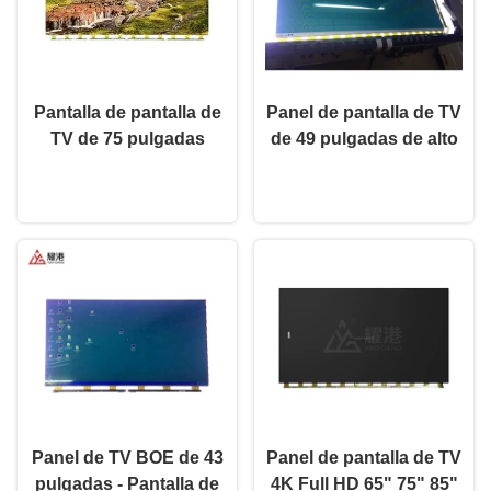
Pantalla de pantalla de
Panel de pantalla de TV
TV de 75 pulgadas
de 49 pulgadas de alto
pantalla LCD de TV de
rendimiento HD 4K
Ahora Charle
Ahora Charle
red inteligente para
pantalla LCD TV LED
BOE LG reemplazo de
Monitor DV490FHB-NV0
pantalla Hisense
Panel de TV BOE de 43
Panel de pantalla de TV
pulgadas - Pantalla de
4K Full HD 65" 75" 85"