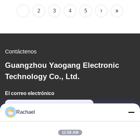
abierta para reparación
de TV
1
2
3
4
5
Contáctenos
Guangzhou Yaogang Electronic
Technology Co., Ltd.
El correo electrónico
yaogangcompany02@gmail.com
Rachael
Nuestra dirección
11:58 AM