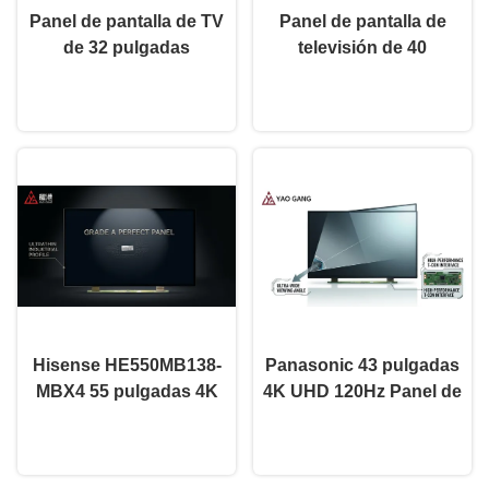
Panel de pantalla de TV
Panel de pantalla de
de 32 pulgadas
televisión de 40
LC320DXY-SLA5 Panel
pulgadas de Innolux
Ahora Charle
Ahora Charle
de pantalla de celda
Full HD LED Panel de
abierta LCD LED
televisión V400HJB-P03
REV.C3
Hisense HE550MB138-
Panasonic 43 pulgadas
MBX4 55 pulgadas 4K
4K UHD 120Hz Panel de
UHD 144Hz Panel de
pantalla de TV
Ahora Charle
Ahora Charle
pantalla de TV de celda
VVX430LB137-LBX3
abierta Panel LCD
Panel LCD de célula