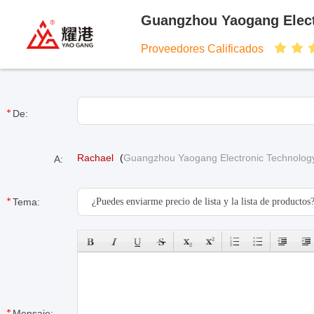
Guangzhou Yaogang Electr
Proveedores Calificados
De:
Rachael
(
Guangzhou Yaogang Electronic Technology
A:
Tema:
Mensaje: