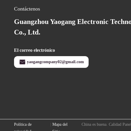
Contáctenos
Guangzhou Yaogang Electronic Techn
Co., Ltd.
El correo electrónico
yaogangcompany02@gmail.com
Política de
|
Mapa del
China es buena. Calidad Pane