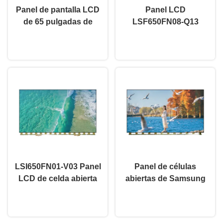
Panel de pantalla LCD
Panel LCD
de 65 pulgadas de
LSF650FN08-Q13
Samsung LSF650FF16-
SAMSUNG con
Ahora Charle
Ahora Charle
Q01-17Y-VUN65 Panel
certificación CE, grado
de pantalla LCD de
A, panel LCD TFT de 65
televisión de celda
pulgadas
abierta
LSI650FN01-V03 Panel
Panel de células
LCD de celda abierta
abiertas de Samsung
3840×2160 Alta
LCD de 65 pulgadas
Ahora Charle
Ahora Charle
durabilidad
LSF650FN14-R02-20Y-
VUN para TV rota