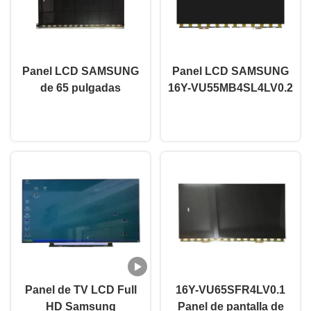
Panel LCD SAMSUNG
Panel LCD SAMSUNG
de 65 pulgadas
16Y-VU55MB4SL4LV0.2
LSC650FN05-H02,
de 55 pulgadas, tipo
Ahora Charle
Ahora Charle
frecuencia de
TFT con amplios
actualización de 60 Hz
ángulos de visión
para televisores
dañados
Panel de TV LCD Full
16Y-VU65SFR4LV0.1
HD Samsung
Panel de pantalla de