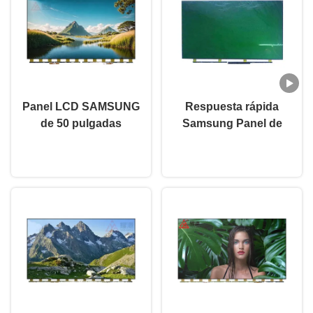
Panel LCD SAMSUNG
Respuesta rápida
de 50 pulgadas
Samsung Panel de
LSF550FJ08-L12-16Y-
pantalla LSC550FN10-
Ahora Charle
Ahora Charle
10VSU-1 Tipo TFT
B01 55 pulgadas LED
Panel de TV reemplazar
pieza de repuesto