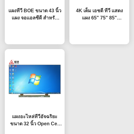
แผงทีวี BOE ขนาด 43 นิ้ว
4K เต็ม เอชดี ทีวี แสดง
แผง จอแอลซีดี สำหรับ
แผง 65" 75" 85"
เปลี่ยนหน้าจอทีวี HV-
HV650QUB-F9A นำ เปิด
พูดคุยกันตอนนี้
430FHB-N10
พูดคุยกันตอนนี้
เซลล์
แผงอะไหล่ทีวีอัจฉริยะ
ขนาด 32 นิ้ว Open Cell
HV320WHB-F7E หน้าจอ