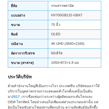
กรมสรรพสามิต
ยี่ห้อ
HV700GB132-GBX7
แบบอย่าง
70 นิ้ว
ขนาด
OLED
พิมพ์
4K UHD (3840×2160)
ปณิธาน
60เฮิร์ต
อัตราการรีเฟรช
1550×872×1.8 มม
ขนาด (ส×ส×ส)
ประวัติบริษัท
ด้วยสำนักงานใหญ่ที่เมืองกวางโจว ประเทศจีน บริษัทของเราให้
บริการในอุตสาหกรรมการแสดงผลทั่วโลกตั้งแต่นั้นเป็นต้น
มา
2017
. เราเชื่อมช่องว่างระหว่างผู้ผลิตแผงระดับโลกและ
OEM โทรทัศน์ โดยนำเสนอไม่เพียงแค่ส่วนประกอบเท่านั้น แต่
ยังเป็นโซลูชันห่วงโซ่อุปทานที่ครบถ้วน ความสัมพันธ์อันลึกซึ้ง