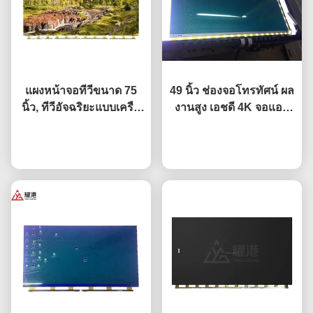
แผงหน้าจอทีวีขนาด 75
49 นิ้ว ช่องจอโทรทัศน์ ผล
นิ้ว, ทีวีอัจฉริยะแบบเครือ
งานสูง เอชดี 4K จอแอล
ข่าย, หน้าจอ จอแอลซีดี
ซีดี แสดง ทีวี นำ Monitor
สำหรับเปลี่ยน BOE แอลจี
พูดคุยกันตอนนี้
DV490FHB-NV0
พูดคุยกันตอนนี้
Hisense