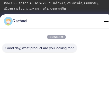
ห้อง 108, อาคาร A, เลขที่ 29, ถนนต้าหยง, ถนนต้าสือ, เขตผานยู่,
เมืองกวางโจว, มณฑลกวางตุ้ง, ประเทศจีน
โทร
Rachael
0086-15112103717
10:58 AM
Good day, what product are you looking for?
นโยบายความเป็นส่วนตัว
|
แผนผังเว็บไซต์
จีน ดี คุณภาพ แผงหน้าจอทีวี ผู้จัดจําหน่าย.ลิขสิทธิ์ -2026
Guangzhou Yaogang Electronic Technology Co., Ltd. ทั้งหมด สิทธิ
พิเศษ