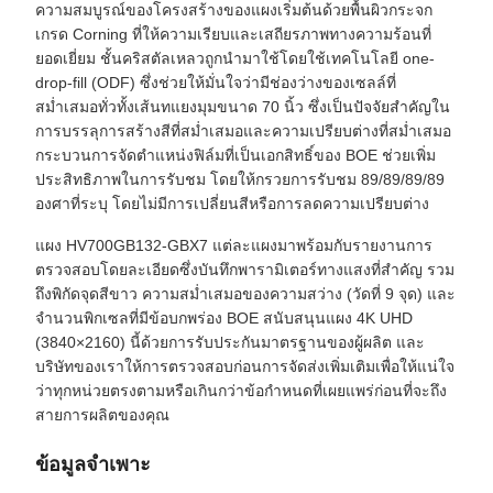
ความสมบูรณ์ของโครงสร้างของแผงเริ่มต้นด้วยพื้นผิวกระจก
เกรด Corning ที่ให้ความเรียบและเสถียรภาพทางความร้อนที่
ยอดเยี่ยม ชั้นคริสตัลเหลวถูกนำมาใช้โดยใช้เทคโนโลยี one-
drop-fill (ODF) ซึ่งช่วยให้มั่นใจว่ามีช่องว่างของเซลล์ที่
สม่ำเสมอทั่วทั้งเส้นทแยงมุมขนาด 70 นิ้ว ซึ่งเป็นปัจจัยสำคัญใน
การบรรลุการสร้างสีที่สม่ำเสมอและความเปรียบต่างที่สม่ำเสมอ
กระบวนการจัดตำแหน่งฟิล์มที่เป็นเอกสิทธิ์ของ BOE ช่วยเพิ่ม
ประสิทธิภาพในการรับชม โดยให้กรวยการรับชม 89/89/89/89
องศาที่ระบุ โดยไม่มีการเปลี่ยนสีหรือการลดความเปรียบต่าง
แผง HV700GB132-GBX7 แต่ละแผงมาพร้อมกับรายงานการ
ตรวจสอบโดยละเอียดซึ่งบันทึกพารามิเตอร์ทางแสงที่สำคัญ รวม
ถึงพิกัดจุดสีขาว ความสม่ำเสมอของความสว่าง (วัดที่ 9 จุด) และ
จำนวนพิกเซลที่มีข้อบกพร่อง BOE สนับสนุนแผง 4K UHD
(3840×2160) นี้ด้วยการรับประกันมาตรฐานของผู้ผลิต และ
บริษัทของเราให้การตรวจสอบก่อนการจัดส่งเพิ่มเติมเพื่อให้แน่ใจ
ว่าทุกหน่วยตรงตามหรือเกินกว่าข้อกำหนดที่เผยแพร่ก่อนที่จะถึง
สายการผลิตของคุณ
ข้อมูลจำเพาะ