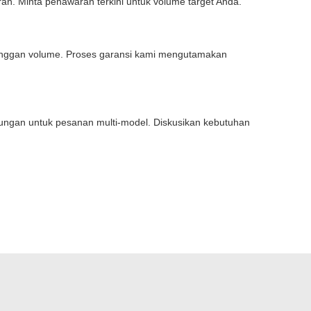
an. Minta penawaran terkini untuk volume target Anda.
elanggan volume. Proses garansi kami mengutamakan
ungan untuk pesanan multi-model. Diskusikan kebutuhan