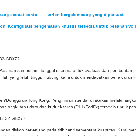
a yang sesuai bentuk → karton bergelombang yang diperkuat.
rton. Konfigurasi pengemasan khusus tersedia untuk pesanan vo
132-GBX7?
esanan sampel unit tunggal diterima untuk evaluasi dan pembuatan pr
mlah yang lebih tinggi. Hubungi kami untuk mendapatkan penawaran 
en/Dongguan/Hong Kong. Pengiriman standar dilakukan melalui angku
 Pilihan angkutan udara dan kurir ekspres (DHL/FedEx) tersedia untuk
0GB132-GBX7?
gan diskon berjenjang pada titik henti sementara kuantitas. Kami 