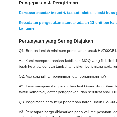
Pengepakan & Pengiriman
Kemasan standar industri: tas anti-statis → baki bus
Kepadatan pengepakan standar adalah 13 unit per ka
kontainer.
Pertanyaan yang Sering Diajukan
Q1. Berapa jumlah minimum pemesanan untuk HV700GB
A1. Kami mempertahankan kebijakan MOQ yang fleksibel. P
buah ke atas, dengan tambahan diskon berjenjang pada ju
Q2. Apa saja pilihan pengiriman dan pengirimannya?
A2. Kami mengirim dari pelabuhan laut Guangzhou/Shenzh
faktur komersial, daftar pengepakan, dan sertifikat asal.
Q3. Bagaimana cara kerja penetapan harga untuk HV70
A3. Penetapan harga didasarkan pada volume pesanan, den