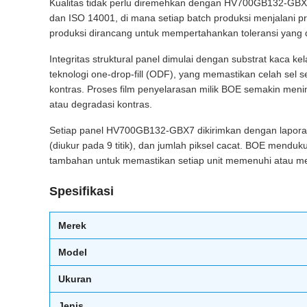
Kualitas tidak perlu diremehkan dengan HV700GB132-GBX7 —
dan ISO 14001, di mana setiap batch produksi menjalani prot
produksi dirancang untuk mempertahankan toleransi yang 
Integritas struktural panel dimulai dengan substrat kaca k
teknologi one-drop-fill (ODF), yang memastikan celah sel
kontras. Proses film penyelarasan milik BOE semakin meni
atau degradasi kontras.
Setiap panel HV700GB132-GBX7 dikirimkan dengan laporan 
(diukur pada 9 titik), dan jumlah piksel cacat. BOE mend
tambahan untuk memastikan setiap unit memenuhi atau mel
Spesifikasi
Merek
Model
Ukuran
Jenis