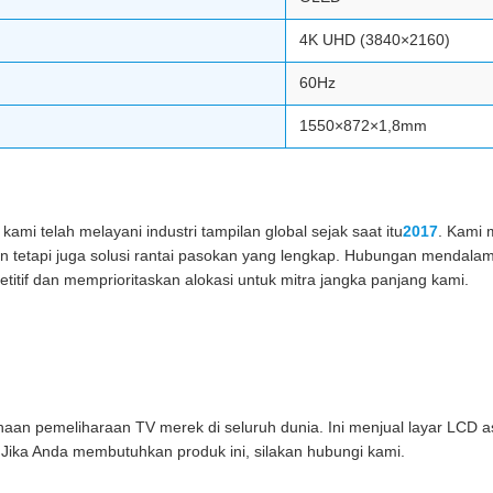
4K UHD (3840×2160)
60Hz
1550×872×1,8mm
mi telah melayani industri tampilan global sejak saat itu
2017
. Kami 
n tetapi juga solusi rantai pasokan yang lengkap. Hubungan mendala
if dan memprioritaskan alokasi untuk mitra jangka panjang kami.
n pemeliharaan TV merek di seluruh dunia. Ini menjual layar LCD asli
 Jika Anda membutuhkan produk ini, silakan hubungi kami.