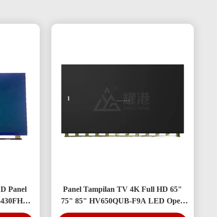
D Panel
Panel Tampilan TV 4K Full HD 65"
-430FHB-
75" 85" HV650QUB-F9A LED Open
Cell