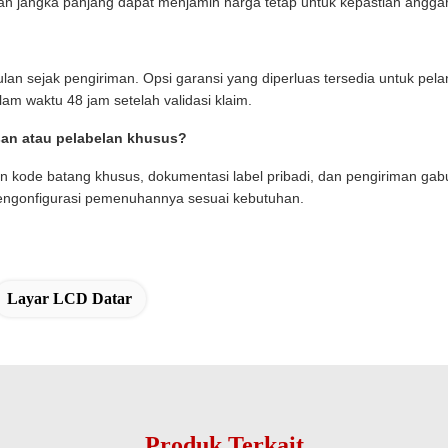
kan jangka panjang dapat menjamin harga tetap untuk kepastian anggar
lan sejak pengiriman. Opsi garansi yang diperluas tersedia untuk p
am waktu 48 jam setelah validasi klaim.
an atau pelabelan khusus?
 kode batang khusus, dokumentasi label pribadi, dan pengiriman gab
mengonfigurasi pemenuhannya sesuai kebutuhan.
Layar LCD Datar
Produk Terkait