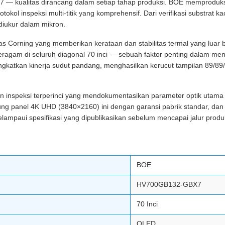
 kualitas dirancang dalam setiap tahap produksi. BOE memproduksi pan
okol inspeksi multi-titik yang komprehensif. Dari verifikasi substrat ka
diukur dalam mikron.
elas Corning yang memberikan kerataan dan stabilitas termal yang luar 
 seragam di seluruh diagonal 70 inci — sebuah faktor penting dalam 
ngkatkan kinerja sudut pandang, menghasilkan kerucut tampilan 89/89
inspeksi terperinci yang mendokumentasikan parameter optik utama 
ukung panel 4K UHD (3840×2160) ini dengan garansi pabrik standar, da
ampaui spesifikasi yang dipublikasikan sebelum mencapai jalur produ
BOE
HV700GB132-GBX7
70 Inci
OLED