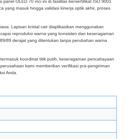
el OLED 70 inci ini di fasilitas bersertifikat ISO 9001
ca yang masuk hingga validasi kinerja optik akhir, proses
biasa. Lapisan kristal cair diaplikasikan menggunakan
mencapai reproduksi warna yang konsisten dan keseragaman
/89/89 derajat yang ditentukan tanpa perubahan warna
termasuk koordinat titik putih, keseragaman pencahayaan
n perusahaan kami memberikan verifikasi pra-pengiriman
ksi Anda.