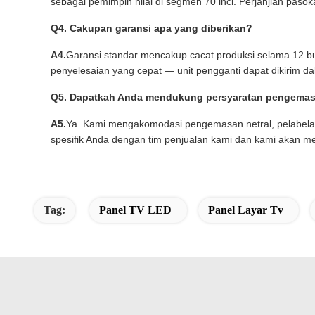
sebagai pemimpin nilai di segmen 70 inci. Perjanjian paso
Q4. Cakupan garansi apa yang diberikan?
A4.
Garansi standar mencakup cacat produksi selama 12 bu
penyelesaian yang cepat — unit pengganti dapat dikirim dal
Q5. Dapatkah Anda mendukung persyaratan pengemas
A5.
Ya. Kami mengakomodasi pengemasan netral, pelabelan
spesifik Anda dengan tim penjualan kami dan kami akan 
Tag:
Panel TV LED
Panel Layar Tv