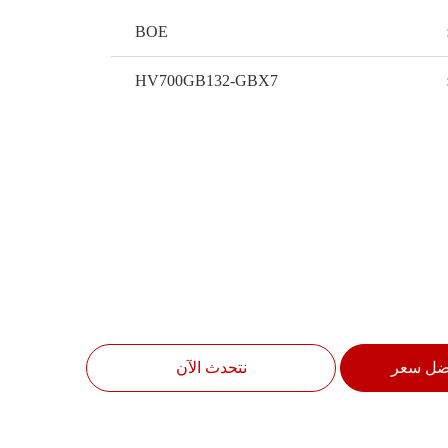
BOE
HV700GB132-GBX7
ضل سعر
نتحدث الآن