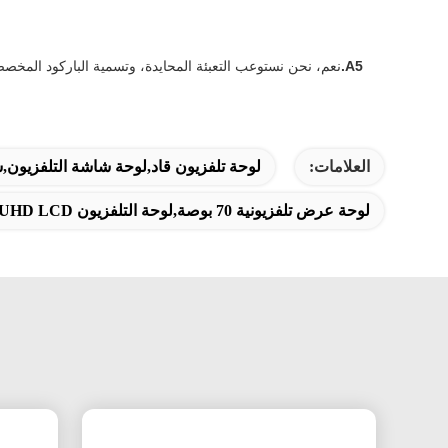
A5.
نعم، نحن نستوعب التعبئة المحايدة، وتسمية الباركود المخصص
العلامات:
لوحة تلفزيون قاد,لوحة شاشة التلفزيو
لوحة عرض تلفزيونية 70 بوصة,لوحة التلفزيون 4K UHD LCD,لوحة الخلية المفتوحة BOE HV700GB132-GBX7