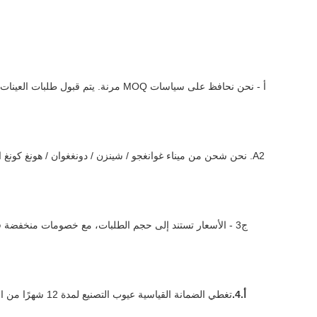
A2. نحن شحن من ميناء غوانغجو / شينزن / دونغغوان / هونغ كونغ
أ.4.