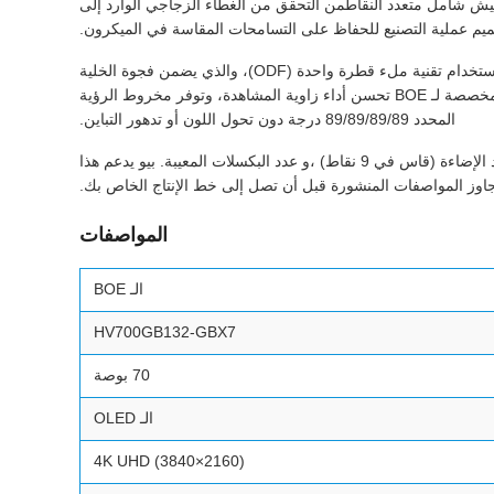
نتاج لبروتوكول تفتيش شامل متعدد النقاطمن التحقق من الغطاء الزجاجي الوارد إلى
صميم عملية التصنيع للحفاظ على التسامحات المقاسة في الميكرون.
النظام الهيكلي لللوحة يبدأ مع الزجاج القياس الكورنغ التي توفر مسطحة استثنائية والاستقرار الحراري.يتم تطبيق طبقة الكريستال السائل باستخدام تقنية ملء قطرة واحدة (ODF)، والذي يضمن فجوة الخلية
المتساوية عبر الشكل الشعبي بأكمله البالغ 70 بوصة، وهو عامل حاسم في تحقيق إعادة إنتاج الألوان المتسقة وتوحيد التباين.عملية الفيلم المخصصة لـ BOE تحسن أداء زاوية المشاهدة، وتوفر مخروط الرؤية
المحدد 89/89/89/89 درجة دون تحول اللون أو تدهور التباين.
كل لوحة HV700GB132-GBX7 يتم شحنها مع تقرير تفتيش مفصل يوثق المعلمات البصرية الرئيسية بما في ذلك إحداثيات النقطة البيضاء، وتوحيد الإضاءة (قاس في 9 نقاط) ،و عدد البكسلات المعيبة. بيو يدعم هذا
المواصفات
الـ BOE
HV700GB132-GBX7
70 بوصة
الـ OLED
4K UHD (3840×2160)