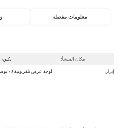
معلومات مفصلة
و
مكان المنشأ:
بكين، 
إبراز:
لوحة عرض تلفزيونية 70 بوصة