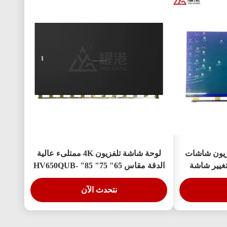
تلفزيون شاشات
لوحة شاشة تلفزيون 4K ممتلىء عالية
تغيير شاشة
الدقة مقاس 65" 75" 85" HV650QUB-
F9A قاد مفتوحة الخلية
نتحدث الآن