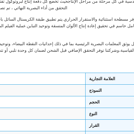
يست فكرة لاحقة مع HV700GB132-GBX7 انها هندسية في كل مرحلة من مراحل الإنتاجحيث تخضع كل دفعة إ
التحقق من أداء البصرية النهائي ، تم ت
العلامة التجارية
النموذج
الحجم
النوع
القرار