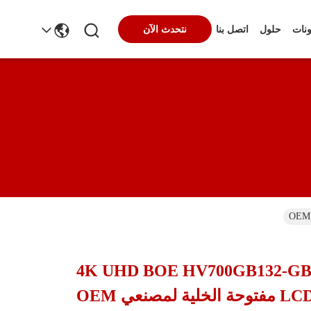
ونات
حلول
اتصل بنا
نتحدث الآن
بوصة 4K UHD BOE HV700GB132-GBX7