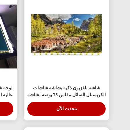
شاشة تلفزيون ذكية بشاشة شاشات
الكريستال السائل مقاس 75 بوصة لشاشة
BOE إل جي Hisense البديلة
الس
نتحدث الآن