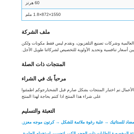
60 هرتز
1550×872×1.8 ملم
ملف الشركة
العالمية وشركات تصنيع التلفزيون، ونقدم ليس فقط مكونات ولكن
مين أسعار تنافسية وتحديد الأولوية للتخصيص لشركائنا طويل الأجل.
المنتجات ذات الصلة
مرحباً بك في الشراء
ميع شركات صيانة الشاشات التلفزيونية في جميع أنحاء العالم. إنها تبيع شاشات LCD أصلية جديدة وألواح LCD لعرض الأعمال.تم اختبار المنتجات بشكل صارم قبل الشحنارجوكم اطمئنوا
على شراء هذا المنتج اذا كنتم بحاجة لهذا المنتج
التعبئة والتسليم
 مضاد للستاتيك → علبة رغوة ملائمة للشكل → كرتون موجه معزز.