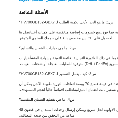
الأسئلة الشائعة
س1: ما هو الحد الأدنى لكمية الطلب لـ HV700GB132-GBX7؟
ظ على سياسات MOQ مرنة. يتم قبول طلبات العينات من وحدات واحدة للتقييم والنموذج الأولي. يتم تطبيق أسعار الحجم من 17 قطعة فما فوق،مع خصومات إضافية منخفضة على كميات أعلىاتصل بنا
للحصول على اقتباس مخصص بناء على حجمك السنوي المتوقع.
س2: ما هي خيارات الشحن والتسليم؟
ما في ذلك الفاتورة التجارية، قائمة التعبئة،وشهادة المنشأخيارات
 أو شحنات العينات.
س3: كيف يعمل التسعير لـ HV700GB132-GBX7؟
ج3 - الأسعار تستند إلى حجم الطلبات، مع خصومات منخفضة في نقاط انقطاع الكمية. نحن نقدم أسعار تنافسية تعكس موقع BOE كشركة رائدة في قيمة قطاع 70 بوصة.اتفاقات التوريد طويلة الأجل يمكن أن
سعير ثابت لضمان الميزانيةاطلب اقتباساً حالياً لحجم المستهدف.
س4: ما هي تغطية الضمان المقدمة؟
تغطي الضمانة القياسية عيوب التصنيع لمدة 12 شهرًا من الشحن. تتوفر خيارات الضمان الموسع للعملاء الكثيريين.عملية الضمان لدينا تعطي الأولوية لحل سريع ويمكن إرسال وحدات استبدال في غضون 48
ساعة من التحقق من صحة المطالبة.