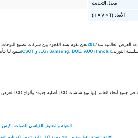
معدل التحديث
الأبعاد (H × V × T)
ة العرض العالمية منذ
2017
نحن نقوم بسد الفجوة بين شركات تصنيع اللوحات 
لسلة التوريد.
LG، Samsung، BOE، AUO، Innolux، و CSOT
تسمح لنا بتأ
تقدم الشركة خدمات لج
التعبئة والتغليف القياسي للصناعة: كيس
كثافة التعبئة القياسية هي 13 وحدة لكل علبة. تتوفر تكوينات التعبئة المخصصة للطلبات ذات الحجم الكبير لتحسين استخدام الحاوية.