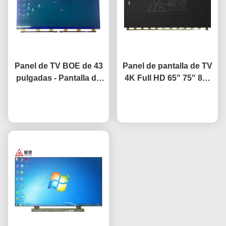
Panel de TV BOE de 43
Panel de pantalla de TV
pulgadas - Pantalla de
4K Full HD 65" 75" 85"
TV de repuesto con
HV650QUB-F9A LED
panel LCD HV-430FHB-
Ahora Charle
Ahora Charle
Open Cell
N10