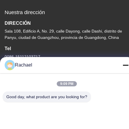
Nuestra dirección
DIRECCIÓN
Sala 108, Edificio A, No. 29, calle Dayong, calle Dashi, distrito de
Panyu, ciudad de Guangzhou, provincia de Guangdong, China
Tel
0086-15112103717
Rachael
9:09 PM
Política de privacidad
|
Mapa del Sitio
Good day, what product are you looking for?
China es buena. Calidad Panel de visualización del televisor
Proveedor. Derecho de autor -2026 Guangzhou Yaogang
Electronic Technology Co., Ltd. Todo. Todos los derechos
reservados.