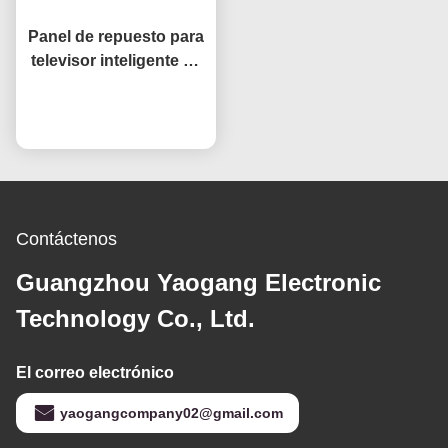
Panel de repuesto para
televisor inteligente de
32 pulgadas Open Cell
HV320WHB-F7E,
Ahora Charle
reemplazo de pantalla
LCD para televisores
Contáctenos
Guangzhou Yaogang Electronic
Technology Co., Ltd.
El correo electrónico
yaogangcompany02@gmail.com