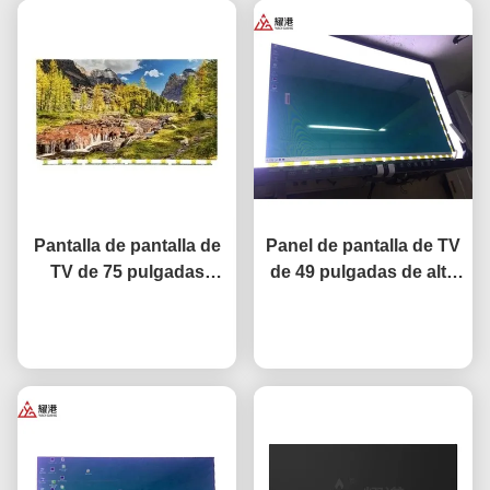
Pantalla de pantalla de
Panel de pantalla de TV
TV de 75 pulgadas
de 49 pulgadas de alto
pantalla LCD de TV de
rendimiento HD 4K
red inteligente para
Ahora Charle
pantalla LCD TV LED
Ahora Charle
BOE LG reemplazo de
Monitor DV490FHB-NV0
pantalla Hisense