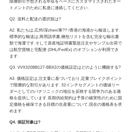
階層割引予想される年収をベースにカスタマイズされたオー
トメントのために私達に連絡してください.
Q2. 送料と配送の選択肢は?
A2. 私たちは,広州/深zhen/東?? /香港の海港から輸送します.
標準的な輸送は,商用請求書,梱包リストを含む完全な輸出書
類で海運です.そして原産地証明書緊急注文やサンプル出荷で
は航空貨物と宅配便 (DHL/FedEx) のオプションが利用でき
ます.
Q3. VVX320BB127-BBX2の価格設定はどのように機能する?
A3. 価格設定は,注文量に基づいており,定量ブレイクポイント
で階層的な割引があります. 32インチセグメントの価値リー
ダーとしてのパナソニックの地位を反映する競争力のある価
格を提供しています.長期供給契約は予算の確実性のために固
定価格を確保できる目標の生産量について,現在の価格表を求
めます.
Q4. 保証対象は?