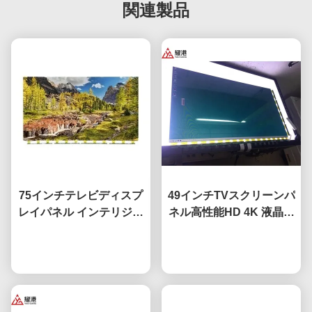
関連製品
75インチテレビディスプ
49インチTVスクリーンパ
レイパネル インテリジェ
ネル高性能HD 4K 液晶デ
ントネットワークテレビ
ィスプレイTV 導かれた
液晶スクリーン Fo BOE
今雑談しなさい
モニター DV490FHB-
今雑談しなさい
LGハイセンスのスクリー
NV0
ン交換