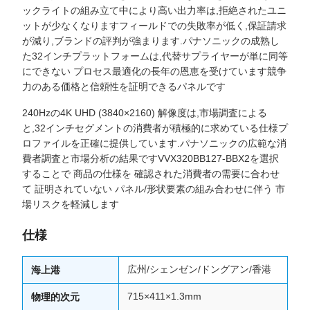
ックライトの組み立て中により高い出力率は,拒絶されたユニ
ットが少なくなりますフィールドでの失敗率が低く,保証請求
が減り,ブランドの評判が強まります.パナソニックの成熟し
た32インチプラットフォームは,代替サプライヤーが単に同等
にできない プロセス最適化の長年の恩恵を受けています競争
力のある価格と信頼性を証明できるパネルです
240Hzの4K UHD (3840×2160) 解像度は,市場調査による
と,32インチセグメントの消費者が積極的に求めている仕様プ
ロファイルを正確に提供しています.パナソニックの広範な消
費者調査と市場分析の結果ですVVX320BB127-BBX2を選択
することで 商品の仕様を 確認された消費者の需要に合わせ
て 証明されていない パネル/形状要素の組み合わせに伴う 市
場リスクを軽減します
仕様
広州/シェンゼン/ドングアン/香港
海上港
715×411×1.3mm
物理的次元