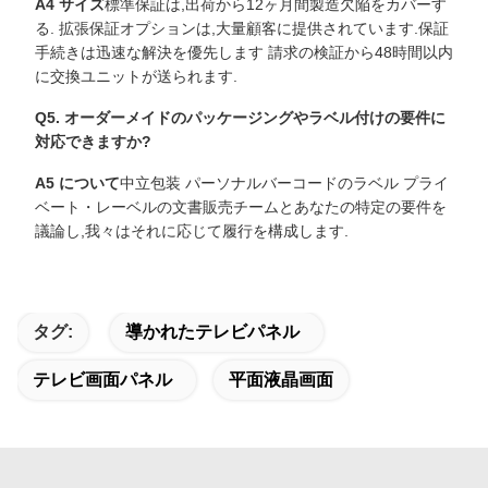
A4 サイズ
標準保証は,出荷から12ヶ月間製造欠陥をカバーす
る. 拡張保証オプションは,大量顧客に提供されています.保証
手続きは迅速な解決を優先します 請求の検証から48時間以内
に交換ユニットが送られます.
Q5. オーダーメイドのパッケージングやラベル付けの要件に
対応できますか?
A5 について
中立包装 パーソナルバーコードのラベル プライ
ベート・レーベルの文書販売チームとあなたの特定の要件を
議論し,我々はそれに応じて履行を構成します.
タグ:
導かれたテレビパネル
テレビ画面パネル
平面液晶画面