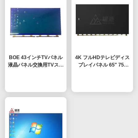
BOE 43インチTVパネル
4K フルHDテレビディス
液晶パネル交換用TVスク
プレイパネル 65" 75"
リーン HV-430FHB-N10
85" HV650QUB-F9A 導
今雑談しなさい
かれたオープンセルパネ
今雑談しなさい
ル