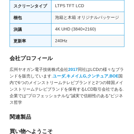
LTPS TFT LCD
スクリーンタイプ
泡箱と木箱 オリジナルパッケージ
梱包
4K UHD (3840×2160)
決議
240Hz
更新率
会社プロフィール
広州ヤオガン電子技術株式会社
2017
同社はLCDの様々なブラ
ンドを販売しています.
ユーダ,キメイ,LG,クンチュア,BOE
国
内で6つのメインストリームテレビブランドと2つの韓国メイ
ンストリームテレビブランドを保有するLCD取引会社である.
企業では"プロフェッショナルな"誠実で信頼性のある"ビジネ
ス哲学
関連製品
買い物へようこそ