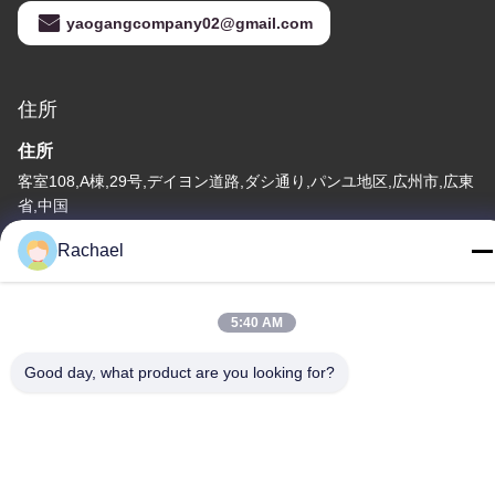
yaogangcompany02@gmail.com
住所
住所
客室108,A棟,29号,デイヨン道路,ダシ通り,パンユ地区,広州市,広東
省,中国
テレ
Rachael
0086-15112103717
5:40 AM
Good day, what product are you looking for?
プライバシーポリシー
|
地図
中国 良い 品質 テレビディスプレイパネル サプライヤー。
Copyright© -2026 Guangzhou Yaogang Electronic Technology