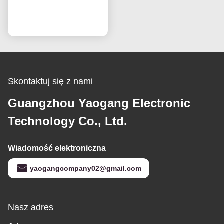
zamiennych
Rozmawiaj teraz.
HV320WHB-F7E
Wymiana ekranu
Ekrany LCD
Skontaktuj się z nami
Guangzhou Yaogang Electronic
Technology Co., Ltd.
Wiadomość elektroniczna
yaogangcompany02@gmail.com
Nasz adres