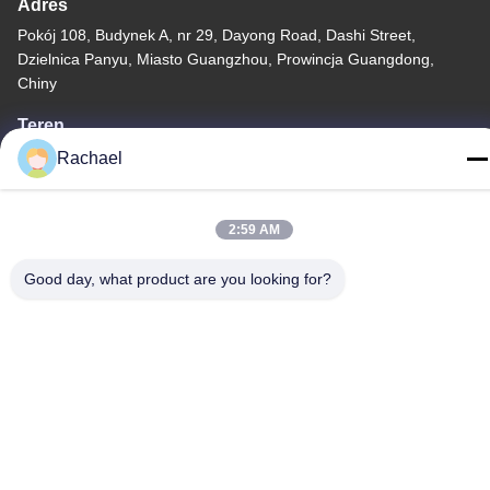
Adres
Pokój 108, Budynek A, nr 29, Dayong Road, Dashi Street,
Dzielnica Panyu, Miasto Guangzhou, Prowincja Guangdong,
Chiny
Teren
0086-15112103717
Rachael
2:59 AM
Good day, what product are you looking for?
Polityka prywatności
|
Sitemap
Chiny dobre. Jakość Panel wyświetlania telewizji Sprzedawca.
-2026 Guangzhou Yaogang Electronic Technology Co., Ltd.
Wszystkie. Prawa zastrzeżone.