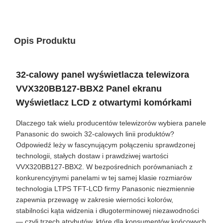
Opis Produktu
32-calowy panel wyświetlacza telewizora
VVX320BB127-BBX2 Panel ekranu
Wyświetlacz LCD z otwartymi komórkami
Dlaczego tak wielu producentów telewizorów wybiera panele
Panasonic do swoich 32-calowych linii produktów?
Odpowiedź leży w fascynującym połączeniu sprawdzonej
technologii, stałych dostaw i prawdziwej wartości
VVX320BB127-BBX2. W bezpośrednich porównaniach z
konkurencyjnymi panelami w tej samej klasie rozmiarów
technologia LTPS TFT-LCD firmy Panasonic niezmiennie
zapewnia przewagę w zakresie wierności kolorów,
stabilności kąta widzenia i długoterminowej niezawodności
— czyli trzech atrybutów, które dla konsumentów końcowych