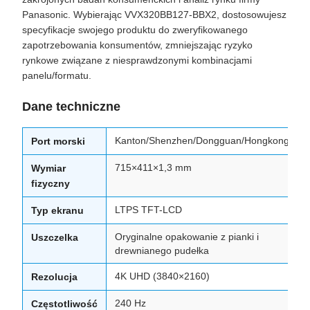
Panasonic. Wybierając VVX320BB127-BBX2, dostosowujesz
specyfikacje swojego produktu do zweryfikowanego
zapotrzebowania konsumentów, zmniejszając ryzyko
rynkowe związane z niesprawdzonymi kombinacjami
panelu/formatu.
Dane techniczne
Kanton/Shenzhen/Dongguan/Hongkong
Port morski
715×411×1,3 mm
Wymiar
fizyczny
LTPS TFT-LCD
Typ ekranu
Oryginalne opakowanie z pianki i
Uszczelka
drewnianego pudełka
4K UHD (3840×2160)
Rezolucja
240 Hz
Częstotliwość