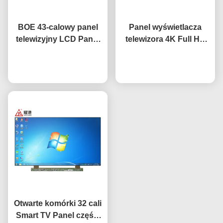
BOE 43-calowy panel
Panel wyświetlacza
telewizyjny LCD Panel
telewizora 4K Full HD
zamiennik ekranu
65" 75" 85" HV650QUB-
telewizyjnego HV-
Rozmawiaj teraz.
F9A LED Open Cell
Rozmawiaj teraz.
430FHB-N10
Otwarte komórki 32 cali
Smart TV Panel części