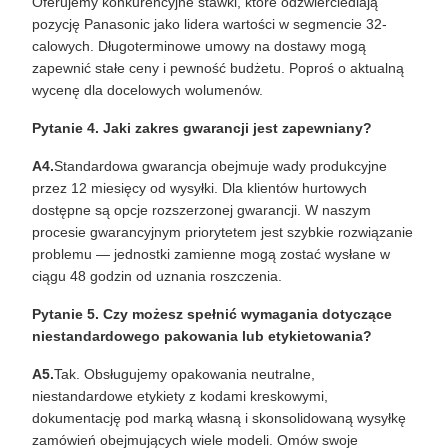
Oferujemy konkurencyjne stawki, które odzwierciedlają
pozycję Panasonic jako lidera wartości w segmencie 32-
calowych. Długoterminowe umowy na dostawy mogą
zapewnić stałe ceny i pewność budżetu. Poproś o aktualną
wycenę dla docelowych wolumenów.
Pytanie 4. Jaki zakres gwarancji jest zapewniany?
A4.
Standardowa gwarancja obejmuje wady produkcyjne
przez 12 miesięcy od wysyłki. Dla klientów hurtowych
dostępne są opcje rozszerzonej gwarancji. W naszym
procesie gwarancyjnym priorytetem jest szybkie rozwiązanie
problemu — jednostki zamienne mogą zostać wysłane w
ciągu 48 godzin od uznania roszczenia.
Pytanie 5. Czy możesz spełnić wymagania dotyczące
niestandardowego pakowania lub etykietowania?
A5.
Tak. Obsługujemy opakowania neutralne,
niestandardowe etykiety z kodami kreskowymi,
dokumentację pod marką własną i skonsolidowaną wysyłkę
zamówień obejmujących wiele modeli. Omów swoje