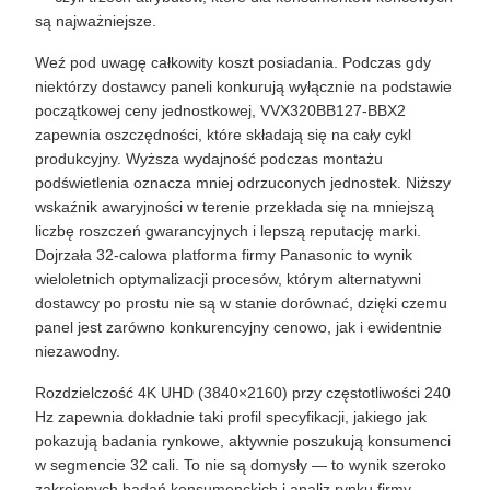
są najważniejsze.
Weź pod uwagę całkowity koszt posiadania. Podczas gdy
niektórzy dostawcy paneli konkurują wyłącznie na podstawie
początkowej ceny jednostkowej, VVX320BB127-BBX2
zapewnia oszczędności, które składają się na cały cykl
produkcyjny. Wyższa wydajność podczas montażu
podświetlenia oznacza mniej odrzuconych jednostek. Niższy
wskaźnik awaryjności w terenie przekłada się na mniejszą
liczbę roszczeń gwarancyjnych i lepszą reputację marki.
Dojrzała 32-calowa platforma firmy Panasonic to wynik
wieloletnich optymalizacji procesów, którym alternatywni
dostawcy po prostu nie są w stanie dorównać, dzięki czemu
panel jest zarówno konkurencyjny cenowo, jak i ewidentnie
niezawodny.
Rozdzielczość 4K UHD (3840×2160) przy częstotliwości 240
Hz zapewnia dokładnie taki profil specyfikacji, jakiego jak
pokazują badania rynkowe, aktywnie poszukują konsumenci
w segmencie 32 cali. To nie są domysły — to wynik szeroko
zakrojonych badań konsumenckich i analiz rynku firmy