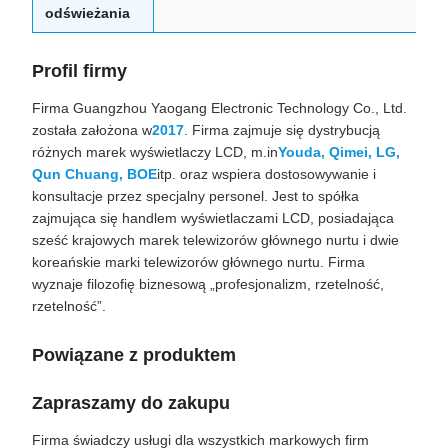
odświeżania
Profil firmy
Firma Guangzhou Yaogang Electronic Technology Co., Ltd.
została założona w
2017
. Firma zajmuje się dystrybucją
różnych marek wyświetlaczy LCD, m.in
Youda, Qimei, LG,
Qun Chuang, BOE
itp. oraz wspiera dostosowywanie i
konsultacje przez specjalny personel. Jest to spółka
zajmująca się handlem wyświetlaczami LCD, posiadająca
sześć krajowych marek telewizorów głównego nurtu i dwie
koreańskie marki telewizorów głównego nurtu. Firma
wyznaje filozofię biznesową „profesjonalizm, rzetelność,
rzetelność”.
Powiązane z produktem
Zapraszamy do zakupu
Firma świadczy usługi dla wszystkich markowych firm