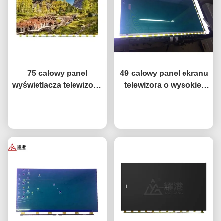
75-calowy panel
49-calowy panel ekranu
wyświetlacza telewizora,
telewizora o wysokiej
inteligentny telewizor
wydajności HD 4K LCD
sieciowy, ekran LCD do
Rozmawiaj teraz.
Display TV LED Monitor
Rozmawiaj teraz.
telewizora, zamiennik
DV490FHB-NV0
ekranu BOE LG Hisense