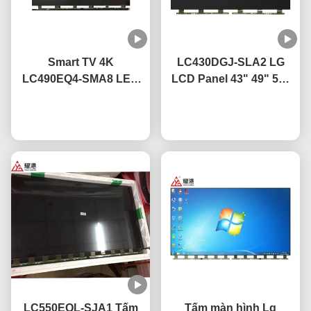
Smart TV 4K
LC430DGJ-SLA2 LG
LC490EQ4-SMA8 LED
LCD Panel 43" 49" 55"
TV Display Panel 49
65" 75" 4K Smart TV
inch Cho LG Thay thế
nói chuyện ngay.
LCD Screen Led Glass
nói chuyện ngay.
TV màn hình bị hỏng
Panel
LC550EQL-SJA1 Tấm
Tấm màn hình Lg