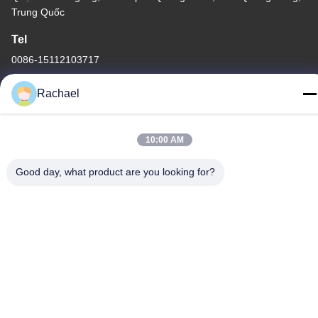
Trung Quốc
Tel
0086-15112103717
Rachael
10:00 AM
Chính sách bảo mật
|
Sơ đồ trang web
Good day, what product are you looking for?
Trung Quốc tốt Chất lượng Bảng điều khiển màn hình TV Nhà
cung cấp. -2026 Guangzhou Yaogang Electronic Technology Co.,
Ltd. Tất cả. Tất cả quyền được bảo lưu.