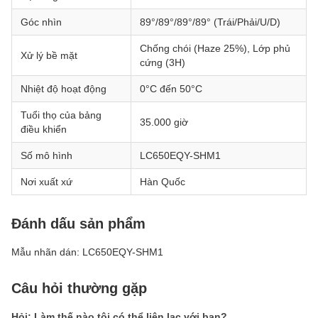
Góc nhìn
89°/89°/89°/89° (Trái/Phải/U/D)
Chống chói (Haze 25%), Lớp phủ
Xử lý bề mặt
cứng (3H)
Nhiệt độ hoạt động
0°C đến 50°C
Tuổi thọ của bảng
35.000 giờ
điều khiển
Số mô hình
LC650EQY-SHM1
Nơi xuất xứ
Hàn Quốc
Đánh dấu sản phẩm
Mẫu nhãn dán: LC650EQY-SHM1
Câu hỏi thường gặp
Hỏi: Làm thế nào tôi có thể liên lạc với bạn?