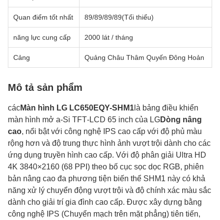
Quan điểm tốt nhất
89/89/89/89(Tối thiểu)
năng lực cung cấp
2000 lát / tháng
Cảng
Quảng Châu Thâm Quyến Đông Hoản
Mô tả sản phẩm
các
Màn hình LG LC650EQY-SHM1
là bảng điều khiển
màn hình mở a‑Si TFT‑LCD 65 inch của LG
Dòng nâng
cao
, nổi bật với công nghệ IPS cao cấp với độ phủ màu
rộng hơn và độ trung thực hình ảnh vượt trội dành cho các
ứng dụng truyền hình cao cấp. Với độ phân giải Ultra HD
4K 3840×2160 (68 PPI) theo bố cục sọc dọc RGB, phiên
bản nâng cao đa phương tiện biến thể SHM1 này có khả
năng xử lý chuyển động vượt trội và độ chính xác màu sắc
dành cho giải trí gia đình cao cấp. Được xây dựng bằng
công nghệ IPS (Chuyển mạch trên mặt phẳng) tiên tiến,