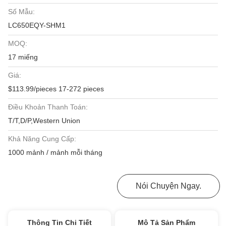
Số Mẫu:
LC650EQY-SHM1
MOQ:
17 miếng
Giá:
$113.99/pieces 17-272 pieces
Điều Khoản Thanh Toán:
T/T,D/P,Western Union
Khả Năng Cung Cấp:
1000 mảnh / mảnh mỗi tháng
Nhận Được Giá Tốt Nhất
Nói Chuyện Ngay.
Thông Tin Chi Tiết
Mô Tả Sản Phẩm