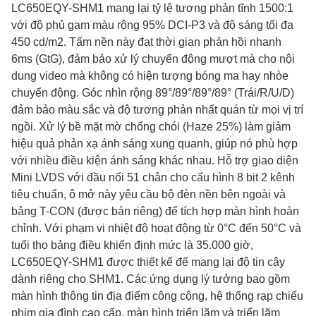
LC650EQY-SHM1 mang lại tỷ lệ tương phản tĩnh 1500:1
với độ phủ gam màu rộng 95% DCI-P3 và độ sáng tối đa
450 cd/m2. Tấm nền này đạt thời gian phản hồi nhanh
6ms (GtG), đảm bảo xử lý chuyển động mượt mà cho nội
dung video mà không có hiện tượng bóng ma hay nhòe
chuyển động. Góc nhìn rộng 89°/89°/89°/89° (Trái/R/U/D)
đảm bảo màu sắc và độ tương phản nhất quán từ mọi vị trí
ngồi. Xử lý bề mặt mờ chống chói (Haze 25%) làm giảm
hiệu quả phản xạ ánh sáng xung quanh, giúp nó phù hợp
với nhiều điều kiện ánh sáng khác nhau. Hỗ trợ giao diện
Mini LVDS với đầu nối 51 chân cho cấu hình 8 bit 2 kênh
tiêu chuẩn, ô mở này yêu cầu bộ đèn nền bên ngoài và
bảng T-CON (được bán riêng) để tích hợp màn hình hoàn
chỉnh. Với phạm vi nhiệt độ hoạt động từ 0°C đến 50°C và
tuổi thọ bảng điều khiển định mức là 35.000 giờ,
LC650EQY-SHM1 được thiết kế để mang lại độ tin cậy
dành riêng cho SHM1. Các ứng dụng lý tưởng bao gồm
màn hình thông tin địa điểm công cộng, hệ thống rạp chiếu
phim gia đình cao cấp, màn hình triển lãm và triển lãm