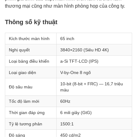
thương mại cũng như màn hình phòng họp của công ty.
Thông số kỹ thuật
Kích thước màn hình
65 inch
Nghị quyết
3840×2160 (Siêu HD 4K)
Loại bảng điều khiển
a‑Si TFT‑LCD (IPS)
Loại giao diện
V-by-One 8 ngõ
10-bit (8-bit + FRC) — 16,7 triệu
Độ sâu màu
màu
Tốc độ làm mới
60Hz
Thời gian đáp ứng
6 mili giây (GtG)
Tỷ lệ tương phản
1500:1
Độ sáng
450 cd/m2