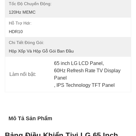
Tốc Độ Chuyển Động:
120Hz MEMC
Hỗ Trợ Hdr:
HDR10
Chi Tiết Đóng Gói:
Hộp Xốp Và Hộp Gỗ Gói Ban Đầu
65 inch LG LCD Panel
, 
60Hz Refresh Rate TV Display 
Làm nổi bật:
Panel
, 
IPS Technology TFT Panel
Mô Tả Sản Phẩm
Bảng Điều Khiển Tivi LG 65 Inch