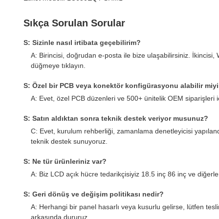
Sıkça Sorulan Sorular
S: Sizinle nasıl irtibata geçebilirim?
A: Birincisi, doğrudan e-posta ile bize ulaşabilirsiniz. İki
düğmeye tıklayın.
S: Özel bir PCB veya konektör konfigürasyonu alabilir miy
A: Evet, özel PCB düzenleri ve 500+ ünitelik OEM siparişleri için
S: Satın aldıktan sonra teknik destek veriyor musunuz?
C: Evet, kurulum rehberliği, zamanlama denetleyicisi yapıla
teknik destek sunuyoruz.
S: Ne tür ürünleriniz var?
A: Biz LCD açık hücre tedarikçisiyiz 18.5 inç 86 inç ve diğerle
S: Geri dönüş ve değişim politikası nedir?
A: Herhangi bir panel hasarlı veya kusurlu gelirse, lütfen tes
arkasında dururuz.