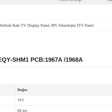
Refresh Rate TV Display Panel
, 
IPS Teknolojisi TFT Panel
0EQY-SHM1 PCB:1967A /1968A
Değer
TFT
65 inç.