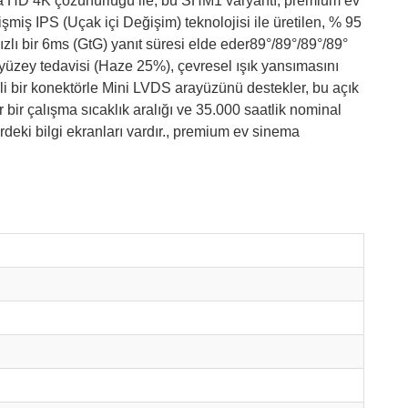
tra HD 4K çözünürlüğü ile, bu SHM1 varyantı, premium ev
miş IPS (Uçak içi Değişim) teknolojisi ile üretilen, % 95
zlı bir 6ms (GtG) yanıt süresi elde eder89°/89°/89°/89°
 yüzey tedavisi (Haze 25%), çevresel ışık yansımasını
pinli bir konektörle Mini LVDS arayüzünü destekler, bu açık
ar bir çalışma sıcaklık aralığı ve 35.000 saatlik nominal
deki bilgi ekranları vardır., premium ev sinema