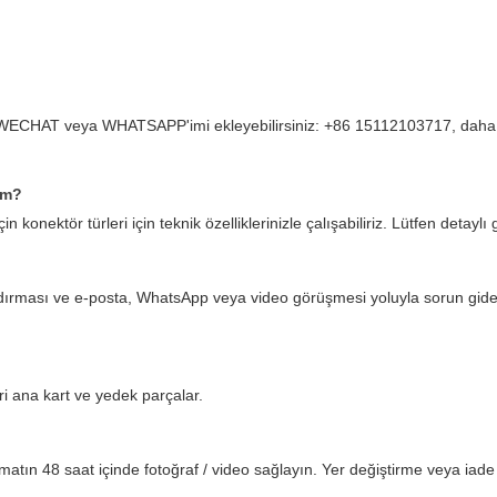
ncisi, WECHAT veya WHATSAPP'imi ekleyebilirsiniz: +86 15112103717, daha
im?
 konektör türleri için teknik özelliklerinizle çalışabiliriz. Lütfen detaylı 
ndırması ve e-posta, WhatsApp veya video görüşmesi yoluyla sorun gid
ri ana kart ve yedek parçalar.
limatın 48 saat içinde fotoğraf / video sağlayın. Yer değiştirme veya ia