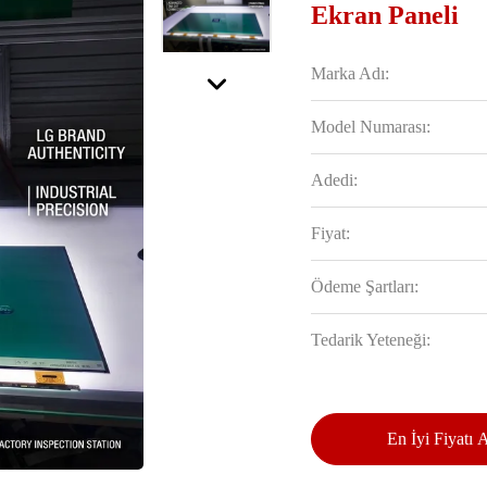
Ekran Paneli
Marka Adı:
Model Numarası:
Adedi:
Fiyat:
Ödeme Şartları:
Tedarik Yeteneği:
En İyi Fiyatı 