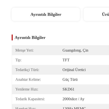
Ayrıntılı Bilgiler
Ürü
Ayrıntılı Bilgiler
Menşe Yeri:
Guangdong, Çin
Tip:
TFT
Tedarikçi Türü:
Orijinal Üretici
Anahtar Kelime:
Güç Türü
Yenileme Hızı:
SKD61
Tedarik Kapasitesi:
2000slice / Ay
Hareket Hızı:
120Hz MEMC