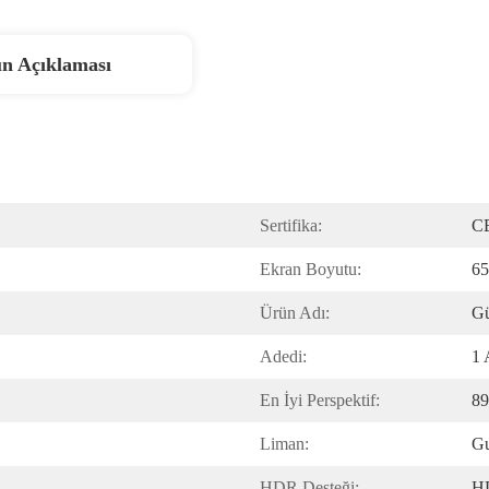
n Açıklaması
Sertifika:
C
Ekran Boyutu:
65
Ürün Adı:
Gü
Adedi:
1 
En İyi Perspektif:
89
Liman:
Gu
HDR Desteği:
H