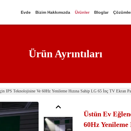
Evde
Bizim Hakkımızda
Ürünler
Bloglar
Çözümle
Ürün Ayrıntıları
Için IPS Teknolojisine Ve 60Hz Yenileme Hızına Sahip LG 65 İnç TV Ekran Pa
Üstün Ev Eğlenc
60Hz Yenileme 