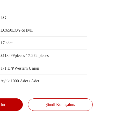
LG
LC650EQY-SHM1
17 adet
$113.99/pieces 17-272 pieces
T/T,D/P,Western Union
Aylık 1000 Adet / Adet
Alın
Şimdi Konuşalım.