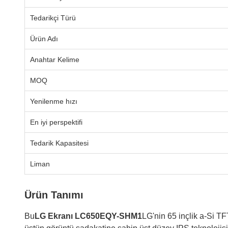
Tedarikçi Türü
Ürün Adı
Anahtar Kelime
MOQ
Yenilenme hızı
En iyi perspektifi
Tedarik Kapasitesi
Liman
Ürün Tanımı
Bu
LG Ekranı LC650EQY-SHM1
LG'nin 65 inçlik a-Si TF