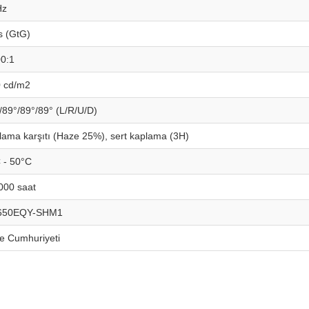
Hz
 (GtG)
0:1
 cd/m2
/89°/89°/89° (L/R/U/D)
lama karşıtı (Haze 25%), sert kaplama (3H)
 - 50°C
000 saat
650EQY-SHM1
e Cumhuriyeti