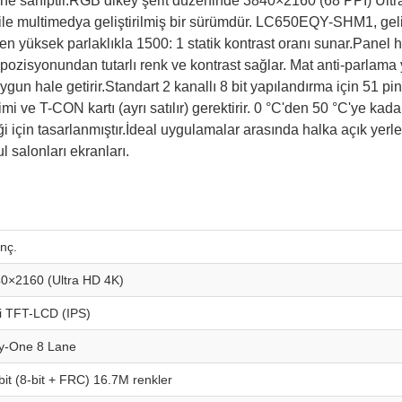
sine sahiptir.RGB dikey şerit düzeninde 3840×2160 (68 PPI) Ul
ile multimedya geliştirilmiş bir sürümdür. LC650EQY-SHM1, geliş
 yüksek parlaklıkla 1500: 1 statik kontrast oranı sunar.Panel hı
 pozisyonundan tutarlı renk ve kontrast sağlar. Mat anti-parlama
a uygun hale getirir.Standart 2 kanallı 8 bit yapılandırma için 51 
imi ve T-CON kartı (ayrı satılır) gerektirir. 0 °C'den 50 °C'ye kad
in tasarlanmıştır.İdeal uygulamalar arasında halka açık yerler
l salonları ekranları.
inç.
0×2160 (Ultra HD 4K)
i TFT-LCD (IPS)
y-One 8 Lane
bit (8-bit + FRC) 16.7M renkler