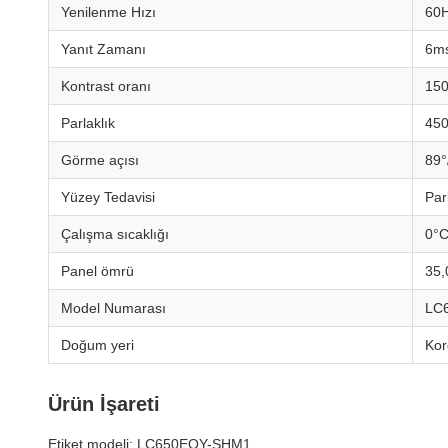
Yenilenme Hızı
60
Yanıt Zamanı
6ms
Kontrast oranı
150
Parlaklık
450
Görme açısı
89°
Yüzey Tedavisi
Par
Çalışma sıcaklığı
0°C
Panel ömrü
35,
Model Numarası
LC
Doğum yeri
Kor
Ürün İşareti
Etiket modeli: LC650EQY-SHM1