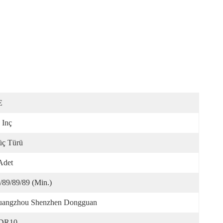
E
 Inç
ç Türü
Adet
/89/89/89 (Min.)
angzhou Shenzhen Dongguan
DR10