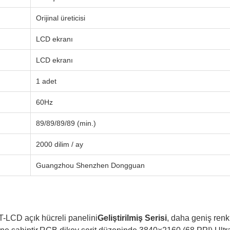
Orijinal üreticisi
LCD ekranı
LCD ekranı
1 adet
60Hz
89/89/89/89 (min.)
2000 dilim / ay
Guangzhou Shenzhen Dongguan
T-LCD açık hücreli panelini
Geliştirilmiş Serisi
, daha geniş renk