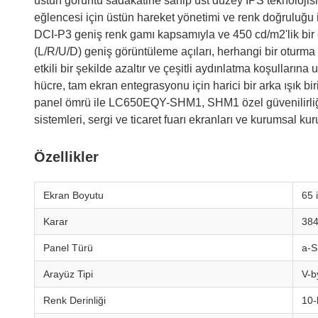
üstün görüntü sadakatine sahip üst düzey IPS teknoloji
eğlencesi için üstün hareket yönetimi ve renk doğruluğu 
DCI-P3 geniş renk gamı kapsamıyla ve 450 cd/m2'lik bir en
(L/R/U/D) geniş görüntüleme açıları, herhangi bir oturma
etkili bir şekilde azaltır ve çeşitli aydınlatma koşulların
hücre, tam ekran entegrasyonu için harici bir arka ışık bir
panel ömrü ile LC650EQY-SHM1, SHM1 özel güvenilirliği iç
sistemleri, sergi ve ticaret fuarı ekranları ve kurumsal kuru
Özellikler
Ekran Boyutu
65 
Karar
384
Panel Türü
a-S
Arayüz Tipi
V-b
Renk Derinliği
10-