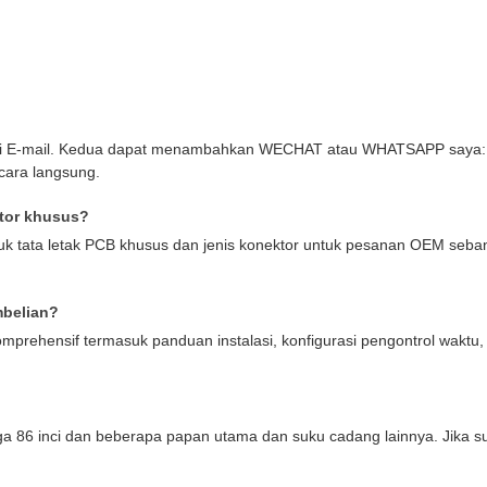
lui E-mail. Kedua dapat menambahkan WECHAT atau WHATSAPP saya:
ecara langsung.
ktor khusus?
ntuk tata letak PCB khusus dan jenis konektor untuk pesanan OEM seba
mbelian?
omprehensif termasuk panduan instalasi, konfigurasi pengontrol wakt
gga 86 inci dan beberapa papan utama dan suku cadang lainnya. Jika s