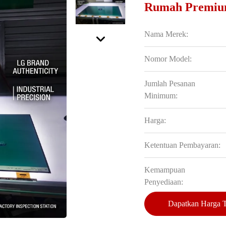
Rumah Premi
Nama Merek:
Nomor Model:
Jumlah Pesanan
Minimum:
Harga:
Ketentuan Pembayaran:
Kemampuan
Penyediaan:
Dapatkan Harga T