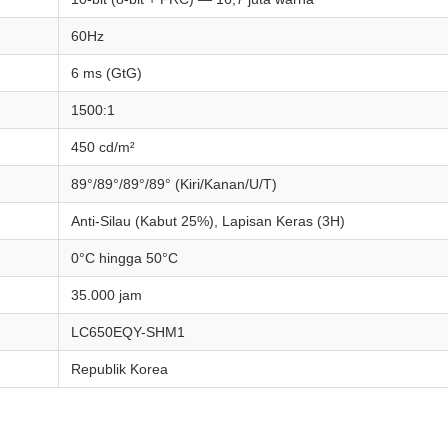
60Hz
6 ms (GtG)
1500:1
450 cd/m²
89°/89°/89°/89° (Kiri/Kanan/U/T)
Anti-Silau (Kabut 25%), Lapisan Keras (3H)
0°C hingga 50°C
35.000 jam
LC650EQY-SHM1
Republik Korea