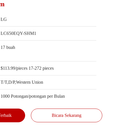
um
LG
LC650EQY-SHM1
17 buah
$113.99/pieces 17-272 pieces
T/T,D/P,Western Union
1000 Potongan/potongan per Bulan
erbaik
Bicara Sekarang