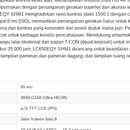
plikasi televisi kelas atas. Menampilkan resolusi Ultra HD 4K 
empurnakan dengan penanganan gerakan superior dan akurasi 
650EQY-SHM1 menghadirkan rasio kontras statis 1500:1 dengan
epat 6 ms (GtG), memastikan penanganan gerakan halus untuk k
rna dan kontras yang konsisten dari posisi duduk mana pun. P
cocok untuk berbagai kondisi pencahayaan. Mendukung antarmuk
 lampu latar eksternal dan papan T-CON (dijual terpisah) untuk 
ukur 35.000 jam, LC650EQY-SHM1 dirancang untuk keandalan sp
 tampilan pameran dan pameran dagang, dan tampilan ruang r
65 inci
3840×2160 (Ultra HD 4K)
a‑Si TFT‑LCD (IPS)
Jalur V-demi-Satu 8
10-bit (8-bit + FRC) — 16,7 juta warna