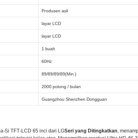
Produsen asli
layar LCD
layar LCD
1 buah
60Hz
89/89/89/89(Min.)
2000 potong / bulan
Guangzhou Shenzhen Dongguan
 a‑Si TFT‑LCD 65 inci dari LG
Seri yang Ditingkatkan
, menamp