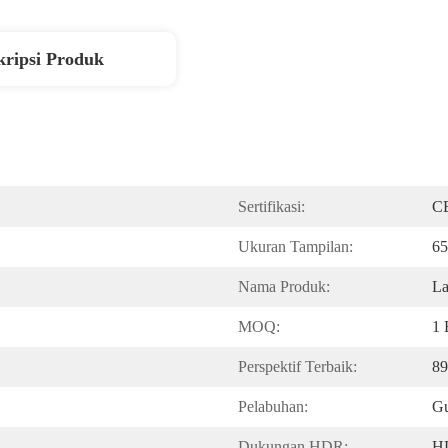
kripsi Produk
Sertifikasi:
C
Ukuran Tampilan:
65
Nama Produk:
L
MOQ:
1 
Perspektif Terbaik:
89
Pelabuhan:
Gu
Dukungan HDR:
H