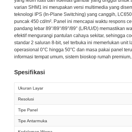
yang lebih luas dan fidelitas gambar yang unggul untuk a
varian SHM1 ini merupakan versi multimedia yang dis
teknologi IPS (In-Plane Switching) yang canggih, LC
puncak 450 cd/m². Panel ini mencapai waktu respons c
pandang lebar 89°/89°/89°/89° (L/R/U/D) memastikan wa
efektif mengurangi pantulan cahaya sekitar, sehingga 
standar 2 saluran 8-bit, sel terbuka ini memerlukan unit
operasional 0°C hingga 50°C dan masa pakai panel ter
informasi tempat umum, sistem bioskop rumah premium,
Spesifikasi
Ukuran Layar
Resolusi
Tipe Panel
Tipe Antarmuka
Kedalaman Warna