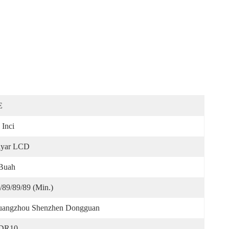
E
 Inci
ayar LCD
Buah
/89/89/89 (min.)
angzhou Shenzhen Dongguan
DR10