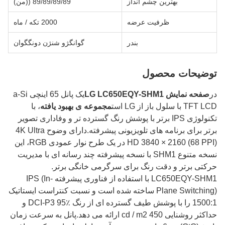
بهترین چشم انداز
89/89/89/89 ((من)
ظرفیت عرضه
2000 تکه / ماه
بندر
گوانگژو شنژن دونگگوان
توضیحات محصول
در
صفحه نمایش LG LC650EQY-SHM1
یک پانل 65 اینچی a-Si
TFT LCD با سلول باز از LG است
مجموعه ی بهبود یافته
، با
تکنولوژی IPS برتر با پوشش رنگ گسترده تر و وفاداری تصویر
برتر برای برنامه های تلویزیونی پیشرفته.دارای وضوح 4K Ultra
HD 3840 × 2160 (68 PPI) در یک طرح نوار عمودی RGB، این
نسخه متنوع SHM1 با نسخه پیشرفته چند رسانه ای با مدیریت
حرکتی برتر و دقت رنگ برای سرگرمی خانگی برتر.
LC650EQY-SHM1 با استفاده از فناوری پیشرفته IPS (In-
Plane Switching) ساخته شده است و نسبت کنتراست ایستاتیک
1500:1 را با پوشش طیف گسترده ای از رنگ DCI-P3 95٪ و
حداکثر روشنایی 450 cd / m2 ارائه می دهد.پانل به سرعت زمان