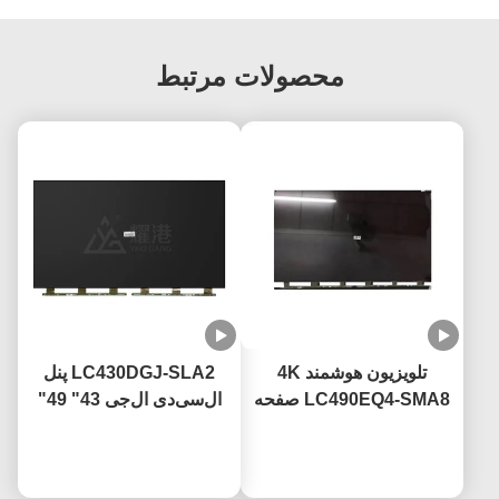
محصولات مرتبط
تلویزیون هوشمند 4K
LC430DGJ-SLA2 پنل
LC490EQ4-SMA8 صفحه
ال‌سی‌دی ال‌جی 43" 49"
نمایش تلویزیون LED 49
55" 65" 75" تلویزیون
حالا حرف بزن
اینچ برای تعویض تلویزیون
حالا حرف بزن
هوشمند 4K صفحه نمایش
صفحه شکسته LG
ال‌سی‌دی پنل شیشه‌ای