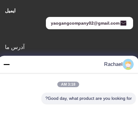
ایمیل
yaogangcompany02@gmail.com
آدرس ما
خطاب
Rachael
اتاق 108، ساختمان A، شماره 29، جاده دایونگ، خیابان داشی، منطقه
پانیو، شهر گوانگژو، استان گوانگدونگ، چین
3:18 AM
تلفن
0086-15112103717
Good day, what product are you looking for?
سیاست حفظ حریم خصوصی
|
نقشه سایت