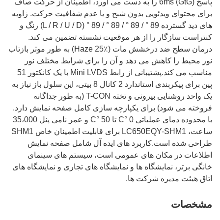
پاسخ 6ms (GtG) را به دست می آورد، اطمینان از حرکت صاف
برای محتوای ویدئویی بدون شبح و یا عدم شفافیت حرکت. زاویه
های دید گسترده 89 ° / 89 ° / 89 ° / 89 ° (L / R / U / D) رنگ و
کنتراست سازگار را از هر موقعیت نشسته تضمین می کند.
درمان سطح ضد درخشش مات (Haze 25٪) به طور موثر بازتاب
نور محیط را کاهش می دهد و آن را برای شرایط مختلف نور
مناسب می کند.پشتیبانی از رابط Mini LVDS با یک کانکتور 51
پین برای پیکربندی استاندارد 2 کانال 8 بیتی، این سلول باز نیاز به
یک واحد روشنایی بیرونی و تخته T-CON (به طور جداگانه
فروخته می شود) برای یکپارچه سازی کامل صفحه نمایش دارد.
با محدوده دمای عملیاتی 0 °C تا 50 °C و عمر نامی پنل 35،000
ساعت، LC650EQY-SHM1 برای قابلیت اطمینان خاص SHM1
طراحی شده است.کاربرد های ایده آل شامل صفحه نمایش
اطلاعات در مکان های عمومی است، سیستم های سینمای
خانگی برتر، نمایشگاه ها و نمایشگاه های تجاری و نمایشگاه های
اتاق هیئت مدیره شرکت ها.
مشخصات