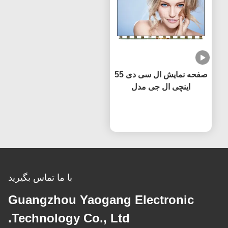
صفحه نمایش ال سی دی 55
اینچی ال جی مدل
LC550EQC-SPA2 با
حالا حرف بزن
فناوری IPS، تولید کننده
اصلی (OEM)، نرخ تازه
سازی 60 هرتز
با ما تماس بگیرید
Guangzhou Yaogang Electronic
Technology Co., Ltd.