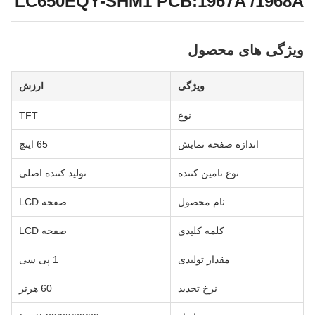
LC650EQY-SHM1 PCB:1967A /1968A
ویژگی های محصول
ویژگی
ارزش
نوع
TFT
اندازه صفحه نمایش
65 اينچ
نوع تامین کننده
تولید کننده اصلی
نام محصول
صفحه LCD
کلمه کلیدی
صفحه LCD
مقدار تولیدی
1 پی سی
نرخ تجدید
60 هرتز