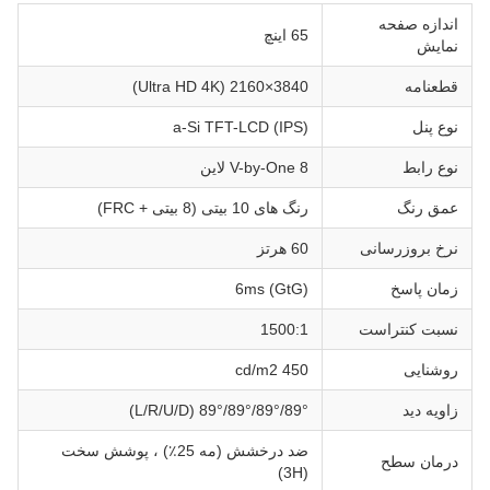
اندازه صفحه
65 اينچ
نمایش
قطعنامه
3840×2160 (Ultra HD 4K)
نوع پنل
a-Si TFT-LCD (IPS)
نوع رابط
V-by-One 8 لاین
عمق رنگ
رنگ های 10 بیتی (8 بیتی + FRC)
نرخ بروزرسانی
60 هرتز
زمان پاسخ
6ms (GtG)
نسبت کنتراست
1500:1
روشنایی
450 cd/m2
زاویه دید
89°/89°/89°/89° (L/R/U/D)
ضد درخشش (مه 25٪) ، پوشش سخت
درمان سطح
(3H)