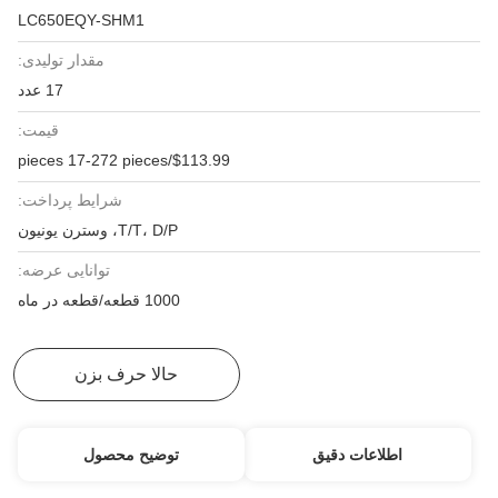
LC650EQY-SHM1
مقدار تولیدی:
17 عدد
قیمت:
$113.99/pieces 17-272 pieces
شرایط پرداخت:
T/T، D/P، وسترن یونیون
توانایی عرضه:
1000 قطعه/قطعه در ماه
بهترین قیمت رو بدست بیار
حالا حرف بزن
اطلاعات دقیق
توضیح محصول