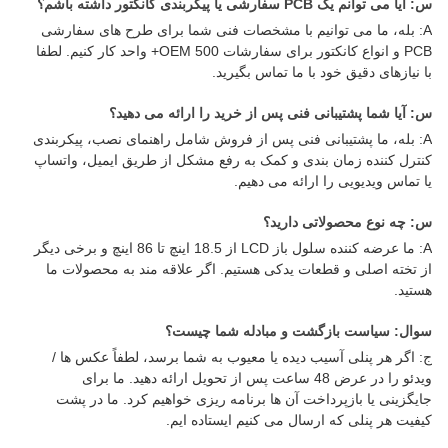
س: آیا می توانم یک PCB سفارشی یا پیکربندی کانکتور داشته باشم؟
A: بله، ما می توانیم با مشخصات فنی شما برای طرح های سفارشی
PCB و انواع کانکتور برای سفارشات OEM 500+ واحد کار کنیم. لطفا
با نیازهای دقیق خود با ما تماس بگیرید.
س: آیا شما پشتیبانی فنی پس از خرید را ارائه می دهید؟
A: بله، ما پشتیبانی فنی پس از فروش شامل راهنمای نصب، پیکربندی
کنترل کننده زمان بندی و کمک به رفع مشکل از طریق ایمیل، واتساپ
یا تماس ویدیویی را ارائه می دهیم.
س: چه نوع محصولاتی دارید؟
A: ما عرضه کننده سلول باز LCD از 18.5 اینچ تا 86 اینچ و برخی دیگر
از تخته اصلی و قطعات یدکی هستیم. اگر علاقه مند به محصولات ما
هستید.
سوال: سیاست بازگشت و مبادله شما چیست؟
ج: اگر هر پنلی آسیب دیده یا معیوب به شما برسد، لطفاً عکس ها /
ویدئو را در عرض 48 ساعت پس از تحویل ارائه دهید. ما برای
جایگزینی یا بازپرداخت آن ها برنامه ریزی خواهیم کرد. ما در پشت
کیفیت هر پنلی که ارسال می کنیم ایستاده ایم.