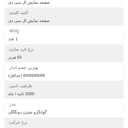
صفحه نمایش ال سی دی
کلمه کلیدی:
صفحه نمایش ال سی دی
MOQ:
1 عدد
نرخ تازه سازی:
60 هرتز
بهترین چشم انداز:
89/89/89/89 (حداقل)
ظرفیت تامین:
2000 ثانیه / ماه
بندر:
گوانگژو شنژن دونگگان
نرخ حرکت: