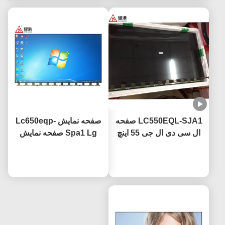
LED
LC550EQL-SJA1 صفحه
صفحه نمایش Lc650eqp-
ال سی دی ال جی 55 اینچ
Spa1 Lg صفحه نمایش
3840×2160 وضوح UHD
تلویزیون 65 اینچ 4k با
گواهینامه CE
حالا حرف بزن
حالا حرف بزن
پوشش ضد درخشش