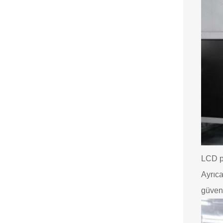
LCD pa
Ayrıca
güveni