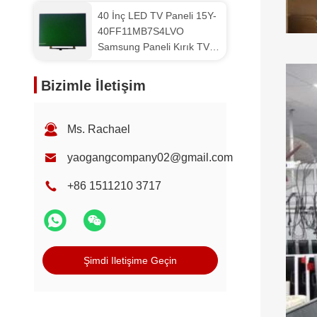
40 İnç LED TV Paneli 15Y-
40FF11MB7S4LVO
Samsung Paneli Kırık TV
Yedek Parça
Bizimle İletişim
Ms. Rachael
yaogangcompany02@gmail.com
+86 1511210 3717
Şimdi Iletişime Geçin