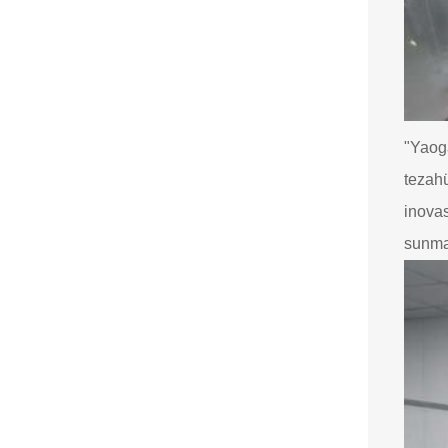
"Yaoga
tezahü
inovas
sunma