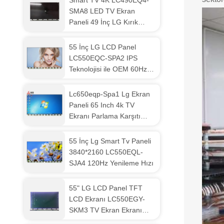
Smart TV 4K LC490EQ4-
SMA8 LED TV Ekran
Paneli 49 İnç LG Kırık
Ekran TV Değişimi İçin
55 İnç LG LCD Panel
LC550EQC-SPA2 IPS
Teknolojisi ile OEM 60Hz
Yenileme Hızı
Lc650eqp-Spa1 Lg Ekran
Paneli 65 Inch 4k TV
Ekranı Parlama Karşıtı
Kaplama
55 İnç Lg Smart Tv Paneli
3840*2160 LC550EQL-
SJA4 120Hz Yenileme Hızı
55" LG LCD Panel TFT
LCD Ekranı LC550EGY-
SKM3 TV Ekran Ekranı
Panel Değiştirme Parçası