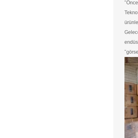
"Önce 
Teknol
ürünle
Gelece
endüst
"görse