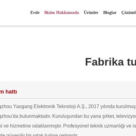
Evde
Bizim Hakkımızda
Ürünler
Bloglar
Çözüml
Fabrika t
m hattı
hou Yaogang Elektronik Teknoloji A.Ş., 2017 yılında kurulmuş 
hou'da bulunmaktadır. Kuruluşundan bu yana şirket, televizyonl
ki ve hizmetine odaklanmıştır. Profesyonel teknik uzmanlığı ve ist
de güvenilir bir ortak haline gelmiştir.