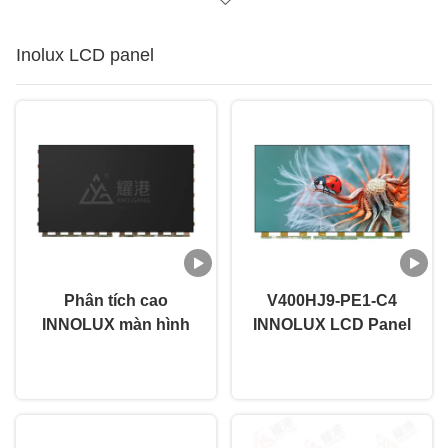
Inolux LCD panel
Phân tích cao
V400HJ9-PE1-C4
INNOLUX màn hình
INNOLUX LCD Panel
LCD 58 inch LCD TV
40 inch màn hình TV
nói chuyện ngay.
nói chuyện ngay.
màn hình phẳng
LED