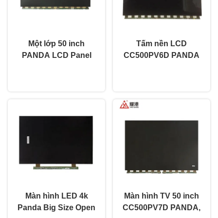
Một lớp 50 inch
Tấm nền LCD
PANDA LCD Panel
CC500PV6D PANDA
CC500PV5D màn
50 inch 3840x2160
nói chuyện ngay.
nói chuyện ngay.
hình truyền hình màn
Uhd Màn hình LCD để
hình LED
thay thế TV
Màn hình LED 4k
Màn hình TV 50 inch
Panda Big Size Open
CC500PV7D PANDA,