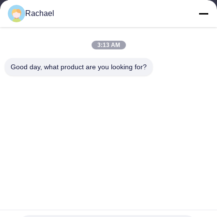
yaogangcompany02@gmail.com
Rachael
Địa chỉ của tôi
3:13 AM
Địa chỉ
Good day, what product are you looking for?
Phòng 108, Tòa nhà A, Số 29, Đường Đại Dũng, Phố Đại Thạch,
Quận Phiên Ngung, Thành phố Quảng Châu, Tỉnh Quảng Đông,
Trung Quốc
Tel
0086-15112103717
Chính sách bảo mật
|
Sơ đồ trang web
Trung Quốc tốt Chất lượng Bảng điều khiển màn hình TV Nhà