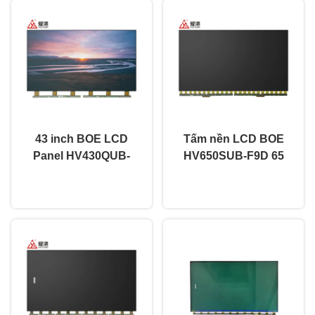
43 inch BOE LCD
Tấm nền LCD BOE
Panel HV430QUB-
HV650SUB-F9D 65
F7D UHD 4K thay thế
inch TV thông minh
nói chuyện ngay.
nói chuyện ngay.
màn hình LCD
cong Màn hình TV 4K
Ultra HD