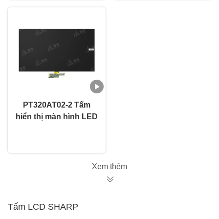
PT320AT02-2 Tấm
hiển thị màn hình LED
32 inch Tấm LCD
nói chuyện ngay.
HKC cho TV hỏng
Xem thêm
Tấm LCD SHARP