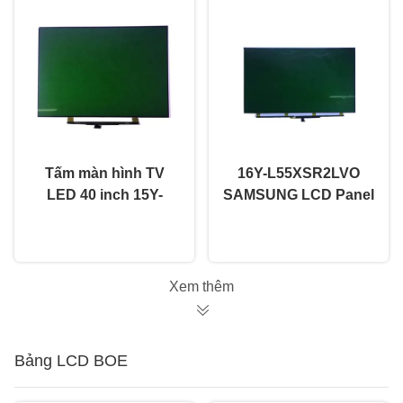
Tấm màn hình TV
16Y-L55XSR2LVO
LED 40 inch 15Y-
SAMSUNG LCD Panel
40FF11MB7S4LVO
55 Inch Open Cell TV
nói chuyện ngay.
nói chuyện ngay.
Samsung Panel TV
Panel Tiêu chuẩn
hỏng Thay thế Phụ
tùng
Xem thêm
Bảng LCD BOE