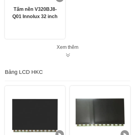
Tấm nền V320BJ8-
Q01 Innolux 32 inch
Màn hình LED hở
nói chuyện ngay.
Innolux LCD
1366×768
Xem thêm
Bảng LCD HKC