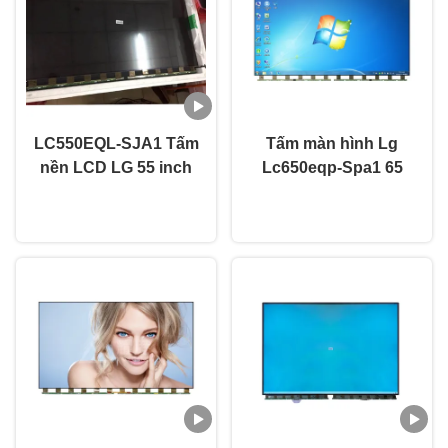
LC550EQL-SJA1 Tấm
Tấm màn hình Lg
nền LCD LG 55 inch
Lc650eqp-Spa1 65
3840×2160 Độ phân
inch 4k TV với lớp
nói chuyện ngay.
nói chuyện ngay.
giải UHD Đã được
phủ chống chói
chứng nhận CE