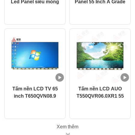
Led Panel siêu mỏng
Panel 55 Inch A Grade
Full HD 1080p
T500HVN08.5 Màn
nói chuyện ngay.
nói chuyện ngay.
3840*2160 độ phân
hình mở tế bào phụ
giải
tùng TV
Tấm nền LCD TV 65
Tấm nền LCD AUO
inch T650QVN08.9
T550QVR06.0XR1 55
Tấm nền TV LCD
inch, Tần số quét
nói chuyện ngay.
nói chuyện ngay.
chuyên nghiệp cho
60Hz
AUO
Xem thêm