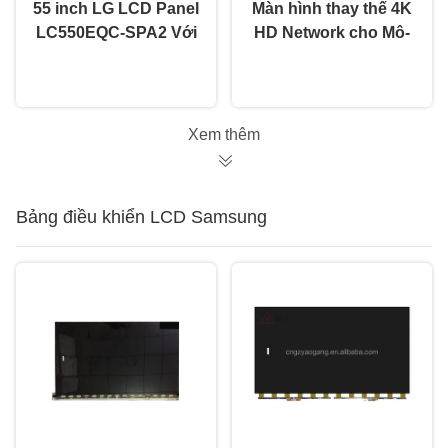
55 inch LG LCD Panel
Màn hình thay thế 4K
LC550EQC-SPA2 Với
HD Network cho Mô-
Công nghệ IPS OEM
đun LCD Lg Lcd cỡ
nói chuyện ngay.
nói chuyện ngay.
60Hz Refresh Rate
lớn LC860DQL-SLM1
Xem thêm
Bảng điều khiển LCD Samsung