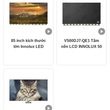
85 inch kích thước
V500DJ7-QE1 Tấm
lớn Innolux LED
nền LCD INNOLUX 50
Panel V850DJ2-Q01
inch 3840*2160 TFT
nói chuyện ngay.
nói chuyện ngay.
3840 * 2160 UHD 4K
LCD Tốc độ làm tươi
mở Cell TV phụ tùng
60Hz