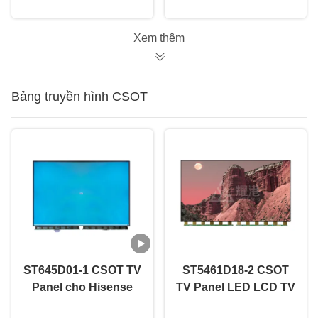
Xem thêm
Bảng truyền hình CSOT
ST645D01-1 CSOT TV
ST5461D18-2 CSOT
Panel cho Hisense
TV Panel LED LCD TV
Skyworth TCL Sony
Display Screen Panel
nói chuyện ngay.
nói chuyện ngay.