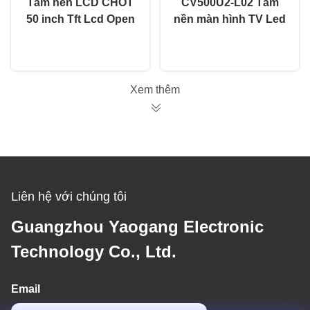
Tấm nền LCD CHOT
CV500U2-L02 Tấm
50 inch Tft Lcd Open
nền màn hình TV Led
Cell CV500U2-T01 Đa
Open Cell 50 inch cho
nói chuyện ngay.
nói chuyện ngay.
năng với Lắp đặt Dễ
CHOT
dàng
Xem thêm
Liên hệ với chúng tôi
Guangzhou Yaogang Electronic
Technology Co., Ltd.
Email