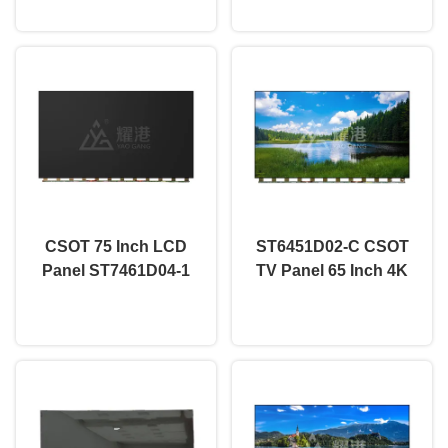
LG 65 inch
55 inch
CSOT 75 Inch LCD
ST6451D02-C CSOT
Panel ST7461D04-1
TV Panel 65 Inch 4K
Bảng hiển thị Đối với
UHD High Brightness
nói chuyện ngay.
nói chuyện ngay.
TV thay thế phụ tùng
LCD Display Panel
phụ tùng mở