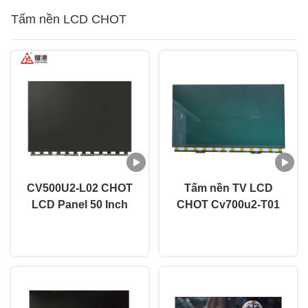
Tấm nền LCD CHOT
CV500U2-L02 CHOT
Tấm nền TV LCD
LCD Panel 50 Inch
CHOT Cv700u2-T01
Lcd Panel Phân hình
70 inch Kích thước
nói chuyện ngay.
nói chuyện ngay.
TV mở
lớn Ultra HD
3840×2160