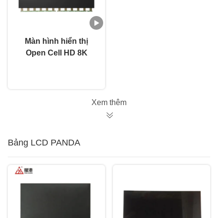
Màn hình hiển thị
Open Cell HD 8K
JE601R3HD27 60
nói chuyện ngay.
inch 3840x2160 Tấm
hiển thị LCD Sharp
Xem thêm
Bảng LCD PANDA