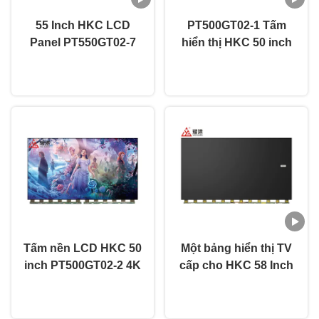
55 Inch HKC LCD
PT500GT02-1 Tấm
Panel PT550GT02-7
hiển thị HKC 50 inch
4K HD LED TV Panel
Thay thế linh kiện TV
nói chuyện ngay.
nói chuyện ngay.
A Grade TV Phân thay
UHD Độ phân giải
bộ phận
3840×2160
Tấm nền LCD HKC 50
Một bảng hiển thị TV
inch PT500GT02-2 4K
cấp cho HKC 58 Inch
LCD TV, Tấm kính TV
8K LED TV Panel
nói chuyện ngay.
nói chuyện ngay.
thông minh thay thế,
PT580GT03-1
Màn hình hở