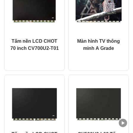
Tấm nền LCD CHOT
Màn hình TV thông
70 inch CV700U2-T01
minh A Grade
Led 4k Open Cell Lcd
CV700U2-L01 4K
nói chuyện ngay.
nói chuyện ngay.
Panel Độ nét cao
UHD 70 inch Open
Cell Led