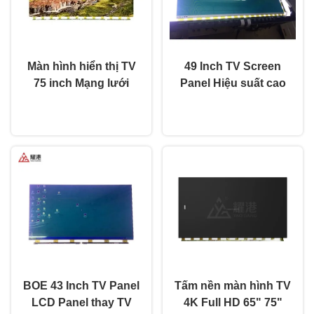
Màn hình hiển thị TV
49 Inch TV Screen
75 inch Mạng lưới
Panel Hiệu suất cao
thông minh TV màn
HD 4K LCD Display
nói chuyện ngay.
nói chuyện ngay.
hình LCD Fo BOE LG
TV LED Monitor
Hisense thay thế màn
DV490FHB-NV0
hình
BOE 43 Inch TV Panel
Tấm nền màn hình TV
LCD Panel thay TV
4K Full HD 65" 75"