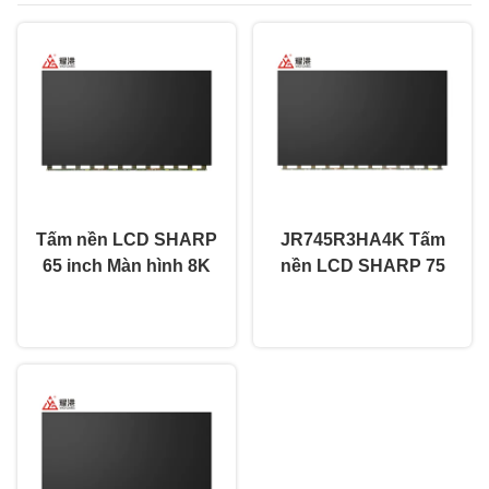
Tấm nền LCD SHARP
JR745R3HA4K Tấm
65 inch Màn hình 8K
nền LCD SHARP 75
JR645R3HB1K Màn
inch Màn hình TV
nói chuyện ngay.
nói chuyện ngay.
hình LCD Open Cell
Open Cell 51 Pin Linh
kiện thay thế