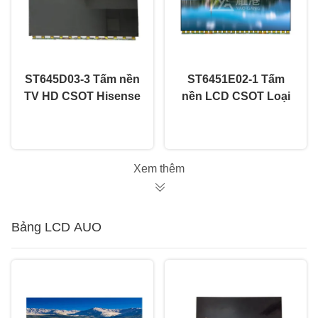
ST645D03-3 Tấm nền
ST6451E02-1 Tấm
TV HD CSOT Hisense
nền LCD CSOT Loại
LG 55 inch 65 inch
A Màn hình TV thông
nói chuyện ngay.
nói chuyện ngay.
Màn hình TV LCD Mở
minh Màn hình hiển
thị Mở ô 60Hz
Xem thêm
Bảng LCD AUO