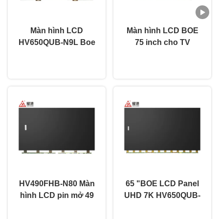
Màn hình LCD
Màn hình LCD BOE
HV650QUB-N9L Boe
75 inch cho TV
BOE Màn hình phẳng
Hisense LG
nói chuyện ngay.
nói chuyện ngay.
65 inch 120Hz Loại
HV750QUB-N9D, thay
TFT
thế màn hình TV
HV490FHB-N80 Màn
65 "BOE LCD Panel
hình LCD pin mở 49
UHD 7K HV650QUB-
inch BOE LED FHD
S9A Led TV Panel mở
nói chuyện ngay.
nói chuyện ngay.
4K TFT