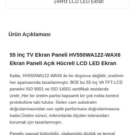
144Hz LCD LED Ekran
Ürün Açıklaması
55 inç TV Ekran Paneli HV550WA122-WAX6
Ekran Paneli Açık Hücreli LCD LED Ekran
Kalite, HV550WA122-WAX6 ile bir düşünce değildir, üretimin
her aşamasında tasarlanmıştır. BOE bu 55 inç VA TFT-LCD
panelini ISO 9001 ve ISO 14001 sertifikalı tesislerde
üretir.,Her bir üretim partisi kapsamlı bir çok nokta kontrol
protokolüne tabi tutulur. Gelen cam substratın
doğrulanmasından son optik performans doğrulanmasına
kadar,Üretim süreci, mikronlarda ölçülen toleransları
korumak için tasarlanmıştır..
Panelin yapısal bütünlüğü, olağanüstü düzlük ve termal