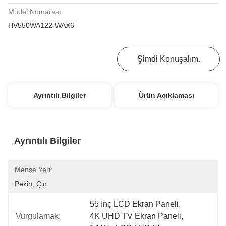
Model Numarası:
HV550WA122-WAX6
En İyi Fiyatı Alın
Şimdi Konuşalım.
Ayrıntılı Bilgiler
Ürün Açıklaması
Ayrıntılı Bilgiler
Menşe Yeri:
Pekin, Çin
55 İnç LCD Ekran Paneli
, 
Vurgulamak:
4K UHD TV Ekran Paneli
, 