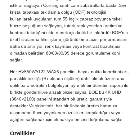
istikrar sağlayan Corning sınıfı cam substratlarla başlar.Sıvı
kristal tabakası tek damla dolgu (ODF) teknolojisi
kullanılarak uygulanır, tüm 55 inçlik çapraz boyunca tekel
hücre boşluğunu sağlayan, tutarlı renk yeniden üretimi ve
kontrast tekelliğini elde etmek için kritik bir faktördür.BOE'nin
özel hizalanma filmi işlemi, görüntüleme açısı performansını
daha da artırıyor, renk kayması veya kontrast bozulması
olmadan belirtilen 89/89/89/89 derece görüntüleme koni
sağlar.
Her HV550WA122-WAX6 panelini, beyaz nokta koordinatları,
parlaklık tekilliği (9 noktada ölçülen) dahil olmak üzere ana
optik parametreleri belgeleyen ayrıntılı bir denetim raporu ile
birlikte gönderilir.ve arızalı piksel sayısı. BOE bu 4K UHD
(3840×2160) panelini standart bir üretici garantisiyle
destekler.Ve şirketimiz, her bir ünitenin üretim hattınıza
ulaşmadan önce yayınlanan özellikleri karşıladığını veya
aştığını sağlamak için ek nakliye öncesi doğrulama sağlar..
Özellikler