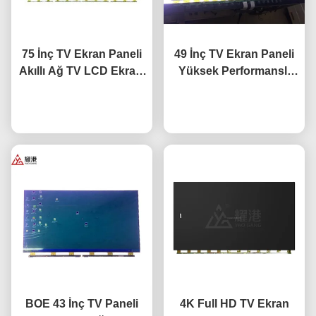
75 İnç TV Ekran Paneli
49 İnç TV Ekran Paneli
Akıllı Ağ TV LCD Ekranı
Yüksek Performanslı
BOE LG Hisense Ekran
HD 4K LCD Ekran TV
Şimdi konuşalım.
Değişimi İçin
Şimdi konuşalım.
LED Monitör
DV490FHB-NV0
BOE 43 İnç TV Paneli
4K Full HD TV Ekran