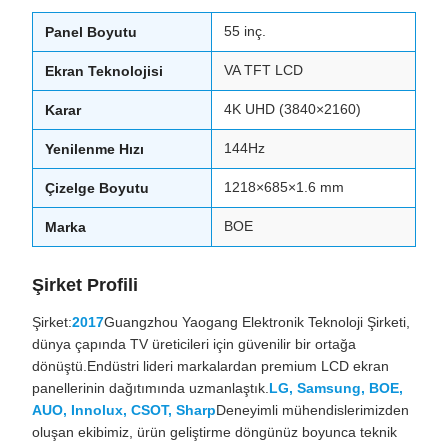
55 inç.
Panel Boyutu
VA TFT LCD
Ekran Teknolojisi
4K UHD (3840×2160)
Karar
144Hz
Yenilenme Hızı
1218×685×1.6 mm
Çizelge Boyutu
BOE
Marka
Şirket Profili
Şirket:
2017
Guangzhou Yaogang Elektronik Teknoloji Şirketi,
dünya çapında TV üreticileri için güvenilir bir ortağa
dönüştü.Endüstri lideri markalardan premium LCD ekran
panellerinin dağıtımında uzmanlaştık.
LG, Samsung, BOE,
AUO, Innolux, CSOT, Sharp
Deneyimli mühendislerimizden
oluşan ekibimiz, ürün geliştirme döngünüz boyunca teknik