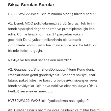
Sıkça Sorulan Sorular
HV550WA122-WAX6 için minimum sipariş miktarı nedir?
A1. Esnek MOQ politikalarımızı sürdürüyoruz. Tek birim
örnek siparişleri değerlendirme ve prototipleme için kabul
edilir. Cümle fiyatlandırması 17 parçadan yukarı
geçerlidir,Daha yüksek miktarlarda ek katmanlı
indirimlerleTahmini yıllık haciminize göre özel bir teklif için
bizimle iletişime geçin.
Nakliye ve teslimat seçenekleri nelerdir?
A2. Guangzhou/Shenzhen/Dongguan/Hong Kong deniz
limanlarından gemi gönderiyoruz. Standart nakliye, ticari
fatura, paket listesi,ve başvuru belgesiAcil siparişler veya
örnek sevkiyatları için hava nakli ve ekspres kurye (DHL /
FedEx) seçenekleri mevcuttur.
HV550WA122-WAX6 için fiyatlandırma nasıl çalışır?
A3. Fiyatlar sipariş hacmine göre belirlenir ve miktar kesinti