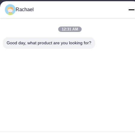
Televizyon
Rachael
0086-15112103717
12:31 AM
Good day, what product are you looking for?
Gizlilik Politikası
|
Site Haritası
Çin iyi. Kalite TV ekran paneli Tedarikçi. Telif hakkı © -2026
Guangzhou Yaogang Electronic Technology Co., Ltd. Hepsi.
Haklar korunmuş.