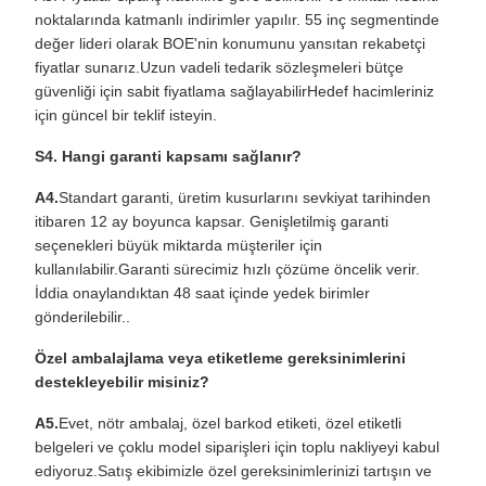
noktalarında katmanlı indirimler yapılır. 55 inç segmentinde
değer lideri olarak BOE'nin konumunu yansıtan rekabetçi
fiyatlar sunarız.Uzun vadeli tedarik sözleşmeleri bütçe
güvenliği için sabit fiyatlama sağlayabilirHedef hacimleriniz
için güncel bir teklif isteyin.
S4. Hangi garanti kapsamı sağlanır?
A4.
Standart garanti, üretim kusurlarını sevkiyat tarihinden
itibaren 12 ay boyunca kapsar. Genişletilmiş garanti
seçenekleri büyük miktarda müşteriler için
kullanılabilir.Garanti sürecimiz hızlı çözüme öncelik verir.
İddia onaylandıktan 48 saat içinde yedek birimler
gönderilebilir..
Özel ambalajlama veya etiketleme gereksinimlerini
destekleyebilir misiniz?
A5.
Evet, nötr ambalaj, özel barkod etiketi, özel etiketli
belgeleri ve çoklu model siparişleri için toplu nakliyeyi kabul
ediyoruz.Satış ekibimizle özel gereksinimlerinizi tartışın ve