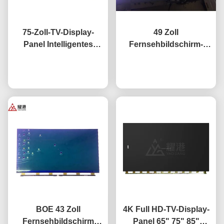
75-Zoll-TV-Display-
49 Zoll
Panel Intelligentes
Fernsehbildschirm-
Netzwerk-TV-LCD-
Panel Hochleistungs-
Bildschirm Fo BOE LG
Plaudern Sie Jetzt
HD 4K-LCD-Display TV-
Plaudern Sie Jetzt
Hisense
LED-Monitor
Bildschirmwechsel
DV490FHB-NV0
BOE 43 Zoll
4K Full HD-TV-Display-
Fernsehbildschirm
Panel 65" 75" 85"