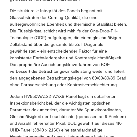
Die strukturelle Integrität des Panels beginnt mit
Glassubstraten der Corning-Qualität, die eine
außergewöhnliche Ebenheit und thermische Stabilität bieten.
Die Flüssigkristallschicht wird mithilfe der One-Drop-Fill-
Technologie (ODF) aufgetragen, die einen gleichmäßigen
Zellabstand über die gesamte 55-Zoll-Diagonale
gewährleistet – ein entscheidender Faktor für eine
konsistente Farbwiedergabe und Kontrastgleichmäßigkeit.
Das proprietäre Ausrichtungsfilmverfahren von BOE
verbessert die Betrachtungswinkelleistung weiter und liefert
den angegebenen Betrachtungskegel von 89/89/89/89 Grad
ohne Farbverschiebung oder Kontrastverschlechterung.
Jedem HV550WA122-WAX6-Panel liegt ein detaillierter
Inspektionsbericht bei, der die wichtigsten optischen
Parameter dokumentiert, darunter Weißpunktkoordinaten,
Gleichmäßigkeit der Leuchtdichte (gemessen an 9 Punkten)
und Anzahl fehlerhafter Pixel. BOE gewährt auf dieses 4K-
UHD-Panel (3840 x 2160) eine standardmäßige
Herstellergarantie und unser Unternehmen bietet eine