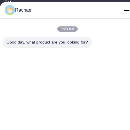
Tel
Rachael
0086-15112103717
9:23 AM
Good day, what product are you looking for?
Datenschutzrichtlinie
|
Sitemap
China gut Qualität Fernsehbildschirm Lieferant. Urheberrecht ©
-2026 Guangzhou Yaogang Electronic Technology Co., Ltd. - Alle.
Alle Rechte vorbehalten.