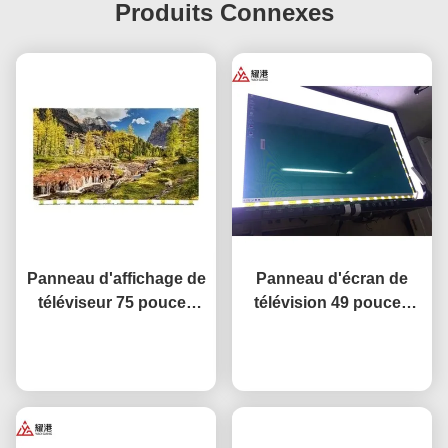
Produits Connexes
Panneau d'affichage de
Panneau d'écran de
téléviseur 75 pouces
télévision 49 pouces
Écran LCD de téléviseur
haute performance HD
réseau intelligent pour
Causez Maintenant
4K LCD affichage TV
Causez Maintenant
le remplacement
LED moniteur
d'écran BOE LG
DV490FHB-NV0
Hisense