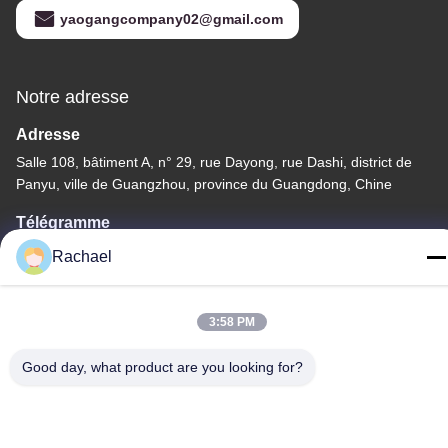
yaogangcompany02@gmail.com
Notre adresse
Adresse
Salle 108, bâtiment A, n° 29, rue Dayong, rue Dashi, district de
Panyu, ville de Guangzhou, province du Guangdong, Chine
Télégramme
0086-15112103717
Rachael
3:58 PM
Good day, what product are you looking for?
Politique de confidentialité
|
Plan du site
La Chine est bonne. Qualité Panneau d'affichage TV Le
fournisseur. -2026 Guangzhou Yaogang Electronic Technology