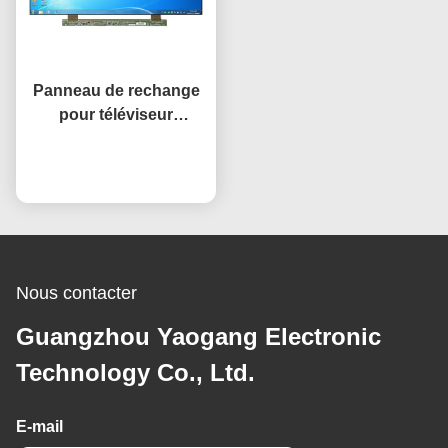
Panneau de rechange
pour téléviseur
intelligent de 32 pouces
Open Cell HV320WHB-
Causez Maintenant
F7E, remplacement
d'écran LCD pour
téléviseur
Nous contacter
Guangzhou Yaogang Electronic
Technology Co., Ltd.
E-mail