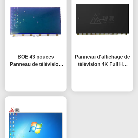
BOE 43 pouces
Panneau d'affichage de
Panneau de télévision
télévision 4K Full HD
LCD Panneau de
65" 75" 85" HV650QUB-
remplacement Écran de
Causez Maintenant
F9A Panneau LED à
Causez Maintenant
télévision HV-430FHB-
cellule ouverte
N10