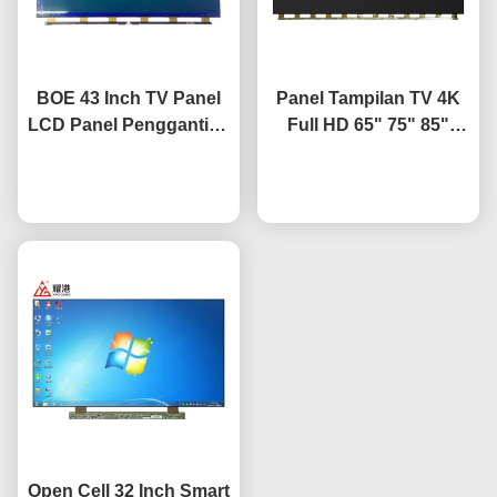
BOE 43 Inch TV Panel
Panel Tampilan TV 4K
LCD Panel Penggantian
Full HD 65" 75" 85"
TV Screen HV-430FHB-
HV650QUB-F9A LED
bicara sekarang
N10
bicara sekarang
Open Cell
Open Cell 32 Inch Smart