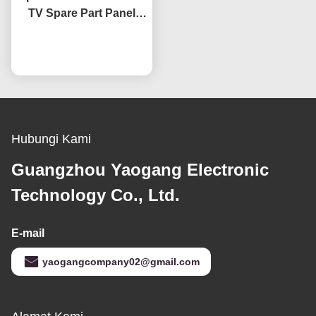
TV Spare Part Panel
HV320WHB-F7E
Penggantian Layar
bicara sekarang
Layar LCD TV
Hubungi Kami
Guangzhou Yaogang Electronic
Technology Co., Ltd.
E-mail
yaogangcompany02@gmail.com