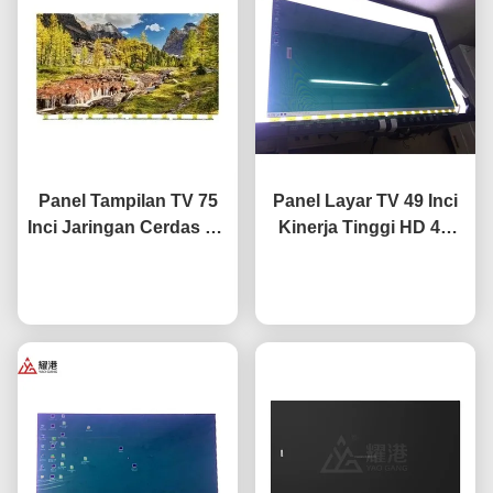
Panel Tampilan TV 75
Panel Layar TV 49 Inci
Inci Jaringan Cerdas TV
Kinerja Tinggi HD 4K
LCD Layar Fo BOE LG
LCD Display TV LED
Hisense Pengganti
bicara sekarang
Monitor DV490FHB-NV0
bicara sekarang
Layar