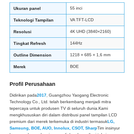
55 inci
Ukuran panel
VA TFT-LCD
Teknologi Tampilan
4K UHD (3840×2160)
Resolusi
144Hz
Tingkat Refresh
1218 × 685 × 1,6 mm
Outline Dimension
BOE
Merek
Profil Perusahaan
Didirikan pada
2017
, Guangzhou Yaogang Electronic
Technology Co., Ltd. telah berkembang menjadi mitra
tepercaya untuk produsen TV di seluruh dunia.Kami
mengkhususkan diri dalam distribusi panel tampilan LCD
premium dari merek terkemuka di industri termasuk
LG,
Samsung, BOE, AUO, Innolux, CSOT, Sharp
Tim insinyur