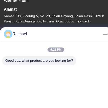
Alamat Kami
Alamat
Kamar 108, Gedung A, No. 29, Jalan Dayong, Jalan Dashi, Distrik
Panyu, Kota Guangzhou, Provinsi Guangdong, Tiongkok
Tel
Rachael
0086-15112103717
6:21 PM
Good day, what product are you looking for?
Kebijakan Privasi
|
Sitemap
Cina Baik Kualitas Panel tampilan TV Pemasok. Hak cipta ©
-2026 Guangzhou Yaogang Electronic Technology Co., Ltd.
Semua. Semua hak dilindungi.