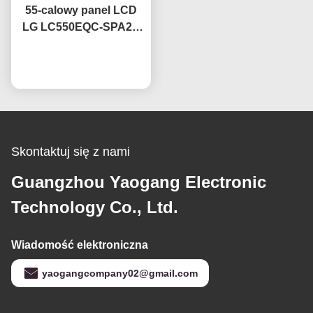
55-calowy panel LCD
LG LC550EQC-SPA2 z
technologią IPS OEM,
Rozmawiaj teraz.
częstotliwość
odświeżania 60 Hz
Skontaktuj się z nami
Guangzhou Yaogang Electronic
Technology Co., Ltd.
Wiadomość elektroniczna
yaogangcompany02@gmail.com