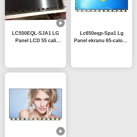
LC550EQL-SJA1 LG
Lc650eqp-Spa1 Lg
Panel LCD 55 cali
Panel ekranu 65-calowy
3840×2160
ekran telewizorów 4k z
rozdzielczość UHD
Rozmawiaj teraz.
powłoką antyświetlną
Rozmawiaj teraz.
Certyfikat CE