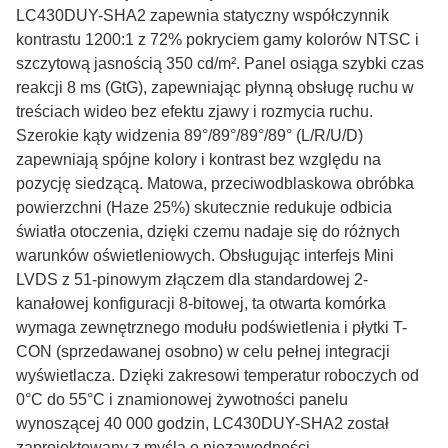
LC430DUY-SHA2 zapewnia statyczny współczynnik
kontrastu 1200:1 z 72% pokryciem gamy kolorów NTSC i
szczytową jasnością 350 cd/m². Panel osiąga szybki czas
reakcji 8 ms (GtG), zapewniając płynną obsługę ruchu w
treściach wideo bez efektu zjawy i rozmycia ruchu.
Szerokie kąty widzenia 89°/89°/89°/89° (L/R/U/D)
zapewniają spójne kolory i kontrast bez względu na
pozycję siedzącą. Matowa, przeciwodblaskowa obróbka
powierzchni (Haze 25%) skutecznie redukuje odbicia
światła otoczenia, dzięki czemu nadaje się do różnych
warunków oświetleniowych. Obsługując interfejs Mini
LVDS z 51-pinowym złączem dla standardowej 2-
kanałowej konfiguracji 8-bitowej, ta otwarta komórka
wymaga zewnętrznego modułu podświetlenia i płytki T-
CON (sprzedawanej osobno) w celu pełnej integracji
wyświetlacza. Dzięki zakresowi temperatur roboczych od
0°C do 55°C i znamionowej żywotności panelu
wynoszącej 40 000 godzin, LC430DUY-SHA2 został
zaprojektowany z myślą o niezawodności