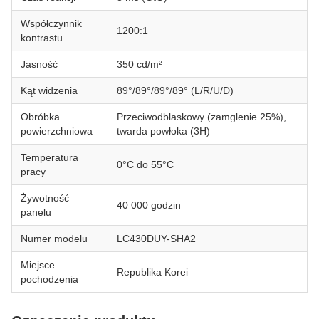
Współczynnik
1200:1
kontrastu
Jasność
350 cd/m²
Kąt widzenia
89°/89°/89°/89° (L/R/U/D)
Obróbka
Przeciwodblaskowy (zamglenie 25%),
powierzchniowa
twarda powłoka (3H)
Temperatura
0°C do 55°C
pracy
Żywotność
40 000 godzin
panelu
Numer modelu
LC430DUY-SHA2
Miejsce
Republika Korei
pochodzenia