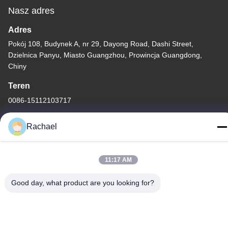
Nasz adres
Adres
Pokój 108, Budynek A, nr 29, Dayong Road, Dashi Street,
Dzielnica Panyu, Miasto Guangzhou, Prowincja Guangdong,
Chiny
Teren
0086-15112103717
Rachael
11:17 AM
Polityka prywatności
|
Sitemap
Good day, what product are you looking for?
Chiny dobre. Jakość Panel wyświetlania telewizji Sprzedawca.
-2026 Guangzhou Yaogang Electronic Technology Co., Ltd.
Wszystkie. Prawa zastrzeżone.