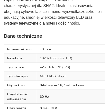
charakterystycznej dla SHA2. Idealne zastosowania
obejmują cyfrowe tablice z menu, wyświetlacze szkolne i
edukacyjne, średniej wielkości telewizory LED oraz
systemy telewizyjne dla hoteli i gościnności.
Dane techniczne
Rozmiar ekranu
43 cale
Rezolucja
1920×1080 (Full HD)
Typ panelu
a-Si TFT-LCD (IPS)
Typ interfejsu
Mini LVDS 51-pin
Głębia koloru
8-bitowy — 16,7 mln kolorów
Częstotliwość
60 Hz
odświeżania
Czas reakcji
8 ms (GtG)