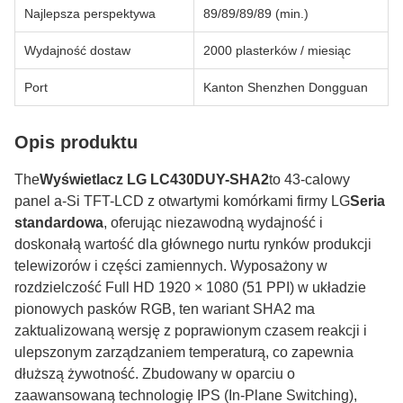
Najlepsza perspektywa
89/89/89/89 (min.)
Wydajność dostaw
2000 plasterków / miesiąc
Port
Kanton Shenzhen Dongguan
Opis produktu
The
Wyświetlacz LG LC430DUY-SHA2
to 43-calowy
panel a-Si TFT-LCD z otwartymi komórkami firmy LG
Seria
standardowa
, oferując niezawodną wydajność i
doskonałą wartość dla głównego nurtu rynków produkcji
telewizorów i części zamiennych. Wyposażony w
rozdzielczość Full HD 1920 × 1080 (51 PPI) w układzie
pionowych pasków RGB, ten wariant SHA2 ma
zaktualizowaną wersję z poprawionym czasem reakcji i
ulepszonym zarządzaniem temperaturą, co zapewnia
dłuższą żywotność. Zbudowany w oparciu o
zaawansowaną technologię IPS (In-Plane Switching),