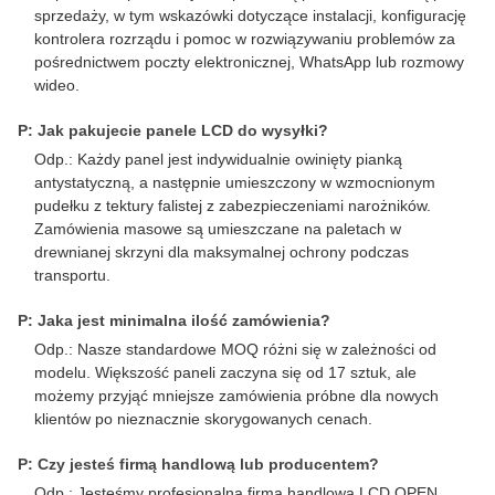
sprzedaży, w tym wskazówki dotyczące instalacji, konfigurację
kontrolera rozrządu i pomoc w rozwiązywaniu problemów za
pośrednictwem poczty elektronicznej, WhatsApp lub rozmowy
wideo.
P: Jak pakujecie panele LCD do wysyłki?
Odp.: Każdy panel jest indywidualnie owinięty pianką
antystatyczną, a następnie umieszczony w wzmocnionym
pudełku z tektury falistej z zabezpieczeniami narożników.
Zamówienia masowe są umieszczane na paletach w
drewnianej skrzyni dla maksymalnej ochrony podczas
transportu.
P: Jaka jest minimalna ilość zamówienia?
Odp.: Nasze standardowe MOQ różni się w zależności od
modelu. Większość paneli zaczyna się od 17 sztuk, ale
możemy przyjąć mniejsze zamówienia próbne dla nowych
klientów po nieznacznie skorygowanych cenach.
P: Czy jesteś firmą handlową lub producentem?
Odp.: Jesteśmy profesjonalną firmą handlową LCD OPEN