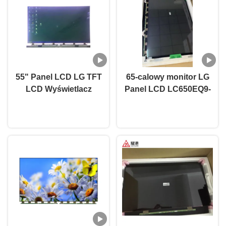
55" Panel LCD LG TFT
65-calowy monitor LG
LCD Wyświetlacz
Panel LCD LC650EQ9-
LC550EGY-SKM3 Ekran
SMA1 LG Smart Panel
Rozmawiaj teraz.
Rozmawiaj teraz.
TV Panel Wyświetlacza
4k Ultra HD TV
Część zamienna