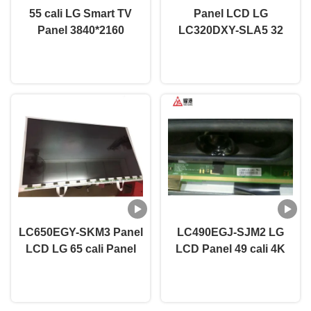
55 cali LG Smart TV
Panel LCD LG
Panel 3840*2160
LC320DXY-SLA5 32
LC550EQL-SJA4 120Hz
cale 1366×768 Full HD z
Rozmawiaj teraz.
Rozmawiaj teraz.
częstotliwość
obsługą 1080p
odświeżenia
LC650EGY-SKM3 Panel
LC490EGJ-SJM2 LG
LCD LG 65 cali Panel
LCD Panel 49 cali 4K
UHD LCD do Digital
LED LCD Panel dla
Rozmawiaj teraz.
Rozmawiaj teraz.
Signage
przenośnych
telewizorów