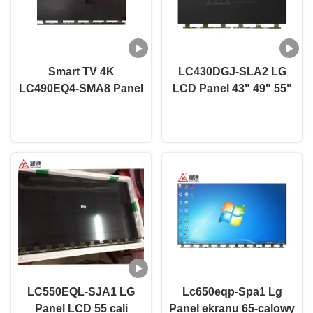
Smart TV 4K
LC430DGJ-SLA2 LG
LC490EQ4-SMA8 Panel
LCD Panel 43" 49" 55"
wyświetlacza LED TV 49
65" 75" 4K Smart TV
Rozmawiaj teraz.
Rozmawiaj teraz.
cali Do wymiany
LCD Screen Led Glass
telewizora LG z
Panel
uszkodzonym ekranem
LC550EQL-SJA1 LG
Lc650eqp-Spa1 Lg
Panel LCD 55 cali
Panel ekranu 65-calowy