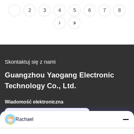
1
2
3
4
5
6
7
8
Skontaktuj się z nami
Guangzhou Yaogang Electronic
Technology Co., Ltd.
Wiadomość elektroniczna
yaogangcompany02@gmail.com
Rachael