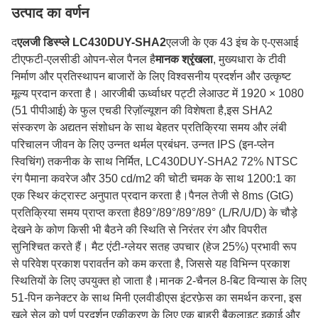
उत्पाद का वर्णन
द
एलजी डिस्प्ले LC430DUY-SHA2
एलजी के एक 43 इंच के ए-एसआई
टीएफटी-एलसीडी ओपन-सेल पैनल है
मानक श्रृंखला
, मुख्यधारा के टीवी
निर्माण और प्रतिस्थापन बाजारों के लिए विश्वसनीय प्रदर्शन और उत्कृष्ट
मूल्य प्रदान करता है। आरजीबी ऊर्ध्वाधर पट्टी लेआउट में 1920 × 1080
(51 पीपीआई) के फुल एचडी रिज़ॉल्यूशन की विशेषता है,इस SHA2
संस्करण के अद्यतन संशोधन के साथ बेहतर प्रतिक्रिया समय और लंबी
परिचालन जीवन के लिए उन्नत थर्मल प्रबंधन. उन्नत IPS (इन-प्लेन
स्विचिंग) तकनीक के साथ निर्मित, LC430DUY-SHA2 72% NTSC
रंग पैमाना कवरेज और 350 cd/m2 की चोटी चमक के साथ 1200:1 का
एक स्थिर कंट्रास्ट अनुपात प्रदान करता है।पैनल तेजी से 8ms (GtG)
प्रतिक्रिया समय प्राप्त करता है89°/89°/89°/89° (L/R/U/D) के चौड़े
देखने के कोण किसी भी बैठने की स्थिति से निरंतर रंग और विपरीत
सुनिश्चित करते हैं। मैट एंटी-ग्लेयर सतह उपचार (हेज 25%) प्रभावी रूप
से परिवेश प्रकाश परावर्तन को कम करता है, जिससे यह विभिन्न प्रकाश
स्थितियों के लिए उपयुक्त हो जाता है।मानक 2-चैनल 8-बिट विन्यास के लिए
51-पिन कनेक्टर के साथ मिनी एलवीडीएस इंटरफ़ेस का समर्थन करना, इस
खुले सेल को पूर्ण प्रदर्शन एकीकरण के लिए एक बाहरी बैकलाइट इकाई और