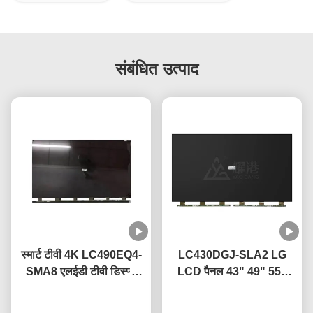
संबंधित उत्पाद
स्मार्ट टीवी 4K LC490EQ4-
LC430DGJ-SLA2 LG
SMA8 एलईडी टीवी डिस्प्ले
LCD पैनल 43" 49" 55"
पैनल 49 इंच के लिए एलजी टूटी
65" 75" 4K स्मार्ट टीवी LCD
स्क्रीन टीवी प्रतिस्थापन
अब बात करें
स्क्रीन Led ग्लास पैनल
अब बात करें