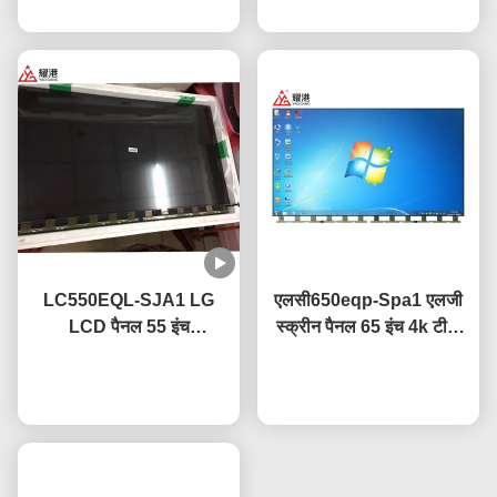
LC550EQL-SJA1 LG
एलसी650eqp-Spa1 एलजी
LCD पैनल 55 इंच
स्क्रीन पैनल 65 इंच 4k टीवी
3840×2160 UHD
स्क्रीन एंटी ग्लेयर कोटिंग के
रिज़ॉल्यूशन CE प्रमाणित
अब बात करें
अब बात करें
साथ