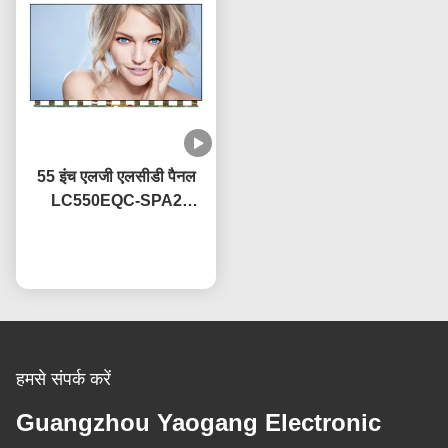
55 इंच एलजी एलसीडी पैनल
LC550EQC-SPA2
आईपीएस तकनीक के साथ,
OEM 60Hz ताज़ा दर
अब बात करें
हमसे संपर्क करें
Guangzhou Yaogang Electronic