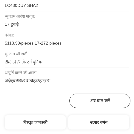
LC430DUY-SHA2
न्यूनतम आदेश मात्रा:
17 टुकड़े
कीमत:
$113.99/pieces 17-272 pieces
भुगतान की शर्तें:
टी/टी,डी/पी,वेस्टर्न यूनियन
आपूर्ति करने की क्षमता:
पीई/एचडीपी/पीवीडीएफ/एसएमपी
सबसे अच्छी कीमत पाएं
अब बात करें
विस्तृत जानकारी
उत्पाद वर्णन