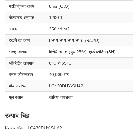
प्रतिक्रिया समय
8ms (GtG)
कंट्रास्ट अनुपात
1200:1
चमक
350 cd/m2
देखने का कोण
89°/89°/89°/89° (L/R/U/D)
सतह उपचार
विरोधी चमक (धुंध 25%), हार्ड कोटिंग (3H)
ऑपरेटिंग तापमान
0°C से 55°C
पैनल जीवनकाल
40,000 घंटे
मॉडल संख्या
LC430DUY-SHA2
मूल स्थान
कोरिया गणराज्य
उत्पाद चिह्न
स्टिकर मॉडल: LC430DUY-SHA2