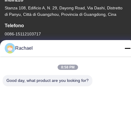
Stanza 108, Edificio A, N. 29, Dayong Road, Via Dashi, Distretto
di Panyu, Città di Guangzhou, Provincia di Guangdong, Cina
Telefono
0086-15112103717
Rachael
8:58 PM
Politica sulla privacy
|
Mappa del sito
Good day, what product are you looking for?
La Cina va bene. Qualità Pannello display TV Fornitore. -2026
Guangzhou Yaogang Electronic Technology Co., Ltd. Tutti. Tutti i
diritti riservati.