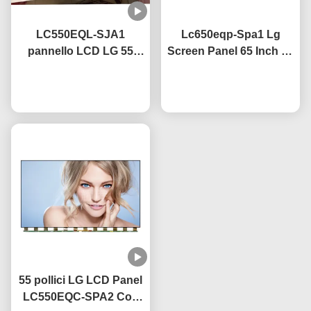
LC550EQL-SJA1
Lc650eqp-Spa1 Lg
pannello LCD LG 55
Screen Panel 65 Inch 4k
pollici 3840×2160
TV Screen con
risoluzione UHD CE
Ora chiacchieri
rivestimento anti
Ora chiacchieri
certificato
abbagliamento
55 pollici LG LCD Panel
LC550EQC-SPA2 Con