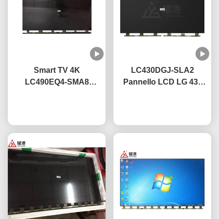
Smart TV 4K
LC430DGJ-SLA2
LC490EQ4-SMA8
Pannello LCD LG 43"
Pannello Display TV
49" 55" 65" 75" 4K
LED 49 Pollici Per LG
Ora chiacchieri
Smart TV Schermo LCD
Ora chiacchieri
Sostituzione TV
Pannello in vetro Led
Schermo Rotto