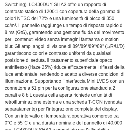
Switching), LC430DUY-SHA2 offre un rapporto di
contrasto statico di 1200:1 con copertura della gamma di
colori NTSC del 72% e una luminosità di picco di 350
cd/m². Il pannello raggiunge un tempo di risposta rapido di
8 ms (GtG), garantendo una gestione fluida del movimento
per i contenuti video senza immagini fantasma o motion
blur. Gli ampi angoli di visione di 89°/89°/89°/89° (L/R/U/D)
garantiscono colori e contrasto uniformi da qualsiasi
posizione di seduta. Il trattamento superficiale opaco
antiriflesso (Haze 25%) riduce efficacemente i riflessi della
luce ambientale, rendendolo adatto a diverse condizioni di
illuminazione. Supportando l'interfaccia Mini LVDS con un
connettore a 51 pin per la configurazione standard a 2
canali e 8 bit, questa cella aperta richiede un'unità di
retroilluminazione esterna e una scheda T-CON (venduta
separatamente) per l'integrazione completa del display.
Con un intervallo di temperatura operativa compreso tra
0°C e 55°C e una durata nominale del pannello di 40.000
ore, LC430DUY-SHA2 è progettato per l'affidabilità