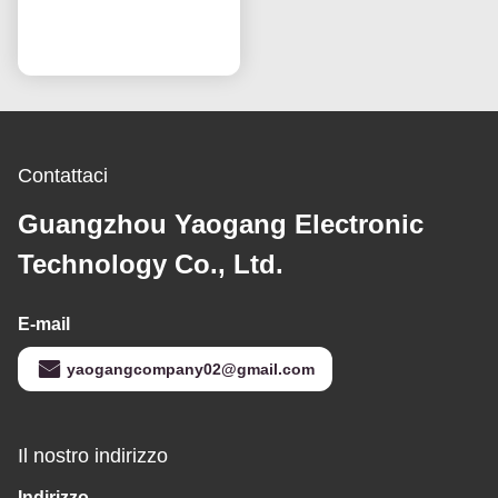
tecnologia IPS OEM
60Hz Refresh Rate
Ora chiacchieri
Contattaci
Guangzhou Yaogang Electronic
Technology Co., Ltd.
E-mail
yaogangcompany02@gmail.com
Il nostro indirizzo
Indirizzo