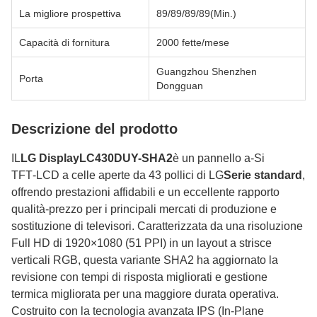
La migliore prospettiva
89/89/89/89(Min.)
Capacità di fornitura
2000 fette/mese
Guangzhou Shenzhen
Porta
Dongguan
Descrizione del prodotto
IL
LG DisplayLC430DUY-SHA2
è un pannello a‑Si
TFT‑LCD a celle aperte da 43 pollici di LG
Serie standard
,
offrendo prestazioni affidabili e un eccellente rapporto
qualità-prezzo per i principali mercati di produzione e
sostituzione di televisori. Caratterizzata da una risoluzione
Full HD di 1920×1080 (51 PPI) in un layout a strisce
verticali RGB, questa variante SHA2 ha aggiornato la
revisione con tempi di risposta migliorati e gestione
termica migliorata per una maggiore durata operativa.
Costruito con la tecnologia avanzata IPS (In-Plane