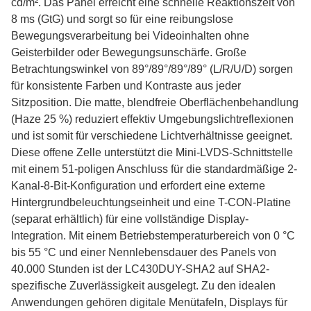
cd/m². Das Panel erreicht eine schnelle Reaktionszeit von
8 ms (GtG) und sorgt so für eine reibungslose
Bewegungsverarbeitung bei Videoinhalten ohne
Geisterbilder oder Bewegungsunschärfe. Große
Betrachtungswinkel von 89°/89°/89°/89° (L/R/U/D) sorgen
für konsistente Farben und Kontraste aus jeder
Sitzposition. Die matte, blendfreie Oberflächenbehandlung
(Haze 25 %) reduziert effektiv Umgebungslichtreflexionen
und ist somit für verschiedene Lichtverhältnisse geeignet.
Diese offene Zelle unterstützt die Mini-LVDS-Schnittstelle
mit einem 51-poligen Anschluss für die standardmäßige 2-
Kanal-8-Bit-Konfiguration und erfordert eine externe
Hintergrundbeleuchtungseinheit und eine T-CON-Platine
(separat erhältlich) für eine vollständige Display-
Integration. Mit einem Betriebstemperaturbereich von 0 °C
bis 55 °C und einer Nennlebensdauer des Panels von
40.000 Stunden ist der LC430DUY-SHA2 auf SHA2-
spezifische Zuverlässigkeit ausgelegt. Zu den idealen
Anwendungen gehören digitale Menütafeln, Displays für