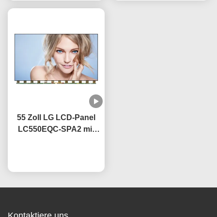
55 Zoll LG LCD-Panel
LC550EQC-SPA2 mit
IPS-Technologie OEM
60Hz Erneuerungsrate
Plaudern Sie Jetzt
Kontaktiere uns