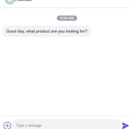
6:58 AM
Datenschutzrichtlinie
|
Sitemap
Good day, what product are you looking for?
China gut Qualität Fernsehbildschirm Lieferant. Urheberrecht ©
-2026 Guangzhou Yaogang Electronic Technology Co., Ltd. - Alle.
Alle Rechte vorbehalten.