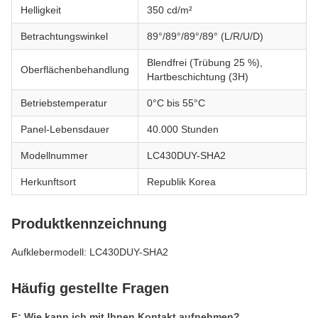
Helligkeit
350 cd/m²
Betrachtungswinkel
89°/89°/89°/89° (L/R/U/D)
Blendfrei (Trübung 25 %),
Oberflächenbehandlung
Hartbeschichtung (3H)
Betriebstemperatur
0°C bis 55°C
Panel-Lebensdauer
40.000 Stunden
Modellnummer
LC430DUY-SHA2
Herkunftsort
Republik Korea
Produktkennzeichnung
Aufklebermodell: LC430DUY-SHA2
Häufig gestellte Fragen
F: Wie kann ich mit Ihnen Kontakt aufnehmen?