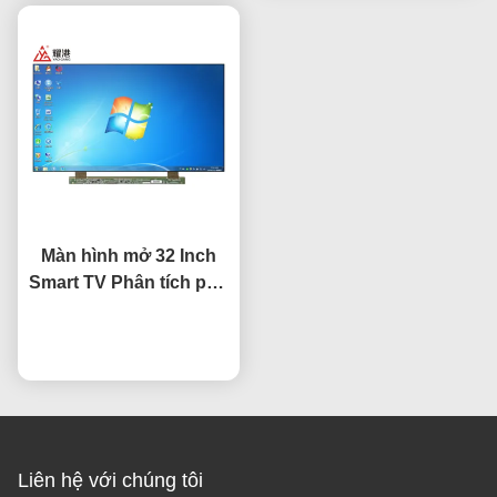
Màn hình mở 32 Inch
Smart TV Phân tích phụ
tùng bảng điều khiển
HV320WHB-F7E Thay
nói chuyện ngay.
thế màn hình màn hình
LCD
Liên hệ với chúng tôi