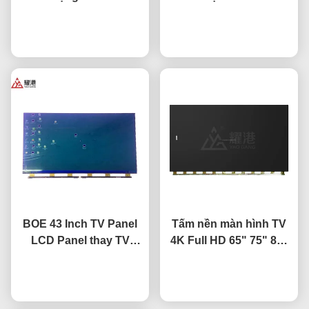
minh TV màn hình LCD
4K LCD Display TV LED
Fo BOE LG Hisense
nói chuyện ngay.
Monitor DV490FHB-NV0
nói chuyện ngay.
thay thế màn hình
BOE 43 Inch TV Panel
Tấm nền màn hình TV
LCD Panel thay TV
4K Full HD 65" 75" 85"
Screen HV-430FHB-N10
HV650QUB-F9A LED
nói chuyện ngay.
nói chuyện ngay.
Open Cell