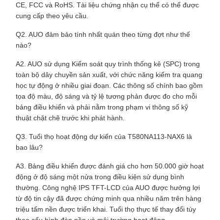
CE, FCC và RoHS. Tài liệu chứng nhận cụ thể có thể được
cung cấp theo yêu cầu.
Q2. AUO đảm bảo tính nhất quán theo từng đợt như thế
nào?
A2. AUO sử dụng Kiểm soát quy trình thống kê (SPC) trong
toàn bộ dây chuyền sản xuất, với chức năng kiểm tra quang
học tự động ở nhiều giai đoạn. Các thông số chính bao gồm
tọa độ màu, độ sáng và tỷ lệ tương phản được đo cho mỗi
bảng điều khiển và phải nằm trong phạm vi thông số kỹ
thuật chặt chẽ trước khi phát hành.
Q3. Tuổi thọ hoạt động dự kiến ​​của T580NA113-NAX6 là
bao lâu?
A3. Bảng điều khiển được đánh giá cho hơn 50.000 giờ hoạt
động ở độ sáng một nửa trong điều kiện sử dụng bình
thường. Công nghệ IPS TFT-LCD của AUO được hưởng lợi
từ độ tin cậy đã được chứng minh qua nhiều năm trên hàng
triệu tấm nền được triển khai. Tuổi thọ thực tế thay đổi tùy