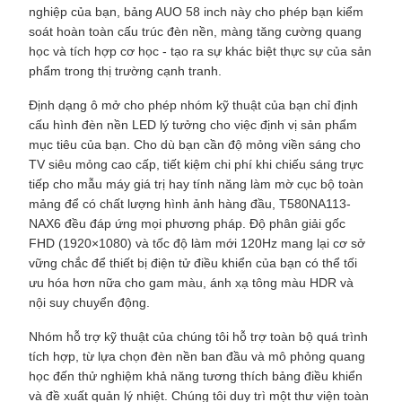
nghiệp của bạn, bảng AUO 58 inch này cho phép bạn kiểm
soát hoàn toàn cấu trúc đèn nền, màng tăng cường quang
học và tích hợp cơ học - tạo ra sự khác biệt thực sự của sản
phẩm trong thị trường cạnh tranh.
Định dạng ô mở cho phép nhóm kỹ thuật của bạn chỉ định
cấu hình đèn nền LED lý tưởng cho việc định vị sản phẩm
mục tiêu của bạn. Cho dù bạn cần độ mỏng viền sáng cho
TV siêu mỏng cao cấp, tiết kiệm chi phí khi chiếu sáng trực
tiếp cho mẫu máy giá trị hay tính năng làm mờ cục bộ toàn
mảng để có chất lượng hình ảnh hàng đầu, T580NA113-
NAX6 đều đáp ứng mọi phương pháp. Độ phân giải gốc
FHD (1920×1080) và tốc độ làm mới 120Hz mang lại cơ sở
vững chắc để thiết bị điện tử điều khiển của bạn có thể tối
ưu hóa hơn nữa cho gam màu, ánh xạ tông màu HDR và ​​​​
nội suy chuyển động.
Nhóm hỗ trợ kỹ thuật của chúng tôi hỗ trợ toàn bộ quá trình
tích hợp, từ lựa chọn đèn nền ban đầu và mô phỏng quang
học đến thử nghiệm khả năng tương thích bảng điều khiển
và đề xuất quản lý nhiệt. Chúng tôi duy trì một thư viện toàn