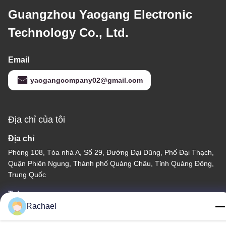
Guangzhou Yaogang Electronic
Technology Co., Ltd.
Email
yaogangcompany02@gmail.com
Địa chỉ của tôi
Địa chỉ
Phòng 108, Tòa nhà A, Số 29, Đường Đại Dũng, Phố Đại Thạch,
Quận Phiên Ngung, Thành phố Quảng Châu, Tỉnh Quảng Đông,
Trung Quốc
Tel
Rachael
0086-15112103717