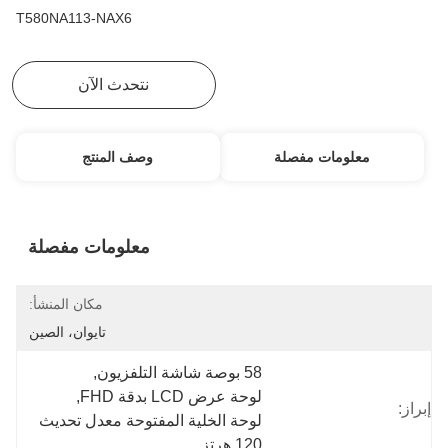
T580NA113-NAX6
احصل على أفضل سعر
نتحدث الآن
معلومات مفصلة
وصف المنتج
معلومات مفصلة
مكان المنشأ:
تايوان، الصين
58 بوصة شاشة التلفزيون
, 
لوحة عرض LCD بدقة FHD
, 
إبراز:
لوحة الخلية المفتوحة معدل تحديث 
120 هرتز