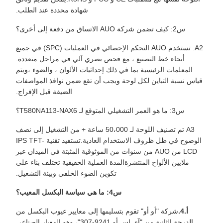
شهادة محددة عند الطلب.
س2: كيف تضمن شركة AUO الاتساق من دفعة إلى أخرى؟
A2. تستخدم AUO التحكم الإحصائي في العمليات (SPC) في جميع
أنحاء خط التصنيع ، مع فحص بصري آلي في مراحل متعددة.
المعلمات الرئيسية بما في ذلك إحداثيات الألوان ، والضوء ،ويتم
قياس نسبة التباين لكل لوحة ويجب أن تقع ضمن نوافذ المواصفات
الضيقة قبل الإفراج.
س3: ما هو العمر التشغيلي المتوقع لـ T580NA113-NAX6؟
A3 تم تصنيف اللوحة لـ 50،000 ساعة + من التشغيل إلى نصف
الوضوح في ظل ظروف الاستخدام العادية.تستفيد تقنية IPS TFT-
LCD من AUO من سنوات من الموثوقية المثبتة في الميدان عبر
ملايين الألواح المنتشرةالمدة العملية الحقيقية تختلف بناء على
تكوين الضوء الخلفي وبيئة التشغيل.
س4: ما هي سياسة البكسل المعيب؟
أ.4.
شركة "أو أو" تقوم بتسليمها إلى معايير عيوب البكسل من
الدرجة الثانية من "آي إس أو 9241-307"، وهو المعيار الصناعي