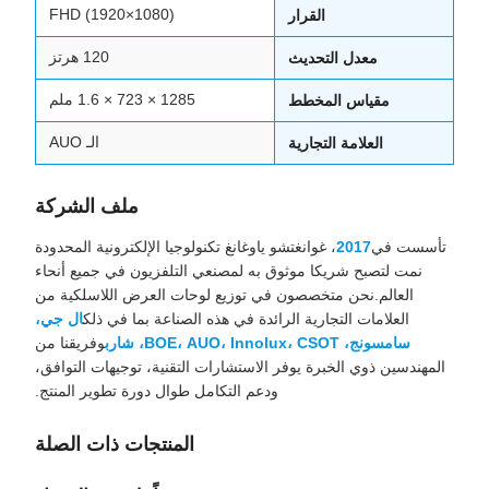
FHD (1920×1080)
القرار
120 هرتز
معدل التحديث
1285 × 723 × 1.6 ملم
مقياس المخطط
الـ AUO
العلامة التجارية
ملف الشركة
تأسست في
2017
، غوانغتشو ياوغانغ تكنولوجيا الإلكترونية المحدودة
نمت لتصبح شريكا موثوق به لمصنعي التلفزيون في جميع أنحاء
العالم.نحن متخصصون في توزيع لوحات العرض اللاسلكية من
العلامات التجارية الرائدة في هذه الصناعة بما في ذلك
ال جي،
سامسونج، BOE، AUO، Innolux، CSOT، شارب
وفريقنا من
المهندسين ذوي الخبرة يوفر الاستشارات التقنية، توجيهات التوافق،
ودعم التكامل طوال دورة تطوير المنتج.
المنتجات ذات الصلة