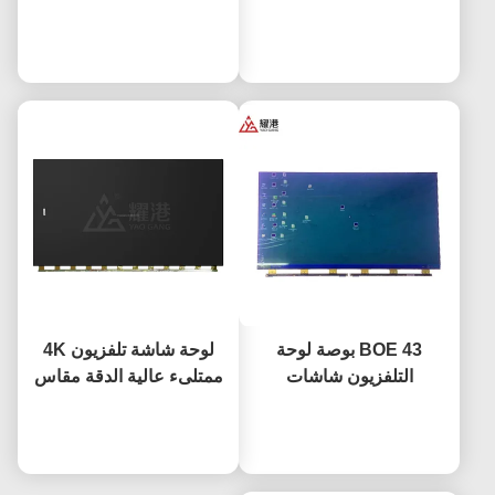
مقاس 75 بوصة لشاشة
الدقة 4K شاشة شاشات
نتحدث الآن
BOE إل جي Hisense
نتحدث الآن
الكريستال السائل شاشة
البديلة
تلفزيون قاد شاشة
DV490FHB-NV0
BOE 43 بوصة لوحة
لوحة شاشة تلفزيون 4K
التلفزيون شاشات
ممتلىء عالية الدقة مقاس
الكريستال السائل لوحة
65" 75" 85" HV650QUB-
نتحدث الآن
تغيير شاشة التلفزيون HV-
F9A قاد مفتوحة الخلية
نتحدث الآن
430FHB-N10