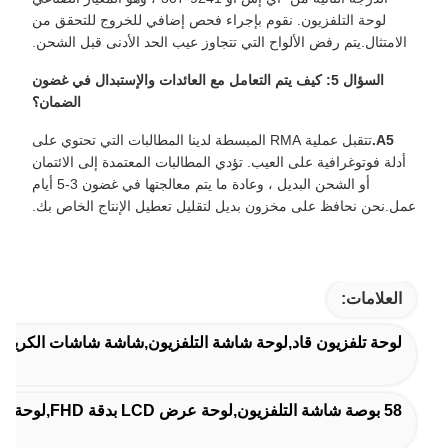
لوحة التلفزيون. نقوم بإجراء فحص إضافي للخروج للتحقق من
الامتثال.يتم رفض الألواح التي تتجاوز عيب الحد الأدنى قبل الشحن.
السؤال 5: كيف يتم التعامل مع العائدات والإستبدال في غضون
الضمان؟
A5.
تتقبل عملية RMA المبسطة لدينا المطالبات التي تحتوي على
أدلة فوتوغرافية على العيب. تؤدي المطالبات المعتمدة إلى الائتمان
أو الشحن البديل ، وعادة ما يتم معالجتها في غضون 3-5 أيام
عمل.نحن نحافظ على مخزون بديل لتقليل تعطيل الإنتاج الخاص بك.
العلامات:
لوحة تلفزيون قاد,لوحة شاشة التلفزيون,شاشة شاشات الكريس
58 بوصة شاشة التلفزيون,لوحة عرض LCD بدقة FHD,لوحة الخلية المفتوحة معدل تحديث 120 هرتز