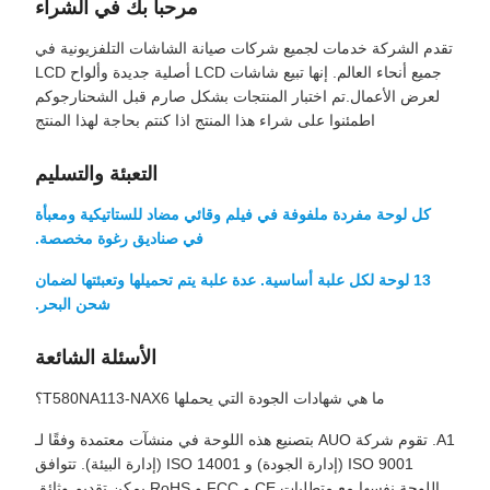
مرحباً بك في الشراء
تقدم الشركة خدمات لجميع شركات صيانة الشاشات التلفزيونية في
جميع أنحاء العالم. إنها تبيع شاشات LCD أصلية جديدة وألواح LCD
لعرض الأعمال.تم اختبار المنتجات بشكل صارم قبل الشحنارجوكم
اطمئنوا على شراء هذا المنتج اذا كنتم بحاجة لهذا المنتج
التعبئة والتسليم
كل لوحة مفردة ملفوفة في فيلم وقائي مضاد للستاتيكية ومعبأة
في صناديق رغوة مخصصة.
13 لوحة لكل علبة أساسية. عدة علبة يتم تحميلها وتعبئتها لضمان
شحن البحر.
الأسئلة الشائعة
ما هي شهادات الجودة التي يحملها T580NA113-NAX6؟
A1. تقوم شركة AUO بتصنيع هذه اللوحة في منشآت معتمدة وفقًا لـ
ISO 9001 (إدارة الجودة) و ISO 14001 (إدارة البيئة). تتوافق
اللوحة نفسها مع متطلبات CE و FCC و RoHS.يمكن تقديم وثائق