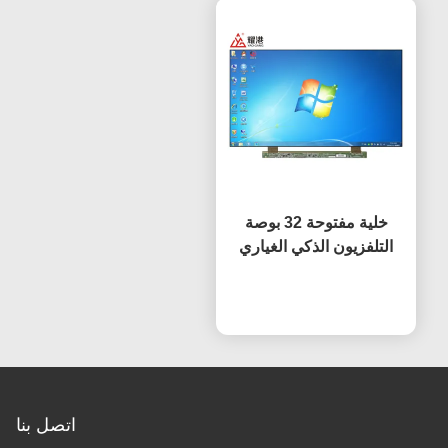
خلية مفتوحة 32 بوصة
التلفزيون الذكي الغياري
لوحة HV320WHB-F7E
نتحدث الآن
استبدال الشاشة شاشات
التلفزيون شاشات
الكريستال السائل
اتصل بنا