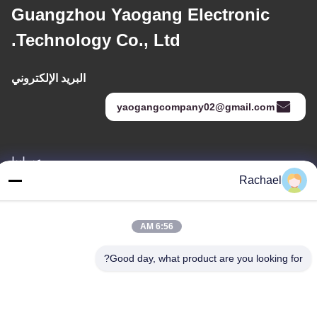
Guangzhou Yaogang Electronic
Technology Co., Ltd.
البريد الإلكتروني
yaogangcompany02@gmail.com
عنواننا
Rachael
عنوان
الغرفة 108، المبنى أ، رقم 29، طريق دايونغ، شارع داشي، منطقة بانيو،
مدينة قوانغتشو، مقاطعة قوانغدونغ، الصين
6:56 AM
هاتف
Good day, what product are you looking for?
0086-15112103717