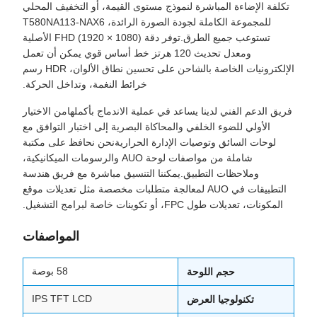
تكلفة الإضاءة المباشرة لنموذج مستوى القيمة، أو التخفيف المحلي
للمجموعة الكاملة لجودة الصورة الرائدة، T580NA113-NAX6
تستوعب جميع الطرق.توفر دقة FHD (1920 × 1080) الأصلية
ومعدل تحديث 120 هرتز خط أساس قوي يمكن أن تعمل
الإلكترونيات الخاصة بالشاحن على تحسين نطاق الألوان، HDR رسم
خرائط النغمة، وتداخل الحركة.
فريق الدعم الفني لدينا يساعد في عملية الاندماج بأكملهامن الاختيار
الأولي للضوء الخلفي والمحاكاة البصرية إلى اختبار التوافق مع
لوحات السائق وتوصيات الإدارة الحراريةنحن نحافظ على مكتبة
شاملة من مواصفات لوحة AUO والرسومات الميكانيكية،
وملاحظات التطبيق.يمكننا التنسيق مباشرة مع فريق هندسة
التطبيقات في AUO لمعالجة متطلبات مخصصة مثل تعديلات موقع
المكونات، تعديلات طول FPC، أو تكوينات خاصة لبرامج التشغيل.
المواصفات
58 بوصة
حجم اللوحة
IPS TFT LCD
تكنولوجيا العرض