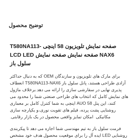
توضیح محصول
صفحه نمایش تلویزیون 58 اینچی T580NA113-
NAX6 صفحه نمایش صفحه نمایش LCD LED
سلول باز
برای مارک های تلویزیون و سازندگان OEM که به دنبال حداکثر
آزادی طراحی هستند، پانل سلول باز T580NA113-NAX6 انعطاف
پذیری نهایی در سفارشی سازی را ارائه می دهد.برخلاف ماژول
های نمایش کامل که انتخاب های طراحی صنعتی شما را محدود می
کنند، این پنل AUO 58 اینچی به شما کنترل کامل بر معماری
روشنایی پشت پرده، فیلم های تقویت نوری،و یکپارچه سازی
مکانیکی ‬ امکان تمایز واقعی محصول در یک بازار رقابتی.
فرمت سلول باز به تیم مهندسی شما اجازه می دهد تا پیکربندی
روشنایی LED ایده آل را برای موقعیت محصول هدف خود مشخص