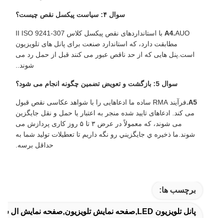
سوال ۴: سیاست پیکسل نقص چیست؟
A4.
AUO با استانداردهای نقص پیکسل کلاس II ISO 9241-307
مطابقت دارد، که استاندارد صنعت برای پانل های تلویزیون
است.پنل هایی که از حد ناقص عبور می کنند قبل از حمل رد می
شوند..
سوال 5: بازگشت و تعویض تضمین چگونه انجام می شود؟
A5.
فرآیند RMA ساده ما ادعاهایی را با شواهد عکاسی نقص قبول
می کند. ادعاهای تایید شده منجر به اعتبار یا حمل و نقل جایگزین
می شوند، که معمولاً در عرض ۳ تا ۵ روز کاری پردازش می
شوند.ما ذخيره ي جايگزيني رو نگه داريم تا تعطيلات توليد شما به
حداقل برسه.
برچسب ها:
پانل تلویزیون LED,صفحه نمایش تلویزیون,صفحه نمایش ال سی دی صاف