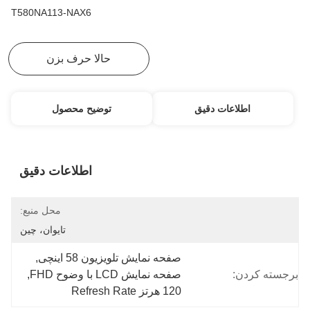
T580NA113-NAX6
بهترین قیمت رو بدست بیار
حالا حرف بزن
اطلاعات دقیق
توضیح محصول
اطلاعات دقیق
محل منبع:
تایوان، چین
صفحه نمایش تلویزیون 58 اینچی
, 
برجسته کردن:
صفحه نمایش LCD با وضوح FHD
, 
120 هرتز Refresh Rate