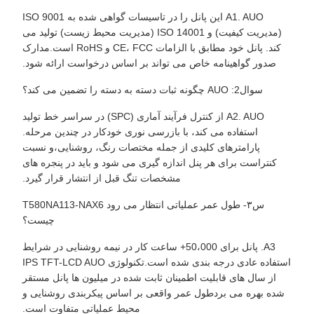
A1. AUO این پانل را در تاسیسات گواهی شده به ISO 9001
(مدیریت کیفیت) و ISO 14001 (مدیریت محیط زیست) تولید می
کند. پانل خود مطابق با الزامات CE، FCC و RoHS است.مدارک
صدور گواهینامه خاص می تواند بر اساس درخواست ارائه شود.
سوال2: AUO چگونه ثبات دسته به دسته را تضمین می کند؟
A2. AUO از کنترل فرآیند آماری (SPC) در سراسر خط تولید
استفاده می کند، با بازرسی نوری خودکار در چندین مرحله.
پارامترهای کلیدی از جمله مختصات رنگ، روشنایی،و نسبت
کنتراست برای هر پنل اندازه گیری می شود و باید در پنجره های
مشخصات تنگ قبل از انتشار قرار گیرد.
س۳- طول عمر عملیاتی انتظار می رود T580NA113-NAX6
چیست؟
A3. پانل برای 50،000+ ساعت کار در نیمه روشنایی در شرایط
استفاده عادی درجه بندی شده است.تکنولوژی IPS TFT-LCD AUO
از سال های قابلیت اطمینان ثابت شده در میلیون ها پانل مستقر
شده بهره می بردطول عمر واقعی بر اساس پیکربندی روشنایی و
محیط عملیاتی متفاوت است.