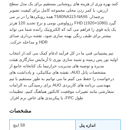
کنند.بهره وری از هزینه های روشنایی مستقیم برای یک مدل سطح
ارزش، یا کمر زدن محلی مجموعه کامل برای کیفیت تصویر
پرچمدار، T580NA113-NAX6 همه رویکردها را در بر می
گیرد.FHD (1920×1080) رزولوشن بومی و نرخ تجدید 120 هرتز
یک پایه قوی را فراهم می کند که الکترونیک راننده شما می تواند
بیشتر برای طیف رنگی بهینه سازی شود، نقشه برداری صدای
HDR و مداخله حرکت.
تیم پشتیبانی فنی ما در کل فرآیند ادغام کمک می کند،از انتخاب
اولیه نور پس زمینه و شبیه سازی نوری تا آزمایش سازگاری هیئت
مدیره و توصیه های مدیریت حرارتیما یک کتابخانه جامع از
مشخصات پانل AUO، نقشه های مکانیکی، و یادداشت های
درخواست را حفظ می کنیم.ما می توانیم به طور مستقیم با تیم
مهندسی برنامه های کاربردی AUO برای رسیدگی به الزامات
سفارشی مانند تغییرات موقعیت کانکتور هماهنگ کنیم، تنظیمات
طول FPC، یا پیکربندی های خاص نرم افزار.
مشخصات
58 اينچ
اندازه پنل