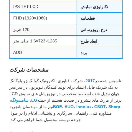
IPS TFT-LCD
تکنولوژی نمایش
FHD (1920×1080)
قطعنامه
120 هرتز
نرخ بروزرسانی
1285×723×1.6 میلی متر
ابعاد طرح
AUO
برند
مشخصات شرکت
تاسیس شده در
2017
، شرکت فناوری الکترونیک گوانگ ژو یاوگانگ
به یک شریک قابل اعتماد برای تولید کنندگان تلویزیون در سراسر
جهان تبدیل شده است.ما متخصص در توزیع پانل های نمایش LCD
برتر از مارک های پیشرو در صنعت هستیم از جمله
LG، سامسونگ،
BOE، AUO، Innolux، CSOT، Sharp
تیم ما از مهندسان باتجربه
مشاوره فنی، راهنمایی سازگاری و پشتیبانی ادغام را در طول
چرخه توسعه محصول شما فراهم می کند.