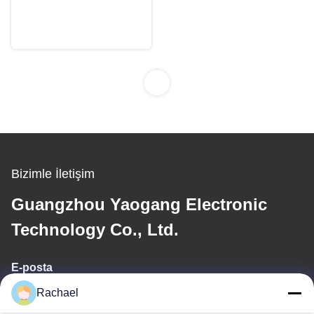
İnç 3840x2160 Sharp
Şimdi konuşalım.
Lcd Ekran Panelleri
1
Bizimle İletişim
Guangzhou Yaogang Electronic
Technology Co., Ltd.
E-posta
Rachael
yaogangcompany02@gmail.com