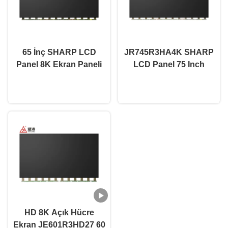
65 İnç SHARP LCD
JR745R3HA4K SHARP
Panel 8K Ekran Paneli
LCD Panel 75 Inch
JR645R3HB1K Açık
Open Cell TV Screen 51
Şimdi konuşalım.
Şimdi konuşalım.
Hücreli Lcd Ekran
Pin Panel yedek
parçaları
HD 8K Açık Hücre
Ekran JE601R3HD27 60