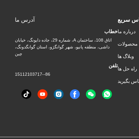
اس سریع
آدرس ما
درباره ما
خطاب
اتاق 108، ساختمان A، شماره 29، جاده دایونگ، خیابان
محصولات
داشی، منطقه پانیو، شهر گوانگژو، استان گوانگدونگ،
چین
وبلاگ ها
تلفن
راه حل ها
86--15112103717
ماس بگیرید