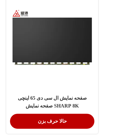
صفحه نمایش ال سی دی 65 اینچی
SHARP 8K صفحه نمایش
JR645R3HB1K صفحه نمایش ال سی
حالا حرف بزن
دی سلول باز