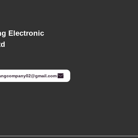
 Electronic
d.
angcompany02@gmail.com