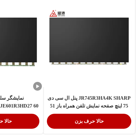
JR745R3HA4K SHARP پنل ال سی دی
75 اینچ صفحه نمایش تلفن همراه باز 51
پین قطعات جانبی پنل
های نمایشگر 
حالا حرف بزن
حالا 