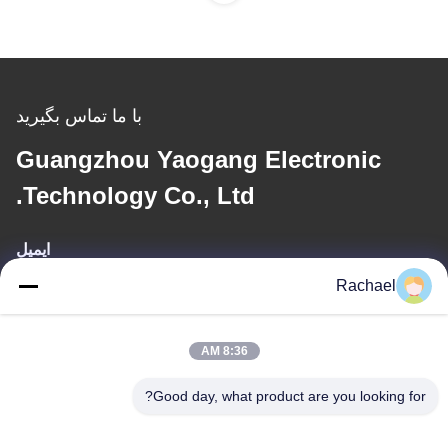
با ما تماس بگیرید
Guangzhou Yaogang Electronic
Technology Co., Ltd.
ایمیل
Rachael
yaogangcompany02@gmail.com
8:36 AM
آدرس ما
Good day, what product are you looking for?
خطاب
اتاق 108، ساختمان A، شماره 29، جاده دایونگ، خیابان داشی، منطقه