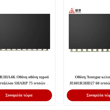
R3HA4K Οθόνη οθόνη υγρού
Οθόνη Άνοιγμα κελι
στάλλου SHARP 75 ιντσών
JE601R3HD27 60 ιντσώ
μα κελιού TV Screen 51 Pins
Sharp οθόνη υγρού κ
Συνομιλία τώρα
Συνομιλία τώ
Ανταλλακτικά Πάνελ
Display Πίνακ