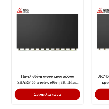
Πάνελ οθόνη υγρού κρυστάλλου
JR745
SHARP 65 ιντσών, οθόνη 8K, Πάνελ
κρυ
JR645R3HB1K, Άνοιγμα κελιού οθόνη
Άνοιγ
Συνομιλία τώρα
υγρού κρυστάλλου Display