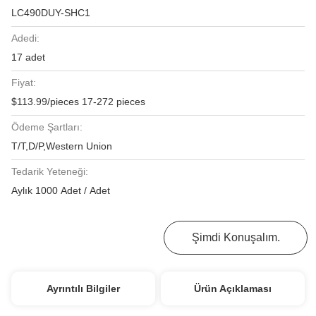
LC490DUY-SHC1
Adedi:
17 adet
Fiyat:
$113.99/pieces 17-272 pieces
Ödeme Şartları:
T/T,D/P,Western Union
Tedarik Yeteneği:
Aylık 1000 Adet / Adet
En İyi Fiyatı Alın
Şimdi Konuşalım.
Ayrıntılı Bilgiler
Ürün Açıklaması