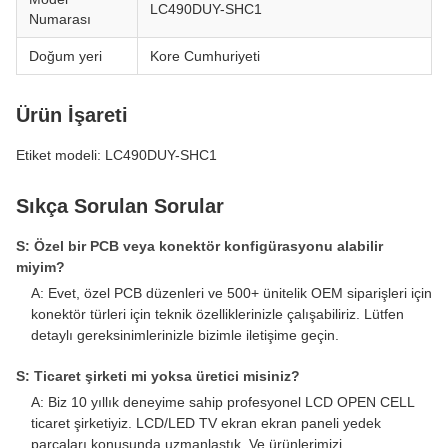
LC490DUY-SHC1
Numarası
Doğum yeri
Kore Cumhuriyeti
Ürün İşareti
Etiket modeli: LC490DUY-SHC1
Sıkça Sorulan Sorular
S: Özel bir PCB veya konektör konfigürasyonu alabilir
miyim?
A: Evet, özel PCB düzenleri ve 500+ ünitelik OEM siparişleri için
konektör türleri için teknik özelliklerinizle çalışabiliriz. Lütfen
detaylı gereksinimlerinizle bizimle iletişime geçin.
S: Ticaret şirketi mi yoksa üretici misiniz?
A: Biz 10 yıllık deneyime sahip profesyonel LCD OPEN CELL
ticaret şirketiyiz. LCD/LED TV ekran ekran paneli yedek
parçaları konusunda uzmanlaştık. Ve ürünlerimizi