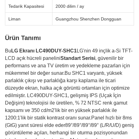
Tedarik Kapasitesi
2000 dilim / ay
Liman
Guangzhou Shenzhen Dongguan
Ürün Tanımı
Bu
LG Ekranı LC490DUY-SHC1
LG'nin 49 inçlik a-Si TFT-
LCD açık hücreli panelini
Standart Serisi
, güvenilir bir
performans ve ana TV üretim ve yedekleme pazarları için
mükemmel bir değer sunar.Bu SHC1 varyantı, yüksek
parlaklık çıkışı ve parlaklığa karşı kaplama ile ticari
düzeyde ekran, halka açık görüntü ortamları için optimize
edilmiştir. LC490DUY-SHC1, gelişmiş IPS (Uçak İçin
Değişim) teknolojisi ile üretilen, % 72 NTSC renk gamut
kapsamı ve 350 cd/m2'lik bir en yüksek parlaklık ile
1200:1'lik bir statik kontrast oranı sunar.Panel hızlı bir 8ms
(GtG) yanıt süresi elde eder89°/89°/89°/89° (L/R/U/D) geniş
görüntüleme açıları, herhangi bir oturma pozisyonundan