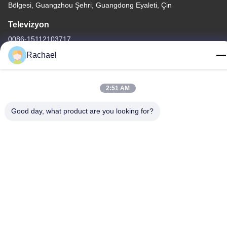
Bölgesi, Guangzhou Şehri, Guangdong Eyaleti, Çin
Televizyon
0086-15112103717
Rachael
2:51 AM
Gizlilik Politikası
|
Site Haritası
Good day, what product are you looking for?
Çin iyi. Kalite TV ekran paneli Tedarikçi. Telif hakkı © -2026
Guangzhou Yaogang Electronic Technology Co., Ltd. Hepsi.
Haklar korunmuş.