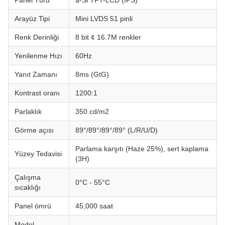
Panel Türü
a-Si TFT-LCD (IPS)
Arayüz Tipi
Mini LVDS 51 pinli
Renk Derinliği
8 bit ¢ 16.7M renkler
Yenilenme Hızı
60Hz
Yanıt Zamanı
8ms (GtG)
Kontrast oranı
1200:1
Parlaklık
350 cd/m2
Görme açısı
89°/89°/89°/89° (L/R/U/D)
Parlama karşıtı (Haze 25%), sert kaplama
Yüzey Tedavisi
(3H)
Çalışma
0°C - 55°C
sıcaklığı
Panel ömrü
45,000 saat
Model