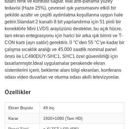
tutarlı renk ve kontrast sağlar. Mat anti-parlama yüzey
tedavisi (Haze 25%), çevresel ışık yansımasını etkili bir
şekilde azaltır ve çeşitli aydınlatma koşullarına uygun hale
getirir.Standart 2 kanallı 8 bit yapılandırma için 51 pinli bir
konektörle Mini LVDS arayüzünü destekler, bu açık hücre,
tam ekran entegrasyonu için harici bir arka ışık birimi ve T-
CON kartı (ayrı satılır) gerektirir. 0 °C'den 55 °C'ye kadar bir
çalışma sıcaklık aralığı ve 45.000 saatlik nominal panel
ömrü ile LC490DUY-SHC1, SHC1 özel güvenilirliği için
tasarlanmıştır.İdeal uygulamalar perakende ekran
sistemlerini içerir, bekleme alanı bilgi ekranları, konferans
odası video duvarları ve oturma odası akıllı televizyonlar.
Özellikler
Ekran Boyutu
49 inç.
Karar
1920×1080 (Tam HD)