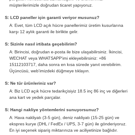
müşterilerimizle doğrudan ticaret yapıyoruz.
S: LCD paneller için garanti veriyor musunuz?
A: Evet, tüm LCD açık hücre panellerimiz üretim kusurlarına
karşı 12 aylık garanti ile birlikte gelir.
S: Sizinle nasıl irtibata geçebilirim?
A: Birincisi, doğrudan e-posta ile bize ulaşabilirsiniz. İkincisi,
WECHAT veya WHATSAPP'imi ekleyebilirsiniz: +86
15112103717, daha sonra en kısa sürede yanıt verebilirim.
Üçüncüsü, web'imizdeki düğmeye tıklayın.
S: Ne tür ürünleriniz var?
A: Biz LCD açık hücre tedarikçisiyiz 18.5 inç 86 inç ve diğerleri
ana kart ve yedek parçalar.
S: Hangi nakliye yöntemlerini sunuyorsunuz?
A: Hava nakliyatı (3-5 gün), deniz nakliyatı (15-25 gün) ve
ekspres kurye (DHL / FedEx / UPS, 3-7 gün) ile gönderiyoruz.
En iyi seçenek sipariş miktarınıza ve aciliyetinize bağlıdır.