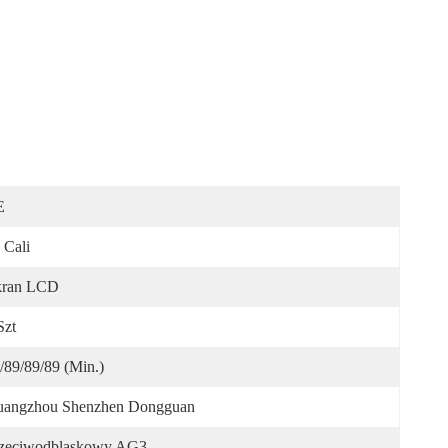
E
 Cali
kran LCD
Szt
/89/89/89 (min.)
angzhou Shenzhen Dongguan
zeciwodblaskowy AG3