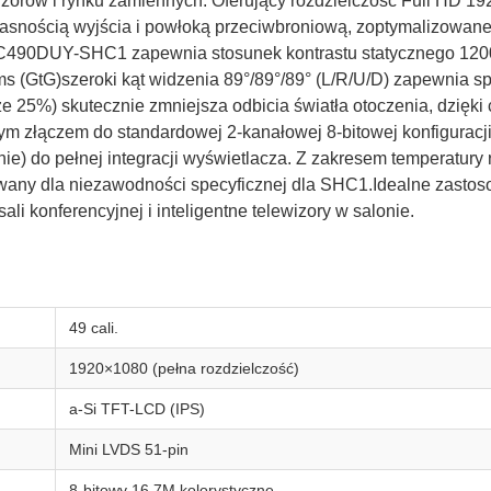
izorów i rynku zamiennych. Oferujący rozdzielczość Full HD 
jasnością wyjścia i powłoką przeciwbroniową, zoptymalizowan
LC490DUY-SHC1 zapewnia stosunek kontrastu statycznego 120
s (GtG)szeroki kąt widzenia 89°/89°/89° (L/R/U/D) zapewnia spój
25%) skutecznie zmniejsza odbicia światła otoczenia, dzięki
wym złączem do standardowej 2-kanałowej 8-bitowej konfigurac
ie) do pełnej integracji wyświetlacza. Z zakresem temperatur
any dla niezawodności specyficznej dla SHC1.Idealne zastoso
li konferencyjnej i inteligentne telewizory w salonie.
49 cali.
1920×1080 (pełna rozdzielczość)
a-Si TFT-LCD (IPS)
Mini LVDS 51-pin
8-bitowy 16,7M kolorystyczne