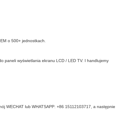
OEM o 500+ jednostkach.
o paneli wyświetlania ekranu LCD / LED TV. I handlujemy
dać mój WECHAT lub WHATSAPP: +86 15112103717, a następnie