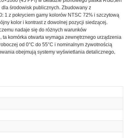
1920×1080 (45 PPI) w układzie pionowego paska RGB,ten
e dla środowisk publicznych. Zbudowany z
0: 1 z pokryciem gamy kolorów NTSC 72% i szczytową
ny kolor i kontrast z dowolnej pozycji siedzącej.
 czemu nadaje się do różnych warunków
ji, ta komórka otwarta wymaga zewnętrznego urządzenia
y roboczej od 0°C do 55°C i nominalnym żywotnością
wania obejmują systemy wyświetlania detalicznego,