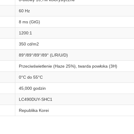
60 Hz
8 ms (GtG)
1200:1
350 cd/m2
89°/89°/89°/89° (L/R/U/D)
Przeciwświetlenie (Haze 25%), twarda powłoka (3H)
0°C do 55°C
45,000 godzin
LC490DUY-SHC1
Republika Korei