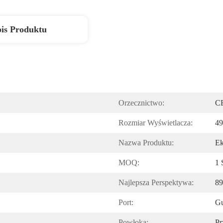
is Produktu
Orzecznictwo:
C
Rozmiar Wyświetlacza:
49
Nazwa Produktu:
E
MOQ:
1 
Najlepsza Perspektywa:
89
Port:
Gu
Powłoka:
Pr