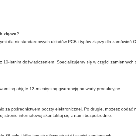
b złącza?
nymi dla niestandardowych układów PCB i typów złączy dla zamówień 
10-letnim doświadczeniem. Specjalizujemy się w części zamiennych d
iwami są objęte 12-miesięczną gwarancją na wady produkcyjne.
dnio za pośrednictwem poczty elektronicznej. Po drugie, możesz do
ej stronie internetowej skontaktuj się z nami bezpośrednio.
86 cala i kilku innych głównych płyt i części zamiennych.