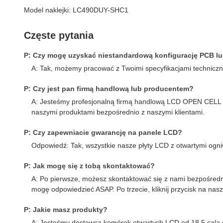
Model naklejki: LC490DUY-SHC1
Częste pytania
P: Czy mogę uzyskać niestandardową konfigurację PCB lu
A: Tak, możemy pracować z Twoimi specyfikacjami technicz
P: Czy jest pan firmą handlową lub producentem?
A: Jesteśmy profesjonalną firmą handlową LCD OPEN CELL z 
naszymi produktami bezpośrednio z naszymi klientami.
P: Czy zapewniacie gwarancję na panele LCD?
Odpowiedź: Tak, wszystkie nasze płyty LCD z otwartymi ogn
P: Jak mogę się z tobą skontaktować?
A: Po pierwsze, możesz skontaktować się z nami bezpośre
mogę odpowiedzieć ASAP. Po trzecie, kliknij przycisk na nasz
P: Jakie masz produkty?
A: Jesteśmy dostawcą komórek otwartych LCD od 18,5 cala do 