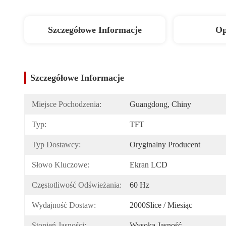
Szczegółowe Informacje
Op
Szczegółowe Informacje
Miejsce Pochodzenia:
Guangdong, Chiny
Typ:
TFT
Typ Dostawcy:
Oryginalny Producent
Słowo Kluczowe:
Ekran LCD
Częstotliwość Odświeżania:
60 Hz
Wydajność Dostaw:
2000Slice / Miesiąc
Stopień Jasności:
Wysoka Jasność