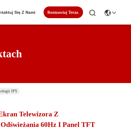
taktuj Się Z Nami
Rozmawiaj Teraz.
ktach
ologii IPS
Ekran Telewizora Z
ą Odświeżania 60Hz I Panel TFT