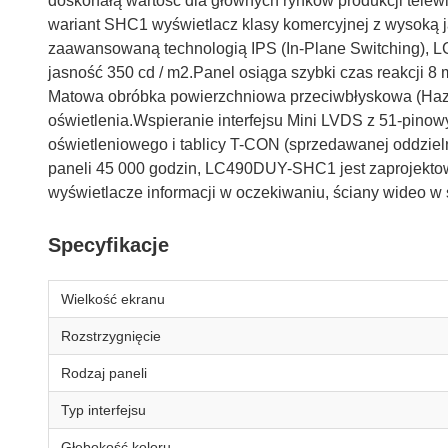
doskonałą wartość dla głównych rynków produkcji telew
wariant SHC1 wyświetlacz klasy komercyjnej z wysoką 
zaawansowaną technologią IPS (In-Plane Switching), 
jasność 350 cd / m2.Panel osiąga szybki czas reakcji 8 m
Matowa obróbka powierzchniowa przeciwbłyskowa (Haze 
oświetlenia.Wspieranie interfejsu Mini LVDS z 51-pino
oświetleniowego i tablicy T-CON (sprzedawanej oddzieln
paneli 45 000 godzin, LC490DUY-SHC1 jest zaprojektow
wyświetlacze informacji w oczekiwaniu, ściany wideo w sa
Specyfikacje
Wielkość ekranu
Rozstrzygnięcie
Rodzaj paneli
Typ interfejsu
Głębokość koloru