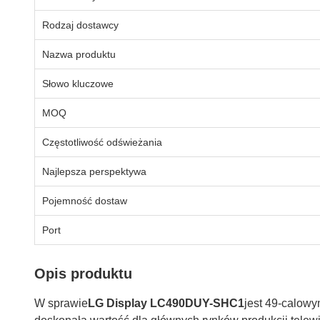
Rodzaj dostawcy
Nazwa produktu
Słowo kluczowe
MOQ
Częstotliwość odświeżania
Najlepsza perspektywa
Pojemność dostaw
Port
Opis produktu
W sprawie
LG Display LC490DUY-SHC1
jest 49-calow