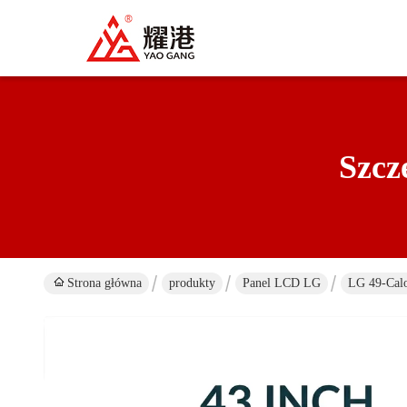
Szcz
Strona główna
produkty
Panel LCD LG
LG 49-Calo