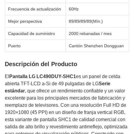
Frecuencia de actualización
60Hz
Mejor perspectiva
89/89/89/89(Mín.)
Capacidad de suministro
2000 rebanadas / mes
Puerto
Cantón Shenzhen Dongguan
Descripción del Producto
El
Pantalla LG LC490DUY-SHC1
es un panel de celda
abierta TFT-LCD a-Si de 49 pulgadas de LG
Serie
estándar
, que ofrece un rendimiento confiable y un valor
excelente para los principales mercados de fabricación y
reemplazo de televisores. Con una resolución Full HD de
1920×1080 (45 PPI) en un diseño de franja vertical RGB,
esta variante de pantalla SHC1 de calidad comercial con
salida de alto brillo y revestimiento antirreflejo, optimizada
para entornos de visualización públicos. Construido con