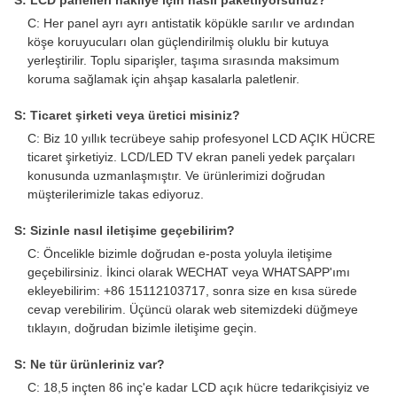
S: LCD panelleri nakliye için nasıl paketliyorsunuz?
C: Her panel ayrı ayrı antistatik köpükle sarılır ve ardından
köşe koruyucuları olan güçlendirilmiş oluklu bir kutuya
yerleştirilir. Toplu siparişler, taşıma sırasında maksimum
koruma sağlamak için ahşap kasalarla paletlenir.
S: Ticaret şirketi veya üretici misiniz?
C: Biz 10 yıllık tecrübeye sahip profesyonel LCD AÇIK HÜCRE
ticaret şirketiyiz. LCD/LED TV ekran paneli yedek parçaları
konusunda uzmanlaşmıştır. Ve ürünlerimizi doğrudan
müşterilerimizle takas ediyoruz.
S: Sizinle nasıl iletişime geçebilirim?
C: Öncelikle bizimle doğrudan e-posta yoluyla iletişime
geçebilirsiniz. İkinci olarak WECHAT veya WHATSAPP'ımı
ekleyebilirim: +86 15112103717, sonra size en kısa sürede
cevap verebilirim. Üçüncü olarak web sitemizdeki düğmeye
tıklayın, doğrudan bizimle iletişime geçin.
S: Ne tür ürünleriniz var?
C: 18,5 inçten 86 inç'e kadar LCD açık hücre tedarikçisiyiz ve