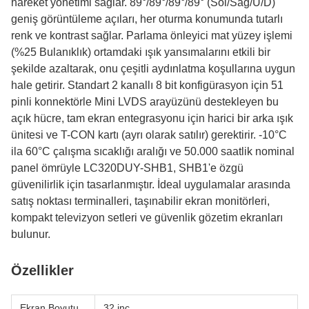
hareket yönetimi sağlar. 89°/89°/89°/89° (Sol/Sağ/U/D)
geniş görüntüleme açıları, her oturma konumunda tutarlı
renk ve kontrast sağlar. Parlama önleyici mat yüzey işlemi
(%25 Bulanıklık) ortamdaki ışık yansımalarını etkili bir
şekilde azaltarak, onu çeşitli aydınlatma koşullarına uygun
hale getirir. Standart 2 kanallı 8 bit konfigürasyon için 51
pinli konnektörle Mini LVDS arayüzünü destekleyen bu
açık hücre, tam ekran entegrasyonu için harici bir arka ışık
ünitesi ve T-CON kartı (ayrı olarak satılır) gerektirir. -10°C
ila 60°C çalışma sıcaklığı aralığı ve 50.000 saatlik nominal
panel ömrüyle LC320DUY-SHB1, SHB1'e özgü
güvenilirlik için tasarlanmıştır. İdeal uygulamalar arasında
satış noktası terminalleri, taşınabilir ekran monitörleri,
kompakt televizyon setleri ve güvenlik gözetim ekranları
bulunur.
Özellikler
Ekran Boyutu
32 inç