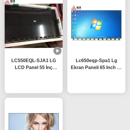
LC550EQL-SJA1 LG
Lc650eqp-Spa1 Lg
LCD Panel 55 İnç
Ekran Paneli 65 Inch 4k
3840×2160 UHD
TV Ekranı Parlama
Şimdi konuşalım.
Çözünürlük CE
Şimdi konuşalım.
Karşıtı Kaplama
Sertifikalı