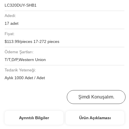
LC320DUY-SHB1
Adedi:
17 adet
Fiyat:
$113.99/pieces 17-272 pieces
Ödeme Şartları:
T/T,D/P,Western Union
Tedarik Yeteneği:
Aylık 1000 Adet / Adet
En İyi Fiyatı Alın
Şimdi Konuşalım.
Ayrıntılı Bilgiler
Ürün Açıklaması