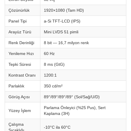
Çözünürlük
1920×1080 (Tam HD)
Panel Tipi
a‑Si TFT‑LCD (IPS)
Arayüz Türü
Mini LVDS 51 pimli
Renk Derinliği
8 bit — 16,7 milyon renk
Yenileme Hızı
60 Hz
Tepki Süresi
8 ms (GtG)
Kontrast Oranı
1200:1
Parlaklık
350 cd/m²
Görüş Açısı
89°/89°/89°/89° (Sol/Sağ/U/D)
Parlama Önleyici (%25 Pus), Sert
Yüzey İşlem
Kaplama (3H)
Çalışma
-10°C ila 60°C
Sıcaklığı