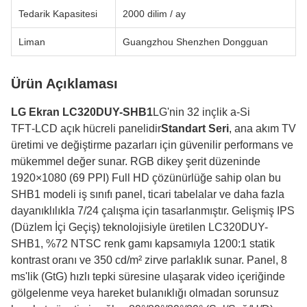
Tedarik Kapasitesi
2000 dilim / ay
Liman
Guangzhou Shenzhen Dongguan
Ürün Açıklaması
LG Ekran LC320DUY-SHB1
LG'nin 32 inçlik a‑Si
TFT‑LCD açık hücreli panelidir
Standart Seri
, ana akım TV
üretimi ve değiştirme pazarları için güvenilir performans ve
mükemmel değer sunar. RGB dikey şerit düzeninde
1920×1080 (69 PPI) Full HD çözünürlüğe sahip olan bu
SHB1 modeli iş sınıfı panel, ticari tabelalar ve daha fazla
dayanıklılıkla 7/24 çalışma için tasarlanmıştır. Gelişmiş IPS
(Düzlem İçi Geçiş) teknolojisiyle üretilen LC320DUY-
SHB1, %72 NTSC renk gamı ​​kapsamıyla 1200:1 statik
kontrast oranı ve 350 cd/m² zirve parlaklık sunar. Panel, 8
ms'lik (GtG) hızlı tepki süresine ulaşarak video içeriğinde
gölgelenme veya hareket bulanıklığı olmadan sorunsuz