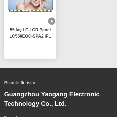
55 İnç LG LCD Panel
LC550EQC-SPA2 IPS
Teknolojisi ile OEM
60Hz Yenileme Hızı
Şimdi konuşalım.
Bizimle İletişim
Guangzhou Yaogang Electronic
Technology Co., Ltd.