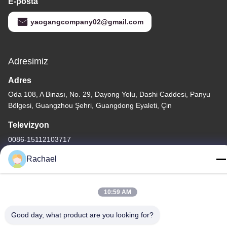
E-posta
yaogangcompany02@gmail.com
Adresimiz
Adres
Oda 108, A Binası, No. 29, Dayong Yolu, Dashi Caddesi, Panyu
Bölgesi, Guangzhou Şehri, Guangdong Eyaleti, Çin
Televizyon
0086-15112103717
Rachael
10:59 AM
Gizlilik Politikası
|
Site Haritası
Good day, what product are you looking for?
Çin iyi. Kalite TV ekran paneli Tedarikçi. Telif hakkı © -2026