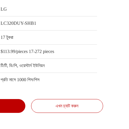
LG
LC320DUY-SHB1
17 টুকরা
$113.99/pieces 17-272 pieces
টি/টি, ডি/পি, ওয়েস্টার্ন ইউনিয়ন
প্রতি মাসে 1000 পিস/পিস
এখন চ্যাট করুন