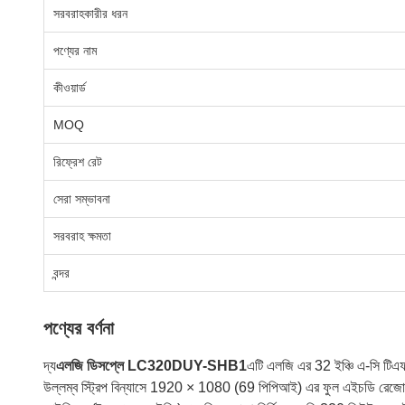
সরবরাহকারীর ধরন
পণ্যের নাম
কীওয়ার্ড
MOQ
রিফ্রেশ রেট
সেরা সম্ভাবনা
সরবরাহ ক্ষমতা
বন্দর
পণ্যের বর্ণনা
দ্য
এলজি ডিসপ্লে LC320DUY-SHB1
এটি এলজি এর 32 ইঞ্চি এ-সি টিএ
উল্লম্ব স্ট্রিপ বিন্যাসে 1920 × 1080 (69 পিপিআই) এর ফুল এইচডি রেজোলিউশ