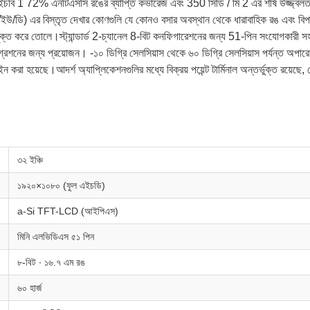
ইচবি 1 72% এনটিএসসি রঙের ব্যাপ্তি কভারেজ এবং 350 সিডি / মি 2 এর শীর্ষ উজ্জ্বল
) এর বিস্তৃত দেখার কোণগুলি যে কোনও বসার অবস্থান থেকে ধারাবাহিক রঙ এবং বিপরীতে নিশ
ক্ত করে তোলে।স্ট্যান্ডার্ড 2-চ্যানেল 8-বিট কনফিগারেশনের জন্য 51-পিন সংযোগকারী 
ন্টিগ্রেশনের জন্য প্রয়োজন। -১০ ডিগ্রি সেলসিয়াস থেকে ৬০ ডিগ্রি সেলসিয়াস পর্যন্ত অপ
 হয়েছে।আদর্শ অ্যাপ্লিকেশনগুলির মধ্যে বিক্রয় পয়েন্ট টার্মিনাল অন্তর্ভুক্ত রয়েছে, 
৩২ ইঞ্চি
১৯২০×১০৮০ (ফুল এইচডি)
a-Si TFT-LCD (আইপিএস)
মিনি এলভিডিএস ৫১ পিন
৮-বিট ∙ ১৬.৭ এম রঙ
৬০ হার্জ