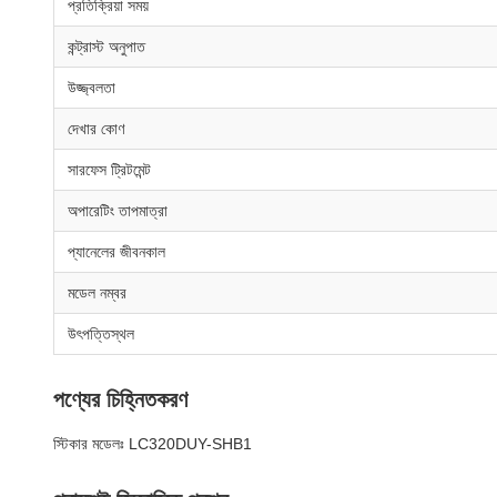
প্রতিক্রিয়া সময়
কন্ট্রাস্ট অনুপাত
উজ্জ্বলতা
দেখার কোণ
সারফেস ট্রিটমেন্ট
অপারেটিং তাপমাত্রা
প্যানেলের জীবনকাল
মডেল নম্বর
উৎপত্তিস্থল
পণ্যের চিহ্নিতকরণ
স্টিকার মডেলঃ LC320DUY-SHB1