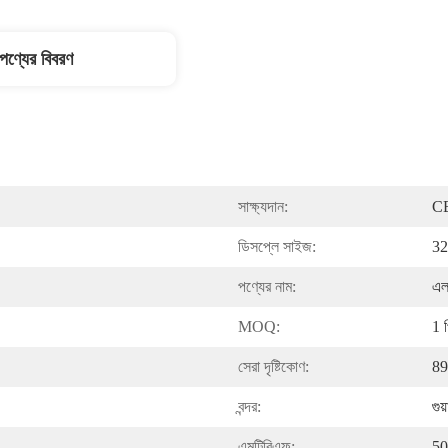
পণ্যের বিবরণ
সাক্ষ্যদান:
C
ডিসপ্লে সাইজ:
32 
পণ্যের নাম:
এলস
MOQ:
1 
সেরা দৃষ্টিকোণ:
89
বন্দর:
গুয
এমটিবিএফ:
50,