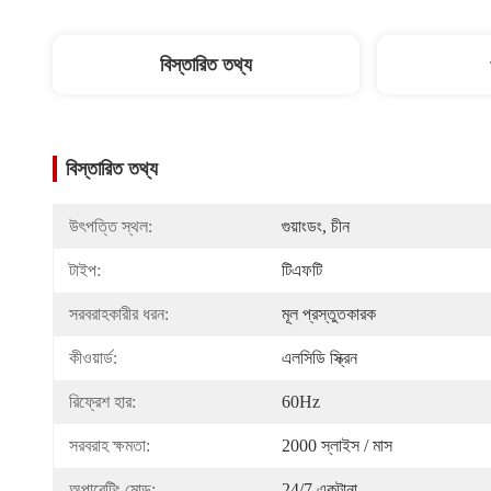
বিস্তারিত তথ্য
বিস্তারিত তথ্য
উৎপত্তি স্থল:
গুয়াংডং, চীন
টাইপ:
টিএফটি
সরবরাহকারীর ধরন:
মূল প্রস্তুতকারক
কীওয়ার্ড:
এলসিডি স্ক্রিন
রিফ্রেশ হার:
60Hz
সরবরাহ ক্ষমতা:
2000 স্লাইস / মাস
অপারেটিং মোড:
24/7 একটানা