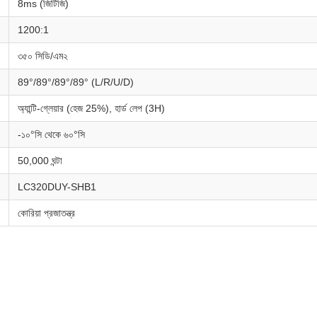
8ms (জিটিজি)
1200:1
৩৫০ সিডি/এম২
89°/89°/89°/89° (L/R/U/D)
অ্যান্টি-গ্লেয়ার (হেজ 25%), হার্ড লেপ (3H)
-১০°সি থেকে ৬০°সি
50,000 ঘন্টা
LC320DUY-SHB1
কোরিয়া প্রজাতন্ত্র