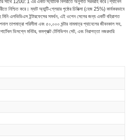
তার সাথে 1200: 1 এর একটি স্ট্যাটিক বিপরীতে অনুপাত সরবরাহ করে।প্যানেল
্চিত করে। ম্যাট অ্যান্টি-গ্লেয়ার পৃষ্ঠের চিকিত্সা (হেজ 25%) কার্যকরভাবে
সহ মিনি এলভিডিএস ইন্টারফেসের সমর্থন, এই ওপেন সেলের জন্য একটি বহিরাগত
ারেশনাল তাপমাত্রা পরিসীমা এবং ৫০,০০০ ঘন্টার নামমাত্র প্যানেলের জীবনকাল সহ,
পোর্টেবল ডিসপ্লে মনিটর, কমপ্যাক্ট টেলিভিশন সেট, এবং নিরাপত্তা নজরদারি