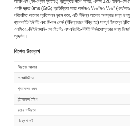
আইপিএস (ইন-প্লেন স্যুইচিং) প্রযুক্তির সাথে নির্মিত, এলসি 320 ডিউই-এসএ
একটি দ্রুত 8ms (GtG) প্রতিক্রিয়া সময় অর্জন৮৯°/৮৯°/৮৯°/৮৯° (এল/আর/ইউ/ডি
পরিবেষ্টিত আলোর প্রতিফলন হ্রাস করে, এটি বিভিন্ন আলোর অবস্থার জন্য উপযু
ব্যাকলাইট ইউনিট এবং টি-কন বোর্ড (বিভিন্নভাবে বিক্রি হয়) সম্পূর্ণ ডিসপ্লে ই
এলসি৩২০ডিইউওয়াই-এসএইচবি১ এসএইচবি১-নির্দিষ্ট নির্ভরযোগ্যতার জন্য ডিজাইন করা
প্রদর্শন।
বিশেষ উল্লেখ
স্ক্রিনের আকার
রেজোলিউশন
প্যানেলের ধরন
ইন্টারফেস টাইপ
রঙের গভীরতা
রিফ্রেশ রেট