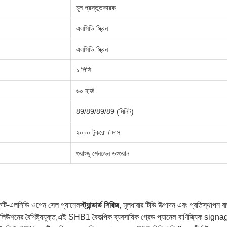
মূল প্রস্তুতকারক
এলসিডি স্ক্রিন
এলসিডি স্ক্রিন
১ পিসি
৬০ হার্জ
89/89/89/89 (মিনিট)
২০০০ টুকরো / মাস
গুয়াংজু শেনজেন ডংগুয়ান
ফটি-এলসিডি ওপেন সেল প্যানেল
স্ট্যান্ডার্ড সিরিজ
, মূলধারার টিভি উত্পাদন এবং প্রতিস্থাপন
নের বৈশিষ্ট্যযুক্ত,এই SHB1 বৈকল্পিক ব্যবসায়িক গ্রেড প্যানেল বাণিজ্যিক signage