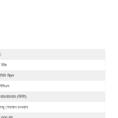
E
ইঞ্চি
িডি স্ক্রিন
পিসিএস
/89/89/89 (মিনিট)
়াংজু শেনজেন ডংগুয়ান
000 ঘন্টা