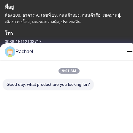
ที่อยู่
ห้อง 108, อาคาร A, เลขที่ 29, ถนนต้าหยง, ถนนต้าสือ, เขตผานยู่,
เมืองกวางโจว, มณฑลกวางตุ้ง, ประเทศจีน
โทร
0086-15112103717
Rachael
9:01 AM
นโยบายความเป็นส่วนตัว
|
แผนผังเว็บไซต์
Good day, what product are you looking for?
จีน ดี คุณภาพ แผงหน้าจอทีวี ผู้จัดจําหน่าย.ลิขสิทธิ์ -2026
Guangzhou Yaogang Electronic Technology Co., Ltd. ทั้งหมด สิทธิ
พิเศษ