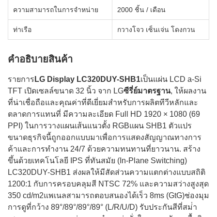
ความสามารถในการจําหน่าย
2000 ชิ้น / เดือน
ท่าเรือ
กวางโจว เซ็นเจ่น โดงกวน
คําอธิบายสินค้า
รายการ
LG Display LC320DUY-SHB1
เป็นแผ่น LCD a-Si
TFT เปิดเซลล์ขนาด 32 นิ้ว จาก LG
ซีรี่ย์มาตรฐาน
, ให้ผลงาน
ที่น่าเชื่อถือและคุณค่าที่ดีเยี่ยมสําหรับการผลิตทีวีหลักและ
ตลาดการแทนที่ มีความละเอียด Full HD 1920 × 1080 (69
PPI) ในการวางแผนเส้นแนวตั้ง RGBแผน SHB1 ตัวแปร
ขนาดธุรกิจนี้ถูกออกแบบมาเพื่อการแสดงสัญญาณทางการ
ค้าและการทํางาน 24/7 ด้วยความทนทานที่ยาวนาน. สร้าง
ขึ้นด้วยเทคโนโลยี IPS ที่ทันสมัย (In-Plane Switching)
LC320DUY-SHB1 ส่งผลให้มีสัดส่วนความแตกต่างแบบสถิติ
1200:1 กับการครอบคลุมสี NTSC 72% และความสว่างสูงสุด
350 cd/m2แพเนลสามารถตอบสนองได้เร็ว 8ms (GtG)ช่องมุม
การดูที่กว้าง 89°/89°/89°/89° (L/R/U/D) รับประกันสีที่สม่ํา