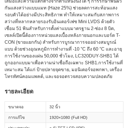
เสมอและความแตกต่างจากตําแหน่งนั่งใด ๆ การรักษาพื้นผิว
กันแสงสว่างแบบแมท (Haze 25%) ช่วยลดการสะท้อนแสง
รอบตัวได้อย่างมีประสิทธิภาพ ทําให้เหมาะสมกับสภาพการ
สว่างที่หลากหลายรองรับอินเตอร์เฟซ Mini LVDS ด้วยตัว
เชื่อม 51 พินสําหรับการตั้งค่าแบบมาตรฐาน 2-ช่อง 8 บิต,
เซลล์เปิดนี้ต้องการหน่วยแสงเบื้องหลังภายนอกและบอร์ด T-
CON (ขายแยกกัน) สําหรับการบูรณาการจออย่างสมบูรณ์
แบบ ด้วยช่วงอุณหภูมิการทํางานที่ -10 °C ถึง 60 °C และอายุ
การใช้งานของแผ่น 50,000 ชั่วโมง, LC320DUY-SHB1 ได้
ถูกออกแบบมาเพื่อความน่าเชื่อถือเฉพาะ SHB1.การใช้งานที่
เหมาะสม ได้แก่ ป้ายปลายจุดขาย, มอนิเตอร์จอพกพา, เครื่อง
โทรทัศน์คอมแพคต์, และจอจอตรวจสอบความปลอดภัย
รายละเอียด
ขนาดจอ
32 นิ้ว
การแก้ไข
1920×1080 (Full HD)