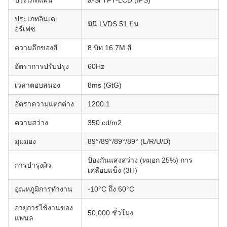
ประเภทแผ่น
a-Si TFT-LCD (IPS)
ประเภทอินเต
มินิ LVDS 51 ปิน
อร์เฟซ
ความลึกของสี
8 บิท 16.7M สี
อัตราการปรับปรุง
60Hz
เวลาตอบสนอง
8ms (GtG)
อัตราความแตกต่าง
1200:1
ความสว่าง
350 cd/m2
มุมมอง
89°/89°/89°/89° (L/R/U/D)
ป้องกันแสงสว่าง (หมอก 25%) การ
การบํารุงผิว
เคลือบแข็ง (3H)
อุณหภูมิการทํางาน
-10°C ถึง 60°C
อายุการใช้งานของ
50,000 ชั่วโมง
แพนล