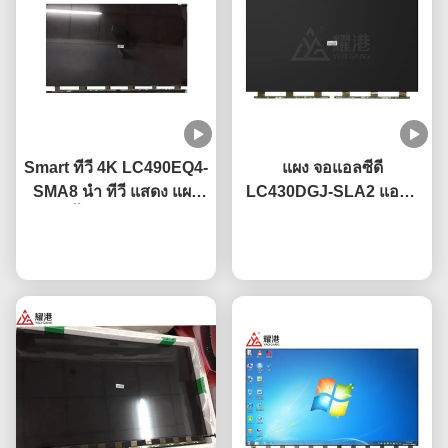
Smart ทีวี 4K LC490EQ4-
แผง จอแอลซีดี
SMA8 นำ ทีวี แสดง แผง
LC430DGJ-SLA2 แอลจี
49 นิ้ว สําหรับ แอลจี
ขนาด 43" 49" 55" 65"
เปลี่ยนทีวีจอหัก
พูดคุยกันตอนนี้
75" 4K Smart ทีวี หน้าจอ
พูดคุยกันตอนนี้
จอแอลซีดี แผงกระจก นำ