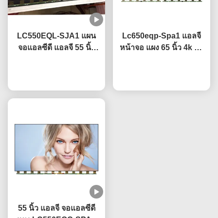
LC550EQL-SJA1 แผน
Lc650eqp-Spa1 แอลจี
จอแอลซีดี แอลจี 55 นิ้ว
หน้าจอ แผง 65 นิ้ว 4k ทีวี
3840×2160 ความละเอียด
หน้าจอ พร้อมเคลือบ
พูดคุยกันตอนนี้
ยูเอชดี
พูดคุยกันตอนนี้
กันแสงสว่าง
55 นิ้ว แอลจี จอแอลซีดี