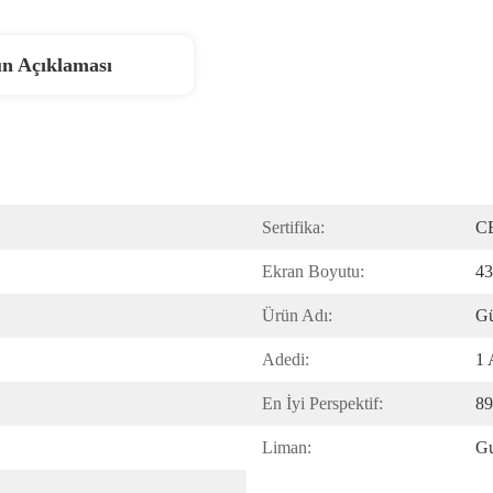
n Açıklaması
Sertifika:
C
Ekran Boyutu:
43
Ürün Adı:
Gü
Adedi:
1 
En İyi Perspektif:
89
Liman:
Gu