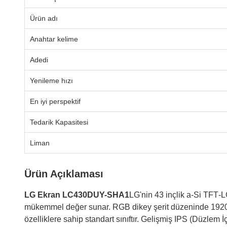
Ürün adı
Anahtar kelime
Adedi
Yenileme hızı
En iyi perspektif
Tedarik Kapasitesi
Liman
Ürün Açıklaması
LG Ekran LC430DUY-SHA1
LG'nin 43 inçlik a‑Si TFT‑L
mükemmel değer sunar. RGB dikey şerit düzeninde 1920×
özelliklere sahip standart sınıftır. Gelişmiş IPS (Düzle