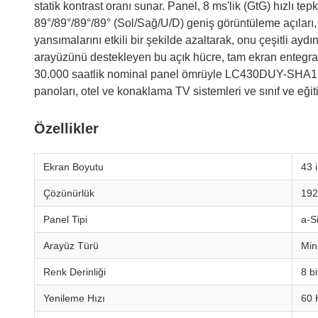
statik kontrast oranı sunar. Panel, 8 ms'lik (GtG) hızlı 
89°/89°/89°/89° (Sol/Sağ/U/D) geniş görüntüleme açıları,
yansımalarını etkili bir şekilde azaltarak, onu çeşitli ayd
arayüzünü destekleyen bu açık hücre, tam ekran entegrasyonu
30.000 saatlik nominal panel ömrüyle LC430DUY-SHA1, SHA
panoları, otel ve konaklama TV sistemleri ve sınıf ve eğiti
Özellikler
Ekran Boyutu
43 
Çözünürlük
192
Panel Tipi
a‑S
Arayüz Türü
Min
Renk Derinliği
8 b
Yenileme Hızı
60 