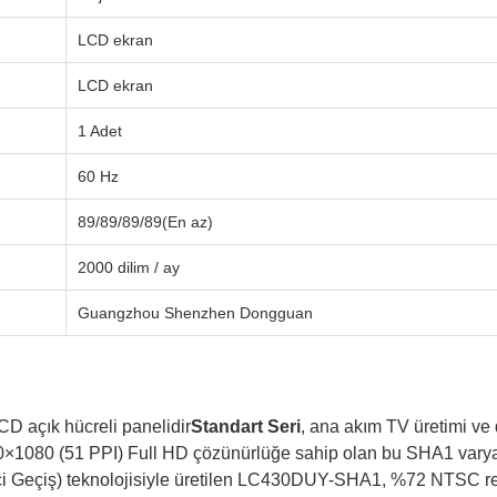
LCD ekran
LCD ekran
1 Adet
60 Hz
89/89/89/89(En az)
2000 dilim / ay
Guangzhou Shenzhen Dongguan
CD açık hücreli panelidir
Standart Seri
, ana akım TV üretimi ve 
1080 (51 PPI) Full HD çözünürlüğe sahip olan bu SHA1 varyantı
m İçi Geçiş) teknolojisiyle üretilen LC430DUY-SHA1, %72 NTSC re