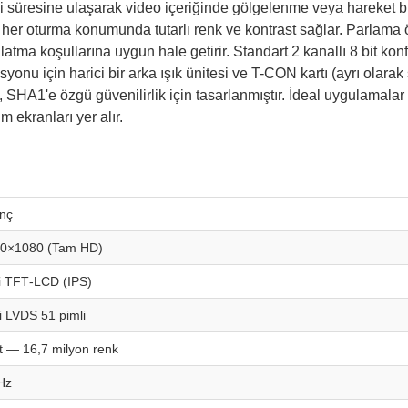
tepki süresine ulaşarak video içeriğinde gölgelenme veya hareket
 her oturma konumunda tutarlı renk ve kontrast sağlar. Parlama ö
ınlatma koşullarına uygun hale getirir. Standart 2 kanallı 8 bit k
 için harici bir arka ışık ünitesi ve T-CON kartı (ayrı olarak sat
1'e özgü güvenilirlik için tasarlanmıştır. İdeal uygulamalar a
m ekranları yer alır.
inç
0×1080 (Tam HD)
i TFT‑LCD (IPS)
i LVDS 51 pimli
it — 16,7 milyon renk
Hz