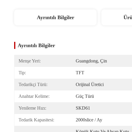
Ayrıntılı Bilgiler
Ürü
Ayrıntılı Bilgiler
Menşe Yeri:
Guangdong, Çin
Tip:
TFT
Tedarikçi Türü:
Orijinal Üretici
Anahtar Kelime:
Güç Türü
Yenileme Hızı:
SKD61
Tedarik Kapasitesi:
2000slice / Ay
Köpük Kutu Ve Ahşap Kutu 