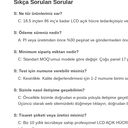
Sıkça Sorulan Sorular
S: Ne tür ürünleriniz var?
C: 18,5 inçten 86 inç'e kadar LCD açık hücre tedarikçisiyiz ve
S: Ödeme süreniz nedir?
A: PI veya üretimden önce %30 peşinat ve göndermeden ön
S: Minimum sipariş miktarı nedir?
C: Standart MOQ'umuz modele göre değişir. Çoğu panel 17 parç
S: Test için numune verebilir misiniz?
C: Kesinlikle. Kalite değerlendirmesi için 1-2 numune birimi s
S: Sizinle nasıl iletişime geçebilirim?
C: Öncelikle bizimle doğrudan e-posta yoluyla iletişime geç
Üçüncü olarak web sitemizdeki düğmeye tıklayın, doğrudan bi
S: Ticaret şirketi veya üretici misiniz?
C: Biz 10 yıllık tecrübeye sahip profesyonel LCD AÇIK HÜCRE