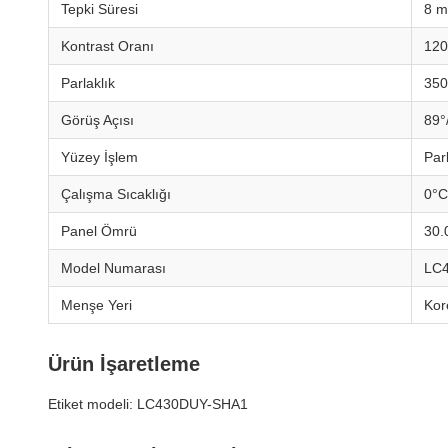
Tepki Süresi
8 m
Kontrast Oranı
120
Parlaklık
350
Görüş Açısı
89°
Yüzey İşlem
Par
Çalışma Sıcaklığı
0°C
Panel Ömrü
30.
Model Numarası
LC
Menşe Yeri
Kor
Ürün İşaretleme
Etiket modeli: LC430DUY-SHA1