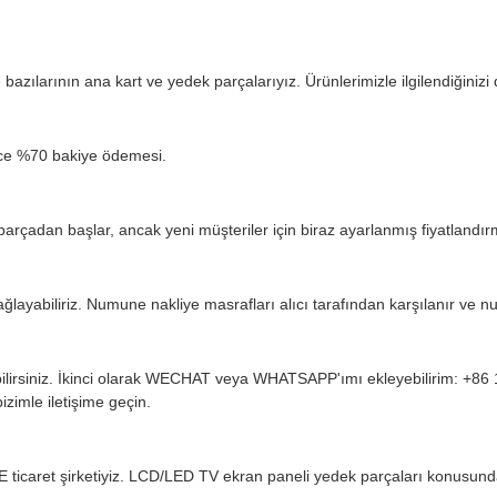
 bazılarının ana kart ve yedek parçalarıyız. Ürünlerimizle ilgilendiğiniz
ce %70 bakiye ödemesi.
adan başlar, ancak yeni müşteriler için biraz ayarlanmış fiyatlandırma
ağlayabiliriz. Numune nakliye masrafları alıcı tarafından karşılanır ve nu
ebilirsiniz. İkinci olarak WECHAT veya WHATSAPP'ımı ekleyebilirim: +86
zimle iletişime geçin.
 ticaret şirketiyiz. LCD/LED TV ekran paneli yedek parçaları konusund