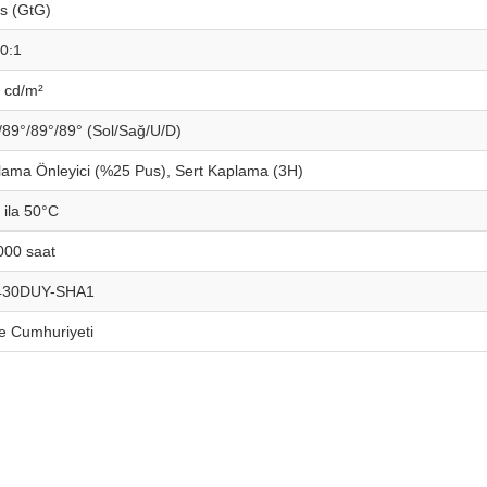
s (GtG)
0:1
 cd/m²
/89°/89°/89° (Sol/Sağ/U/D)
lama Önleyici (%25 Pus), Sert Kaplama (3H)
 ila 50°C
000 saat
430DUY-SHA1
e Cumhuriyeti