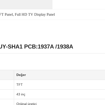
FT Panel
, 
Full HD TV Display Panel
DUY-SHA1 PCB:1937A /1938A
Değer
TFT
43 inç
Orijinal üretici