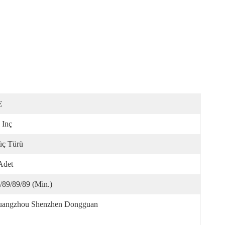
E
 Inç
ç Türü
Adet
/89/89/89 (Min.)
angzhou Shenzhen Dongguan