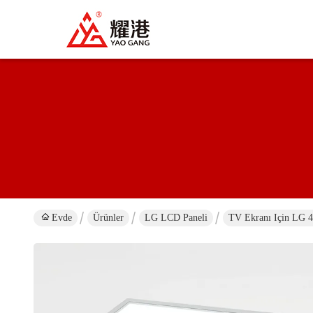
Evde
Ürünler
LG LCD Paneli
TV Ekranı Için LG 