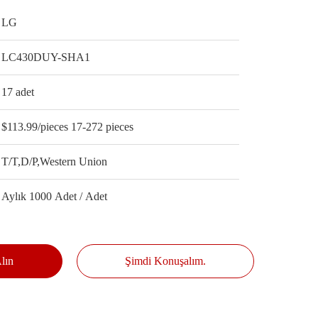
LG
LC430DUY-SHA1
17 adet
$113.99/pieces 17-272 pieces
T/T,D/P,Western Union
Aylık 1000 Adet / Adet
Alın
Şimdi Konuşalım.