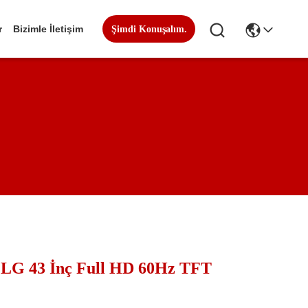
r
Bizimle İletişim
Şimdi Konuşalım.
 LG 43 İnç Full HD 60Hz TFT