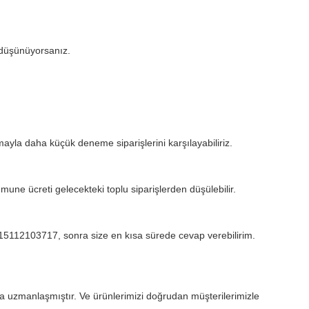
i düşünüyorsanız.
yla daha küçük deneme siparişlerini karşılayabiliriz.
mune ücreti gelecekteki toplu siparişlerden düşülebilir.
 15112103717, sonra size en kısa sürede cevap verebilirim.
a uzmanlaşmıştır. Ve ürünlerimizi doğrudan müşterilerimizle