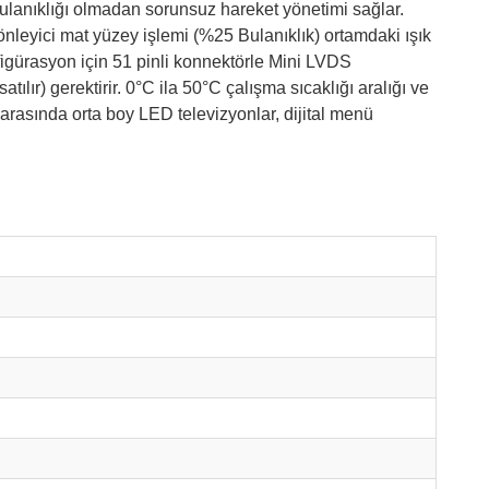
 bulanıklığı olmadan sorunsuz hareket yönetimi sağlar.
nleyici mat yüzey işlemi (%25 Bulanıklık) ortamdaki ışık
onfigürasyon için 51 pinli konnektörle Mini LVDS
ılır) gerektirir. 0°C ila 50°C çalışma sıcaklığı aralığı ve
rasında orta boy LED televizyonlar, dijital menü