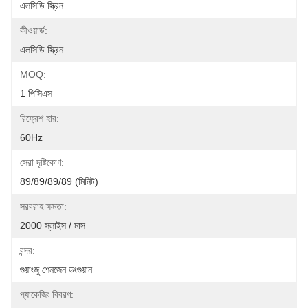
এলসিডি স্ক্রিন
কীওয়ার্ড:
এলসিডি স্ক্রিন
MOQ:
1 পিসিএস
রিফ্রেশ হার:
60Hz
সেরা দৃষ্টিকোণ:
89/89/89/89 (মিনিট)
সরবরাহ ক্ষমতা:
2000 স্লাইস / মাস
বন্দর:
গুয়াংজু শেনজেন ডংগুয়ান
প্যাকেজিং বিবরণ: