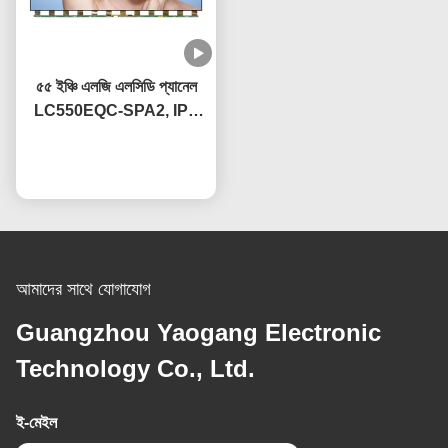
৫৫ ইঞ্চি এলজি এলসিডি প্যানেল
LC550EQC-SPA2, IPS
প্রযুক্তিসম্পন্ন, OEM 60Hz
এখন চ্যাট করুন
রিফ্রেশ রেট
আমাদের সাথে যোগাযোগ
Guangzhou Yaogang Electronic
Technology Co., Ltd.
ই-মেইল