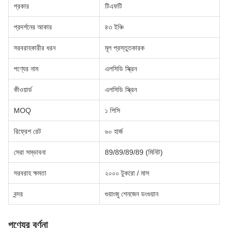
প্রকার
টিএফটি
প্রদর্শনের আকার
৪৩ ইঞ্চি
সরবরাহকারীর ধরন
মূল প্রস্তুতকারক
পণ্যের নাম
এলসিডি স্ক্রিন
কীওয়ার্ড
এলসিডি স্ক্রিন
MOQ
১ পিসি
রিফ্রেশ রেট
৬০ হার্জ
সেরা সম্ভাবনা
89/89/89/89 (মিনিট)
সরবরাহ ক্ষমতা
২০০০ টুকরো / মাস
বন্দর
গুয়াংজু শেনজেন ডংগুয়ান
পণ্যের বর্ণনা