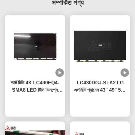
সম্পর্কিত পণ্য
স্মার্ট টিভি 4K LC490EQ4-
LC430DGJ-SLA2 LG
SMA8 LED টিভি ডিসপ্লে
এলসিডি প্যানেল 43" 49" 55"
প্যানেল 49 ইঞ্চি এলজি ভাঙ্গা স্ক্রিন
65" 75" 4K স্মার্ট টিভি এলসিডি
টিভি প্রতিস্থাপন এর জন্য
এখন চ্যাট করুন
স্ক্রিন এলইডি গ্লাস প্যানেল
এখন চ্যাট করুন