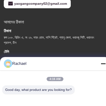
yaogangcompany02@gmail.com
আমাদের ঠিকানা
ঠিকানা
রুম ১০৮, বিল্ডিং এ, নং ২৯, দায়ং রোড, দাশি স্ট্রিট, প্যানু জেলা, গুয়াংজু সিটি, গুয়াংডং
প্রদেশ, চীন
টেলি
0086-15112103717
Rachael
4:16 AM
Good day, what product are you looking for?
গোপনীয়তা নীতি
|
সাইট ম্যাপ
চীন ভালো গুণমান টিভি ডিসপ্লে প্যানেল সরবরাহকারী। কপিরাইট © -2026
Guangzhou Yaogang Electronic Technology Co., Ltd. . সব সমস্ত