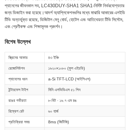
প্যানেলের জীবনকাল সহ, LC430DUY-SHA1 SHA1-নির্দিষ্ট নির্ভরযোগ্যতার
জন্য ডিজাইন করা হয়েছে।আদর্শ অ্যাপ্লিকেশনগুলির মধ্যে মাঝারি আকারের এলইডি
টিভি অন্তর্ভুক্ত রয়েছে, ডিজিটাল মেনু বোর্ড, হোটেল এবং আতিথেয়তা টিভি সিস্টেম,
এবং শ্রেণীকক্ষ এবং শিক্ষামূলক প্রদর্শন।
বিশেষ উল্লেখ
স্ক্রিনের আকার
৪৩ ইঞ্চি
রেজোলিউশন
১৯২০×১০৮০ (ফুল এইচডি)
প্যানেলের ধরন
a-Si TFT-LCD (আইপিএস)
ইন্টারফেস টাইপ
মিনি এলভিডিএস ৫১ পিন
রঙের গভীরতা
৮-বিট ∙ ১৬.৭ এম রঙ
রিফ্রেশ রেট
৬০ হার্জ
প্রতিক্রিয়া সময়
8ms (জিটিজি)