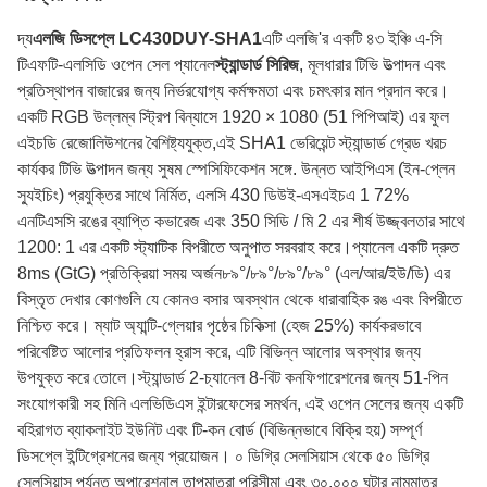
দ্য
এলজি ডিসপ্লে LC430DUY-SHA1
এটি এলজি'র একটি ৪৩ ইঞ্চি এ-সি
টিএফটি-এলসিডি ওপেন সেল প্যানেল
স্ট্যান্ডার্ড সিরিজ
, মূলধারার টিভি উত্পাদন এবং
প্রতিস্থাপন বাজারের জন্য নির্ভরযোগ্য কর্মক্ষমতা এবং চমৎকার মান প্রদান করে।
একটি RGB উল্লম্ব স্ট্রিপ বিন্যাসে 1920 × 1080 (51 পিপিআই) এর ফুল
এইচডি রেজোলিউশনের বৈশিষ্ট্যযুক্ত,এই SHA1 ভেরিয়েন্ট স্ট্যান্ডার্ড গ্রেড খরচ
কার্যকর টিভি উত্পাদন জন্য সুষম স্পেসিফিকেশন সঙ্গে. উন্নত আইপিএস (ইন-প্লেন
স্যুইচিং) প্রযুক্তির সাথে নির্মিত, এলসি 430 ডিউই-এসএইচএ 1 72%
এনটিএসসি রঙের ব্যাপ্তি কভারেজ এবং 350 সিডি / মি 2 এর শীর্ষ উজ্জ্বলতার সাথে
1200: 1 এর একটি স্ট্যাটিক বিপরীতে অনুপাত সরবরাহ করে।প্যানেল একটি দ্রুত
8ms (GtG) প্রতিক্রিয়া সময় অর্জন৮৯°/৮৯°/৮৯°/৮৯° (এল/আর/ইউ/ডি) এর
বিস্তৃত দেখার কোণগুলি যে কোনও বসার অবস্থান থেকে ধারাবাহিক রঙ এবং বিপরীতে
নিশ্চিত করে। ম্যাট অ্যান্টি-গ্লেয়ার পৃষ্ঠের চিকিত্সা (হেজ 25%) কার্যকরভাবে
পরিবেষ্টিত আলোর প্রতিফলন হ্রাস করে, এটি বিভিন্ন আলোর অবস্থার জন্য
উপযুক্ত করে তোলে।স্ট্যান্ডার্ড 2-চ্যানেল 8-বিট কনফিগারেশনের জন্য 51-পিন
সংযোগকারী সহ মিনি এলভিডিএস ইন্টারফেসের সমর্থন, এই ওপেন সেলের জন্য একটি
বহিরাগত ব্যাকলাইট ইউনিট এবং টি-কন বোর্ড (বিভিন্নভাবে বিক্রি হয়) সম্পূর্ণ
ডিসপ্লে ইন্টিগ্রেশনের জন্য প্রয়োজন। ০ ডিগ্রি সেলসিয়াস থেকে ৫০ ডিগ্রি
সেলসিয়াস পর্যন্ত অপারেশনাল তাপমাত্রা পরিসীমা এবং ৩০,০০০ ঘন্টার নামমাত্র