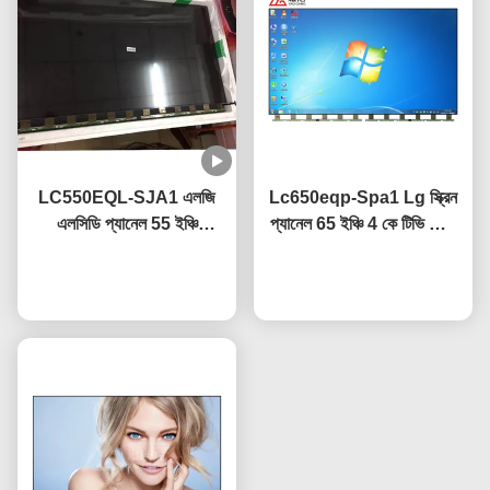
LC550EQL-SJA1 এলজি
Lc650eqp-Spa1 Lg স্ক্রিন
এলসিডি প্যানেল 55 ইঞ্চি
প্যানেল 65 ইঞ্চি 4 কে টিভি স্ক্রিন
3840×2160 ইউএইচডি
অ্যান্টি গ্লেয়ার লেপ সহ
রেজোলিউশন সিই সার্টিফাইড
এখন চ্যাট করুন
এখন চ্যাট করুন