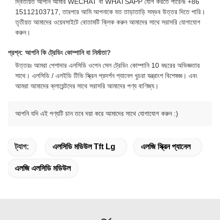
দ্বিতীয়ত আপনি আমার WECHAT বা WHATSAPP যোগ করতে পারেনঃ +86
15112103717, তারপরে আমি আপনাকে যত তাড়াতাড়ি সম্ভব উত্তর দিতে পারি।
তৃতীয়ত আমাদের ওয়েবসাইটে বোতামটি ক্লিক করুন আমাদের সাথে সরাসরি যোগাযোগ
করুন।
প্রশ্ন: আপনি কি ট্রেডিং কোম্পানি বা নির্মাতা?
উত্তরঃ আমরা পেশাদার এলসিডি ওপেন সেল ট্রেডিং কোম্পানি 10 বছরের অভিজ্ঞতার
সাথে। এলসিডি / এলইডি টিভি স্ক্রিন প্রদর্শন প্যানেল খুচরা যন্ত্রাংশ বিশেষজ্ঞ। এবং
আমরা আমাদের ক্লায়েন্টদের সাথে সরাসরি আমাদের পণ্য বাণিজ্য।
আপনি যদি এই পণ্যটি চান তবে দয়া করে আমাদের সাথে যোগাযোগ করুন :)
ট্যাগ:
এলসিডি মডিউল Tft Lg
এলজি স্ক্রিন প্যানেল
এলজি এলসিডি মডিউল