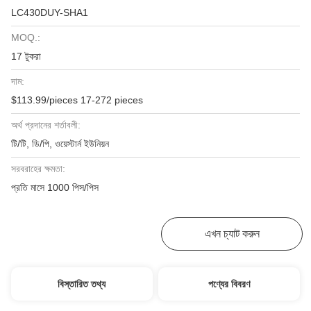
LC430DUY-SHA1
MOQ.:
17 টুকরা
দাম:
$113.99/pieces 17-272 pieces
অর্থ প্রদানের শর্তাবলী:
টি/টি, ডি/পি, ওয়েস্টার্ন ইউনিয়ন
সরবরাহের ক্ষমতা:
প্রতি মাসে 1000 পিস/পিস
সেরা দাম পান
এখন চ্যাট করুন
বিস্তারিত তথ্য
পণ্যের বিবরণ