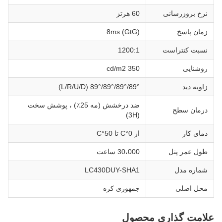
نرخ بروزرسانی
60 هرتز
زمان پاسخ
8ms (GtG)
نسبت کنتراست
1200:1
روشنایی
350 cd/m2
زاویه دید
89°/89°/89°/89° (L/R/U/D)
ضد درخشش (مه 25٪) ، پوشش سخت
درمان سطح
(3H)
دمای کار
از 0°C تا 50°C
طول عمر پنل
30،000 ساعت
شماره مدل
LC430DUY-SHA1
محل اصلی
جمهوری کره
علامت گذاری محصول