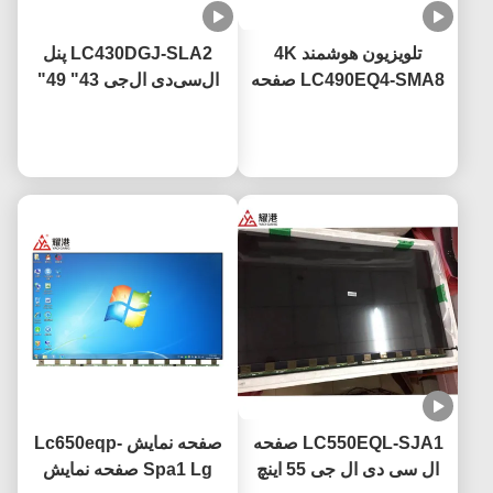
تلویزیون هوشمند 4K
LC430DGJ-SLA2 پنل
LC490EQ4-SMA8 صفحه
ال‌سی‌دی ال‌جی 43" 49"
نمایش تلویزیون LED 49
55" 65" 75" تلویزیون
حالا حرف بزن
اینچ برای تعویض تلویزیون
حالا حرف بزن
هوشمند 4K صفحه نمایش
صفحه شکسته LG
ال‌سی‌دی پنل شیشه‌ای
LED
LC550EQL-SJA1 صفحه
صفحه نمایش Lc650eqp-
ال سی دی ال جی 55 اینچ
Spa1 Lg صفحه نمایش