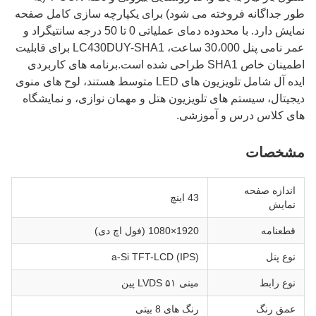
طور جداگانه فروخته می شود) برای یکپارچه سازی کامل صفحه
نمایش دارد. با محدوده دمای عملیاتی 0 تا 50 درجه سانتیگراد و
عمر نامی پنل 30،000 ساعت، LC430DUY-SHA1 برای قابلیت
اطمینان خاص SHA1 طراحی شده است.برنامه های کاربردی
ایده آل شامل تلویزیون های LED متوسط هستند، لوح های منوی
دیجیتال، سیستم های تلویزیون هتل و مهمان نوازی، و نمایشگاه
های کلاس درس و آموزشی.
مشخصات
اندازه صفحه
43 اينچ
نمایش
قطعنامه
1920×1080 (فول اچ دی)
نوع پنل
a-Si TFT-LCD (IPS)
نوع رابط
مینی LVDS ۵۱ پین
عمق رنگ
رنگ های 8 بیتی