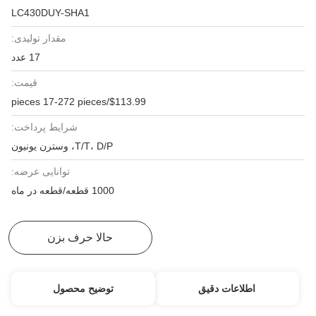
LC430DUY-SHA1
مقدار تولیدی:
17 عدد
قیمت:
$113.99/pieces 17-272 pieces
شرایط پرداخت:
T/T، D/P، وسترن یونیون
توانایی عرضه:
1000 قطعه/قطعه در ماه
بهترین قیمت رو بدست بیار
حالا حرف بزن
اطلاعات دقیق
توضیح محصول