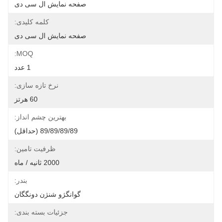
صفحه نمایش ال سی دی
کلمه کلیدی:
صفحه نمایش ال سی دی
MOQ:
1 عدد
نرخ تازه سازی:
60 هرتز
بهترین چشم انداز:
89/89/89/89 (حداقل)
ظرفیت تامین:
2000 ثانیه / ماه
بندر:
گوانگژو شنژن دونگگان
جزئیات بسته بندی: