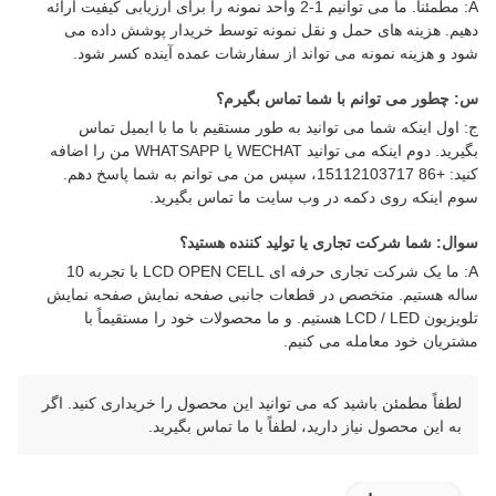
A: مطمئنا. ما می توانیم 1-2 واحد نمونه را برای ارزیابی کیفیت ارائه
دهیم. هزینه های حمل و نقل نمونه توسط خریدار پوشش داده می
شود و هزینه نمونه می تواند از سفارشات عمده آینده کسر شود.
س: چطور می توانم با شما تماس بگیرم؟
ج: اول اینکه شما می توانید به طور مستقیم با ما با ایمیل تماس
بگیرید. دوم اینکه می توانید WECHAT یا WHATSAPP من را اضافه
کنید: +86 15112103717، سپس من می توانم به شما پاسخ دهم.
سوم اینکه روی دکمه در وب سایت ما تماس بگیرید.
سوال: شما شرکت تجاری یا تولید کننده هستید؟
A: ما یک شرکت تجاری حرفه ای LCD OPEN CELL با تجربه 10
ساله هستیم. متخصص در قطعات جانبی صفحه نمایش صفحه نمایش
تلویزیون LCD / LED هستیم. و ما محصولات خود را مستقیماً با
مشتریان خود معامله می کنیم.
لطفاً مطمئن باشید که می توانید این محصول را خریداری کنید. اگر
به این محصول نیاز دارید، لطفاً با ما تماس بگیرید.