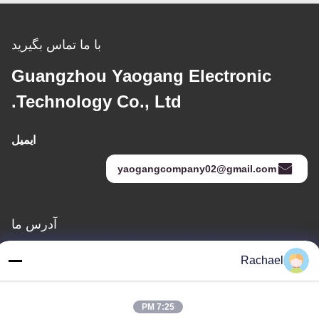
با ما تماس بگیرید
Guangzhou Yaogang Electronic
Technology Co., Ltd.
ایمیل
yaogangcompany02@gmail.com
آدرس ما
خطاب
Rachael
اتاق 108، ساختمان A، شماره 29، جاده دایونگ، خیابان داشی، منطقه
پانیو، شهر گوانگژو، استان گوانگدونگ، چین
7:25 PM
تلفن