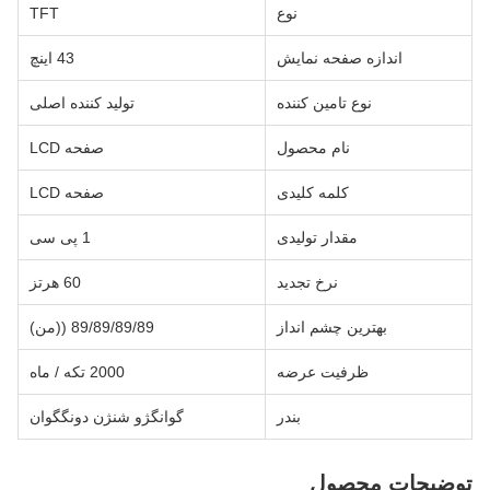
نوع
TFT
اندازه صفحه نمایش
43 اينچ
نوع تامین کننده
تولید کننده اصلی
نام محصول
صفحه LCD
کلمه کلیدی
صفحه LCD
مقدار تولیدی
1 پی سی
نرخ تجدید
60 هرتز
بهترین چشم انداز
89/89/89/89 ((من)
ظرفیت عرضه
2000 تکه / ماه
بندر
گوانگژو شنژن دونگگوان
توضیحات محصول