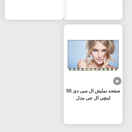
3840×2160 وضوح UHD
تلویزیون 65 اینچ 4k با
گواهینامه CE
حالا حرف بزن
حالا حرف بزن
پوشش ضد درخشش
صفحه نمایش ال سی دی 55
اینچی ال جی مدل
LC550EQC-SPA2 با
حالا حرف بزن
فناوری IPS، تولید کننده
اصلی (OEM)، نرخ تازه
سازی 60 هرتز