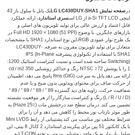
در
صفحه نمایش LG LC430DUY-SHA1
یک پانل با سلول باز 43
اینچی a-Si TFT LCD از LG است
سری استاندارد
، ارائه عملکرد
قابل اعتماد و ارزش عالی برای تولید تلویزیون های اصلی و
بازارهای جایگزین. با وضوح Full HD 1920 × 1080 (51 PPI) در
یک طرح نوار عمودی RGB،این نوع استاندارد SHA1 با مشخصات
متعادل برای تولید تلویزیون مقرون به صرفه. LC430DUY-
SHA1 با استفاده از تکنولوژی پیشرفته IPS (In-Plane
Switching) ساخته شده است و نسبت کنتراست استاتیک 1200:
1 را با پوشش 72٪ NTSC رنگ و حداکثر روشنایی 350 cd / m2
ارائه می دهد.پانل به سرعت 8ms (GtG) پاسخ می دهد، اطمینان
از حرکت صاف برای محتوای ویدئویی بدون شبح و یا عدم
شفافیت حرکت. زاویه های دید گسترده 89 ° / 89 ° / 89 ° / 89 °
(L / R / U / D) رنگ و کنتراست سازگار را از هر موقعیت نشسته
تضمین می کند. درمان سطح ضد درخشش مات (Haze 25٪) به
طور موثر بازتاب نور محیط را کاهش می دهد و آن را برای
شرایط مختلف نور مناسب می کند.پشتیبانی از رابط Mini LVDS
با یک کانکتور 51 پین برای پیکربندی استاندارد 2 کانال 8 بیتی، این
سلول باز نیاز به یک واحد روشنایی بیرونی و تخته T-CON (به