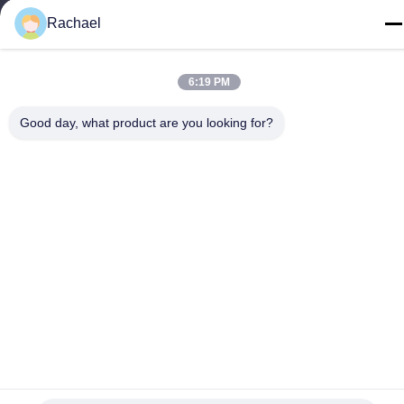
Rachael
6:19 PM
นโยบายความเป็นส่วนตัว
|
แผนผังเว็บไซต์
Good day, what product are you looking for?
จีน ดี คุณภาพ แผงหน้าจอทีวี ผู้จัดจําหน่าย.ลิขสิทธิ์ -2026
Guangzhou Yaogang Electronic Technology Co., Ltd. ทั้งหมด สิทธิ
พิเศษ