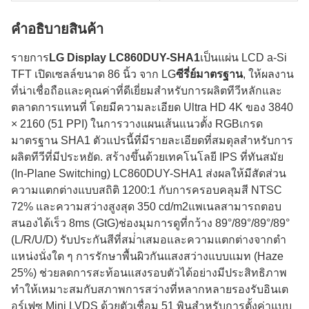
คําอธิบายสินค้า
รายการ
LG Display LC860DUY-SHA1
เป็นแผ่น LCD a-Si
TFT เปิดเซลล์ขนาด 86 นิ้ว จาก LG
ซีรี่ย์มาตรฐาน
, ให้ผลงาน
ที่น่าเชื่อถือและคุณค่าที่ดีเยี่ยมสําหรับการผลิตทีวีหลักและ
ตลาดการแทนที่ โดยมีความละเอียด Ultra HD 4K ของ 3840
× 2160 (51 PPI) ในการวางแผนเส้นแนวตั้ง RGBเกรด
มาตรฐาน SHA1 ตัวแปรนี้ที่มีรายละเอียดที่สมดุลสําหรับการ
ผลิตทีวีที่มีประหยัด. สร้างขึ้นด้วยเทคโนโลยี IPS ที่ทันสมัย
(In-Plane Switching) LC860DUY-SHA1 ส่งผลให้มีสัดส่วน
ความแตกต่างแบบสถิติ 1200:1 กับการครอบคลุมสี NTSC
72% และความสว่างสูงสุด 350 cd/m2แพเนลสามารถตอบ
สนองได้เร็ว 8ms (GtG)ช่องมุมการดูที่กว้าง 89°/89°/89°/89°
(L/R/U/D) รับประกันสีที่สม่ําเสมอและความแตกต่างจากตํา
แหน่งนั่งใด ๆ การรักษาพื้นผิวกันแสงสว่างแบบแมท (Haze
25%) ช่วยลดการสะท้อนแสงรอบตัวได้อย่างมีประสิทธิภาพ
ทําให้เหมาะสมกับสภาพการสว่างที่หลากหลายรองรับอินเต
อร์เฟซ Mini LVDS ด้วยตัวเชื่อม 51 พินสําหรับการตั้งค่าแบบ