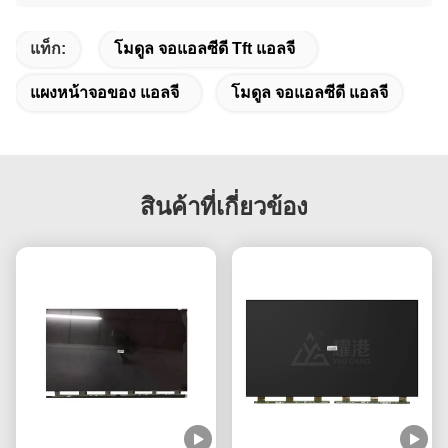
แท็ก:
โมดูล จอแอลซีดี Tft แอลจี
แผงหน้าจอของ แอลจี
โมดูล จอแอลซีดี แอลจี
สินค้าที่เกี่ยวข้อง