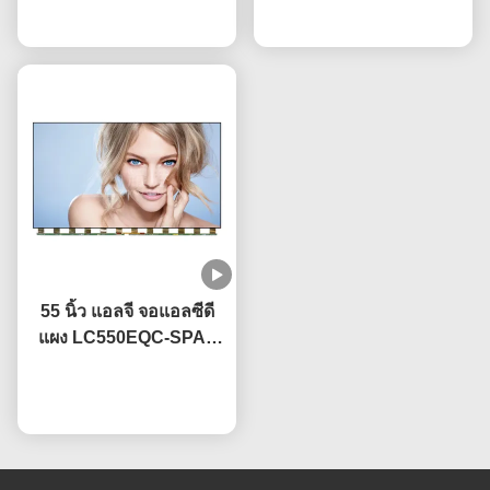
พูดคุยกันตอนนี้
ยูเอชดี
พูดคุยกันตอนนี้
กันแสงสว่าง
55 นิ้ว แอลจี จอแอลซีดี
แผง LC550EQC-SPA2
ด้วยเทคโนโลยี IPS
พูดคุยกันตอนนี้