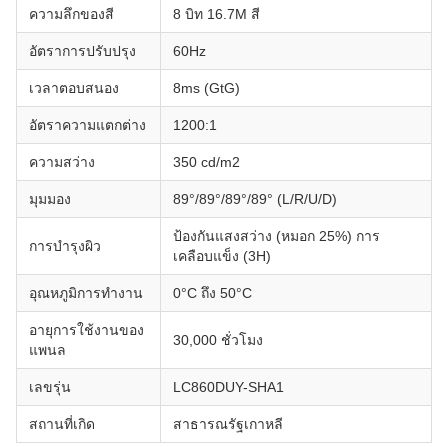
ความลึกของสี
8 บิท 16.7M สี
อัตราการปรับปรุง
60Hz
เวลาตอบสนอง
8ms (GtG)
อัตราความแตกต่าง
1200:1
ความสว่าง
350 cd/m2
มุมมอง
89°/89°/89°/89° (L/R/U/D)
ป้องกันแสงสว่าง (หมอก 25%) การ
การบํารุงผิว
เคลือบแข็ง (3H)
อุณหภูมิการทํางาน
0°C ถึง 50°C
อายุการใช้งานของ
30,000 ชั่วโมง
แพนล
เลขรุ่น
LC860DUY-SHA1
สถานที่เกิด
สาธารณรัฐเกาหลี