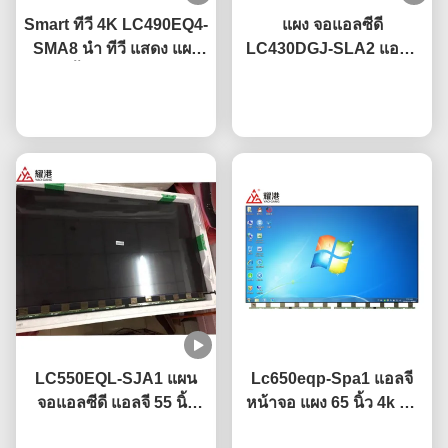
Smart ทีวี 4K LC490EQ4-
แผง จอแอลซีดี
SMA8 นำ ทีวี แสดง แผง
LC430DGJ-SLA2 แอลจี
49 นิ้ว สําหรับ แอลจี
ขนาด 43" 49" 55" 65"
เปลี่ยนทีวีจอหัก
พูดคุยกันตอนนี้
75" 4K Smart ทีวี หน้าจอ
พูดคุยกันตอนนี้
จอแอลซีดี แผงกระจก นำ
LC550EQL-SJA1 แผน
Lc650eqp-Spa1 แอลจี
จอแอลซีดี แอลจี 55 นิ้ว
หน้าจอ แผง 65 นิ้ว 4k ทีวี
3840×2160 ความละเอียด
หน้าจอ พร้อมเคลือบ