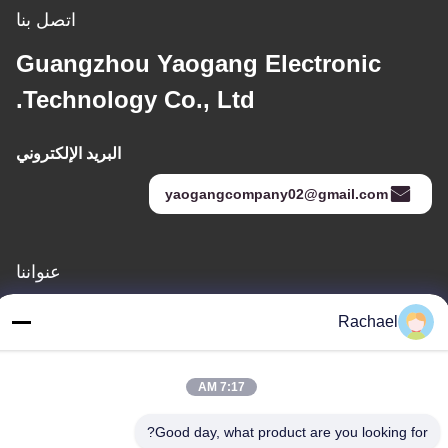
اتصل بنا
Guangzhou Yaogang Electronic
Technology Co., Ltd.
البريد الإلكتروني
yaogangcompany02@gmail.com
عنواننا
عنوان
Rachael
الغرفة 108، المبنى أ، رقم 29، طريق دايونغ، شارع داشي، منطقة بانيو،
مدينة قوانغتشو، مقاطعة قوانغدونغ، الصين
7:17 AM
هاتف
0086-15112103717
Good day, what product are you looking for?