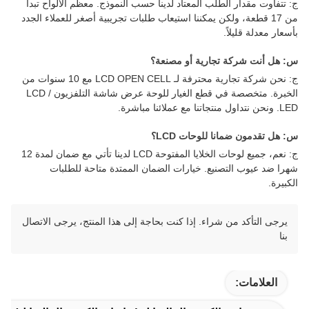
ج: تتفاوت مقدار الطلب المعتاد لدينا حسب النموذج. معظم الألواح تبدأ
من 17 قطعة، ولكن يمكننا استيعاب طلبات تجريبية أصغر للعملاء الجدد
بأسعار معدلة قليلاً.
س: هل أنت شركة تجارية أو مصنعة؟
ج: نحن شركة تجارية محترفة لـ LCD OPEN CELL مع 10 سنوات من
الخبرة. متخصصة في قطع الغيار للوحة عرض شاشة التلفزيون LCD /
LED. ونحن نتداول منتجاتنا مع عملائنا مباشرة.
س: هل تقدمون ضمانا للوحات LCD؟
ج: نعم، جميع لوحات الخلايا المفتوحة LCD لدينا تأتي مع ضمان لمدة 12
شهرا ضد عيوب التصنيع. خيارات الضمان الممتدة متاحة للطلبات
الكبيرة.
يرجى التأكد من شراء. إذا كنت بحاجة إلى هذا المنتج، يرجى الاتصال
بنا
العلامات: