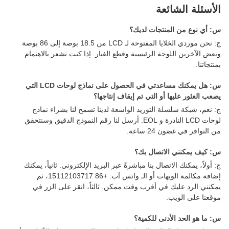
الأسئلة الشائعة
س: أي نوع من المنتجات لديك؟
ج: نحن موردي الخلايا المفتوحة لـ LCD من 18.5 بوصة إلى 86 بوصة
وبعض الآخرين اللوحة الرئيسية وقطع الغيار. إذا كنت تشعر بالاهتمام
بمنتجاتنا.
س: هل يمكنك مساعدتي في الحصول على نماذج لوحات LCD التي
يصعب العثور عليها أو التي تم إيقاف إنتاجها؟
ج: نعم، شبكة سلسلة التوريد الواسعة لدينا تسمح لنا بشراء نماذج
لوحات LCD النادرة و EOL. أرسل لنا رقم النموذج الدقيق وسنتحقق
من التوافر في غضون 24 ساعة.
س: كيف يمكنني الاتصال بك؟
ج: أولاً، يمكنك الاتصال بنا مباشرةً عبر البريد الإلكتروني. ثانياً، يمكنك
إضافة مكالمة الويهات أو الـ واتس آب: +86 15112103717، ثم
يمكنني الرد عليك في أقرب وقت ممكن. ثالثاً، انقر على الزر في
موقعنا على الويب.
س: ما هو الحد الأدنى للكمية؟