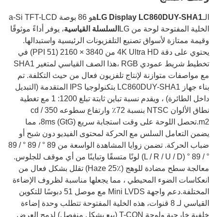
الـ
LG Display LC860DUY-SHA1
هو 86 بوصة a-Si TFT-LCD
الخلية المفتوحة لوحة من LG
السلسلة القياسية
، يوفر أداءً موثوقًا
وقيمة ممتازة لأسواق تصنيع التلفزيونات الرئيسية واستبدالها.
يحتوي على دقة 4K Ultra HD من 3840 × 2160 (51 PPI) في
تخطيط شريط عمودي RGB ،هذا الصف القياسي لمتغير SHA1
مع مواصفات متوازنة لإنتاج تلفزيون فعال من حيث التكلفة. تم
بناء جهاز LC860DUY-SHA1 بتكنولوجيا IPS المتقدمة (التبديل
داخل الطائرة) ، ويقدم نسبة تباين ثابتة تبلغ 1200: 1 مع تغطية
نطاق الألوان NTSC بنسبة 72٪ وارتفاع سطوعه 350 cd /
m2.تحصل اللوحة على وقت استجابة سريع 8ms (GtG)، مما
يضمن التعامل السلس مع الحركة لمحتوى الفيديو دون شبح أو
ضباب الحركة. تضمن زوايا المشاهدة الواسعة من 89 ° / 89 ° / 89
° / 89 ° (L / R / U / D) لونًا متسقًا وتباينًا من أي موقف للجلوس.
معالجة سطح مضادة للوهج (Haze 25٪) تقلل بشكل فعال من
انعكاسات الضوء المحيطي ، مما يجعلها مناسبة لظروف الإضاءة
المختلفة.دعم واجهة Mini LVDS مع موصل 51 دبوسًا للتكوين
القياسي لـ 8 قنوات، هذه الخلية المفتوحة تتطلب وحدة إضاءة
خلفية خارجية ولوحة T-CON (بيع بشكل منفصل) لدمج العرض