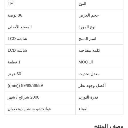
النوع
TFT
حجم العرض
86 بوصة
نوع المورد
المصنع الأصلي
اسم المنتج
شاشة LCD
كلمة مفتاحية
شاشة LCD
الـ MOQ
1 قطعة
معدل تحديث
60 هرتز
أفضل وجهة نظر
89/89/89/89 ((min))
قدرة التوريد
2000 شرائح / شهر
الميناء
قوانغتشو شنشن دونغغوان
وصف المنتج