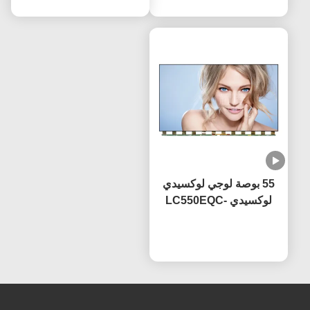
معتمدة CE
55 بوصة لوجي لوكسيدي
لوكسيدي LC550EQC-
SPA2 مع تكنولوجيا IPS
OEM 60Hz معدل تحديث
نتحدث الآن