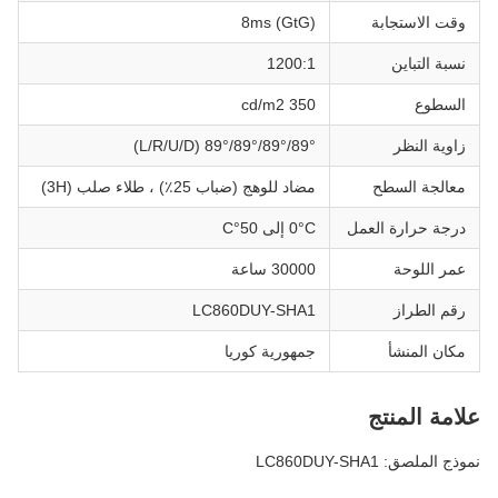
وقت الاستجابة
8ms (GtG)
نسبة التباين
1200:1
السطوع
350 cd/m2
زاوية النظر
89°/89°/89°/89° (L/R/U/D)
معالجة السطح
مضاد للوهج (ضباب 25٪) ، طلاء صلب (3H)
درجة حرارة العمل
0°C إلى 50°C
عمر اللوحة
30000 ساعة
رقم الطراز
LC860DUY-SHA1
مكان المنشأ
جمهورية كوريا
علامة المنتج
نموذج الملصق: LC860DUY-SHA1