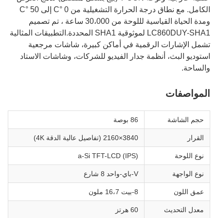
الكامل. مع نطاق درجة الحرارة التشغيلية من 0 °C إلى 50 °C
ومدة الحياة القياسية لللوحة من 30،000 ساعة ، تم تصميم
LC860DUY-SHA1 لموثوقية SHA1 المحددة.التطبيقات المثالية
تشمل الإشارات الرقمية في أماكن كبيرة، شاشات مرجعية
استوديو البث، أنظمة جدار الفيديو للشركات، وشاشات الاستاد
والساحة.
المواصفات
حجم الشاشة
86 بوصة
القرار
3840×2160 (تفاصيل عالية الدقة 4K)
نوع اللوحة
a-Si TFT-LCD (IPS)
نوع الواجهة
V-باي-واحد 8 شارع
عمق اللون
8-بيت 16،7 ملون
معدل التحديث
60 هرتز