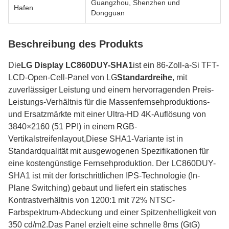
Guangzhou, Shenzhen und
Hafen
Dongguan
Beschreibung des Produkts
Die
LG Display LC860DUY-SHA1
ist ein 86-Zoll-a-Si TFT-
LCD-Open-Cell-Panel von LG
Standardreihe
, mit
zuverlässiger Leistung und einem hervorragenden Preis-
Leistungs-Verhältnis für die Massenfernsehproduktions-
und Ersatzmärkte mit einer Ultra-HD 4K-Auflösung von
3840×2160 (51 PPI) in einem RGB-
Vertikalstreifenlayout,Diese SHA1-Variante ist in
Standardqualität mit ausgewogenen Spezifikationen für
eine kostengünstige Fernsehproduktion. Der LC860DUY-
SHA1 ist mit der fortschrittlichen IPS-Technologie (In-
Plane Switching) gebaut und liefert ein statisches
Kontrastverhältnis von 1200:1 mit 72% NTSC-
Farbspektrum-Abdeckung und einer Spitzenhelligkeit von
350 cd/m2.Das Panel erzielt eine schnelle 8ms (GtG)