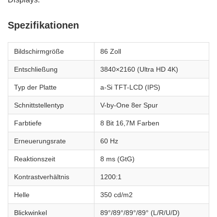
Spezifikationen
Bildschirmgröße
86 Zoll
Entschließung
3840×2160 (Ultra HD 4K)
Typ der Platte
a-Si TFT-LCD (IPS)
Schnittstellentyp
V-by-One 8er Spur
Farbtiefe
8 Bit 16,7M Farben
Erneuerungsrate
60 Hz
Reaktionszeit
8 ms (GtG)
Kontrastverhältnis
1200:1
Helle
350 cd/m2
Blickwinkel
89°/89°/89°/89° (L/R/U/D)