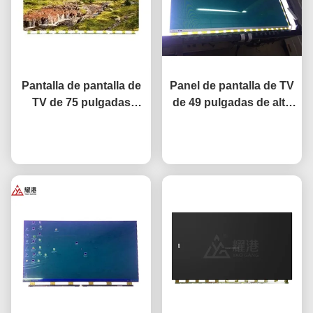
Pantalla de pantalla de
Panel de pantalla de TV
TV de 75 pulgadas
de 49 pulgadas de alto
pantalla LCD de TV de
rendimiento HD 4K
red inteligente para
Ahora Charle
pantalla LCD TV LED
Ahora Charle
BOE LG reemplazo de
Monitor DV490FHB-NV0
pantalla Hisense