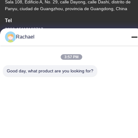
Sala 108, Edificio A, No. 29, calle Dayong, calle Dashi, distrito de
Panyu, ciudad de Guangzhou, provincia de Guangdong, China
Tel
0086-15112103717
Rachael
3:57 PM
Política de privacidad
|
Mapa del Sitio
Good day, what product are you looking for?
China es buena. Calidad Panel de visualización del televisor
Proveedor. Derecho de autor -2026 Guangzhou Yaogang
Electronic Technology Co., Ltd. Todo. Todos los derechos
reservados.