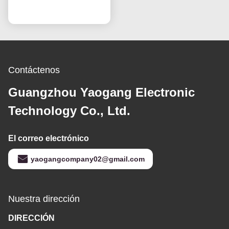
HV320WHB-F7E,
Ahora Charle
reemplazo de pantalla
LCD para televisores
Contáctenos
Guangzhou Yaogang Electronic
Technology Co., Ltd.
El correo electrónico
yaogangcompany02@gmail.com
Nuestra dirección
DIRECCIÓN