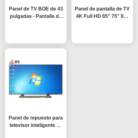
Panel de TV BOE de 43
Panel de pantalla de TV
pulgadas - Pantalla de
4K Full HD 65" 75" 85"
TV de repuesto con
HV650QUB-F9A LED
panel LCD HV-430FHB-
Ahora Charle
Ahora Charle
Open Cell
N10
Panel de repuesto para
televisor inteligente de
32 pulgadas Open Cell