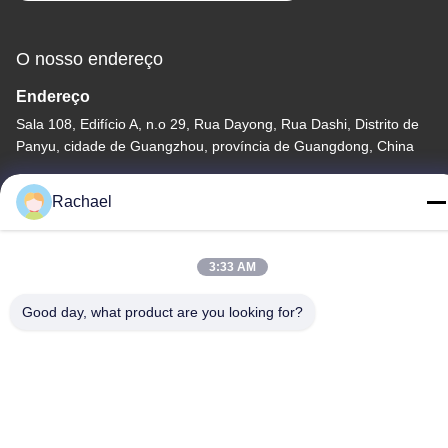
O nosso endereço
Endereço
Sala 108, Edifício A, n.o 29, Rua Dayong, Rua Dashi, Distrito de
Panyu, cidade de Guangzhou, província de Guangdong, China
Telefone
Rachael
0086-15112103717
3:33 AM
Good day, what product are you looking for?
Política de Privacidade
|
Mapa do Site
China bom Qualidade Painel de exibição do televisor Fornecedor.
Copyright © -2026 Guangzhou Yaogang Electronic Technology
Co., Ltd. Todos. Todos os direitos reservados.