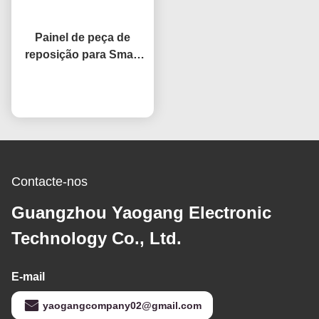
Painel de peça de
reposição para Smart
TV de 32 polegadas
Open Cell HV320WHB-
Converse agora
F7E, substituição de
tela LCD para TVs
Contacte-nos
Guangzhou Yaogang Electronic
Technology Co., Ltd.
E-mail
yaogangcompany02@gmail.com