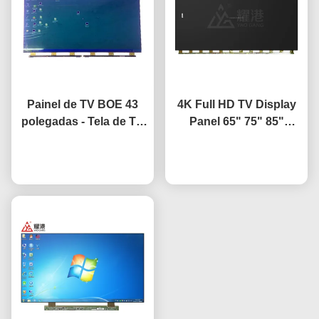
Painel de TV BOE 43
4K Full HD TV Display
polegadas - Tela de TV
Panel 65" 75" 85"
de substituição do
HV650QUB-F9A LED
painel LCD HV-430FHB-
Converse agora
Panel de célula aberta
Converse agora
N10