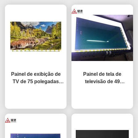
Painel de exibição de
Painel de tela de
TV de 75 polegadas
televisão de 49
Rede inteligente TV
polegadas de alto
LCD Screen Fo BOE LG
Converse agora
desempenho HD 4K
Converse agora
Hisense Reposição de
LCD Display TV LED
tela
Monitor DV490FHB-NV0