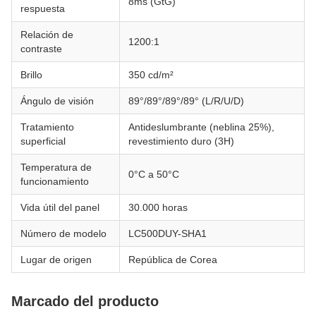
8ms (GtG)
respuesta
Relación de
1200:1
contraste
Brillo
350 cd/m²
Ángulo de visión
89°/89°/89°/89° (L/R/U/D)
Tratamiento
Antideslumbrante (neblina 25%),
superficial
revestimiento duro (3H)
Temperatura de
0°C a 50°C
funcionamiento
Vida útil del panel
30.000 horas
Número de modelo
LC500DUY-SHA1
Lugar de origen
República de Corea
Marcado del producto