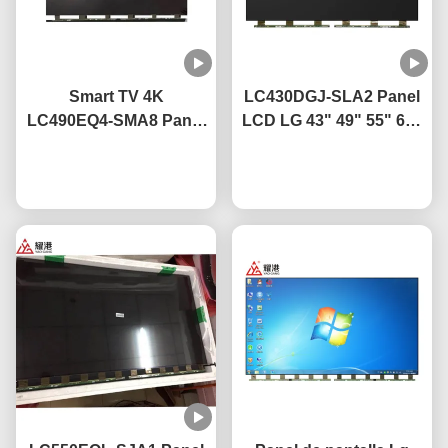
Smart TV 4K
LC430DGJ-SLA2 Panel
LC490EQ4-SMA8 Panel
LCD LG 43" 49" 55" 65"
de pantalla de TV LED
75" 4K Smart TV
de 49 pulgadas para
Ahora Charle
Pantalla LCD Led Panel
Ahora Charle
reemplazo de TV de
de vidrio
pantalla rota de LG