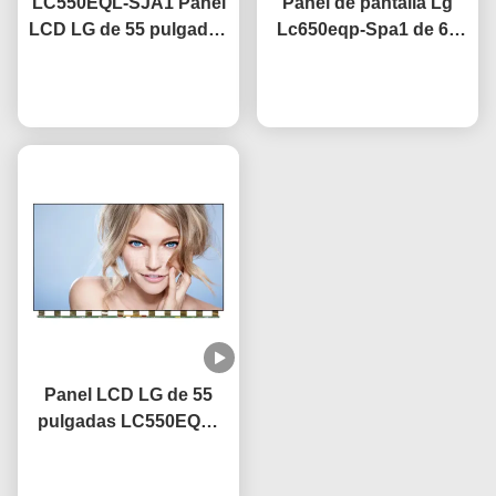
LC550EQL-SJA1 Panel
Panel de pantalla Lg
LCD LG de 55 pulgadas
Lc650eqp-Spa1 de 65
3840×2160 Resolución
pulgadas para TV 4k
UHD Certificado CE
Ahora Charle
con revestimiento
Ahora Charle
antirreflejo
Panel LCD LG de 55
pulgadas LC550EQC-
SPA2 con tecnología
IPS OEM, frecuencia de
Ahora Charle